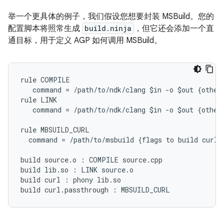
举一个更具体的例子，我们假设您想要封装 MSBuild。您的
配置脚本将照常生成
build.ninja
，但它还会添加一个直
通目标，用于定义 AGP 如何调用 MSBuild。
rule COMPILE

   command = /path/to/ndk/clang $in -o $out {other 
rule LINK

   command = /path/to/ndk/clang $in -o $out {other 
rule MBSUILD_CURL

  command = /path/to/msbuild {flags to build curl w
build source.o : COMPILE source.cpp

build lib.so : LINK source.o

build curl : phony lib.so
