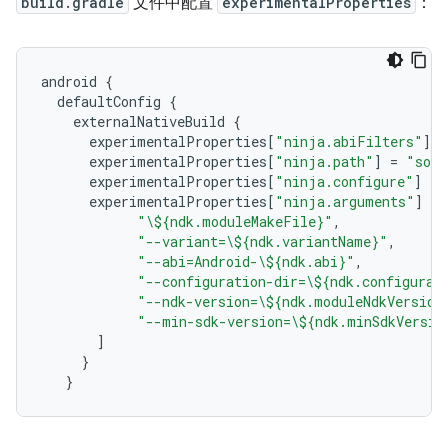
build.gradle
文件中配置
experimentalProperties
：
android
{
defaultConfig
{
externalNativeBuild
{
experimentalProperties
[
"ninja.abiFilters"
]
=
experimentalProperties
[
"ninja.path"
]
=
"sour
experimentalProperties
[
"ninja.configure"
]
=
experimentalProperties
[
"ninja.arguments"
]
=
"\${ndk.moduleMakeFile}"
,
"--variant=\${ndk.variantName}"
,
"--abi=Android-\${ndk.abi}"
,
"--configuration-dir=\${ndk.configurat
"--ndk-version=\${ndk.moduleNdkVersion
"--min-sdk-version=\${ndk.minSdkVersio
]
}
}