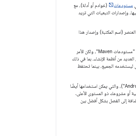
ي
مستودعات
(خوادم أو أدلة)، مع
ا، وإصدارات التبعيات التي تريد
ذلك) واسم العنصر (اسم المكتبة) وإصدار هذا
يؤدي هذا الأسلوب إلى تحسين إدارة الإصدارات بشكل كبير. غالبًا ما يُطلق على هذه المستودعات اسم "مستودعات Maven"، ولكن الأمر
عديد من أنظمة الإنشاء، بما في ذلك
 المحتوى ليستخدمه الجميع، بينما تحتفظ
(تُعرف أيضًا باسم "الوحدات" في "استوديو Android")، والتي يمكن استخدامها أيضًا
ن أن تستهلكها المشاريع الفرعية أو مشروعك ذو المستوى الأعلى.
إضافة إلى الفصل بشكل أفضل بين