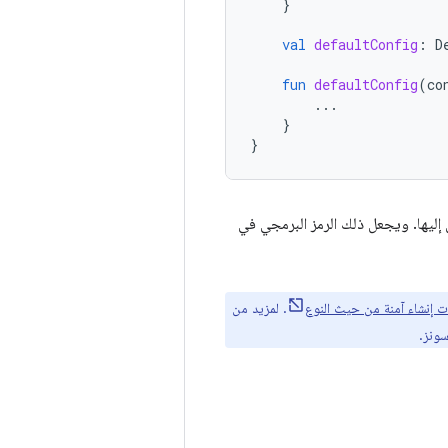
}
val
defaultConfig
:
D
fun
defaultConfig
(
co
...
}
}
حمل الاسم نفسه للوصول إليها. ويجعل ذلك الرمز البرمجي في
ت إنشاء آمنة من حيث النوع
. لمزيد من
سونز.