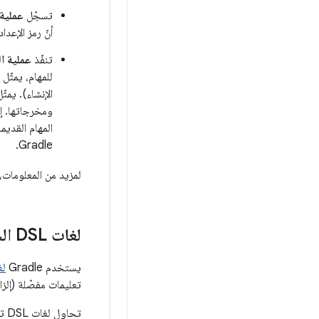
تسجّل
عملية 
أنّ رمز الإعدا
تنفّذ
عملية ال
للمهام، يمثّل
الإنشاء). يمث
ومخرجاتها. إذ
المهام القديم
Gradle.
لمزيد من المعلومات، 
لغات DSL الخاصة بالإعدادات
يستخدم Gradle
لغ
تعليمات مفصّلة (إلزامية). يمكنك كتا
تح