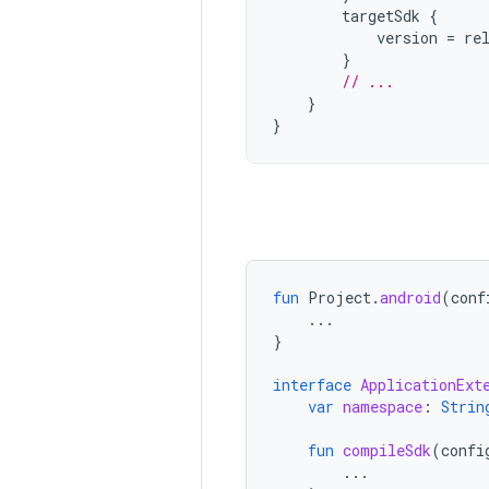
targetSdk
{
version
=
re
}
// ...
}
}
fun
Project
.
android
(
conf
...
}
interface
ApplicationExt
var
namespace
:
Strin
fun
compileSdk
(
confi
...