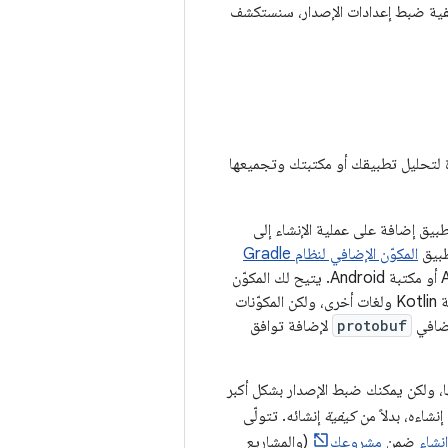
يفية ضبط إعدادات الإصدار، سنستكشف
دة لتحليل تطبيقك أو مكتبتك وتجميعها
طبيق إضافة على عملية الإنشاء إلى
طبيق
المكوّن الإضافي لنظام Gradle
(AGP) على ملف التصميم إلى تسجيل جميع المهام اللازمة لإنشاء حزمة APK أو مكتبة Android. يتيح لك المكوّن
إنشاء ملف jar من رمز مصدر Java. تتوفّر مكوّنات إضافية مشابهة للغة Kotlin ولغات أخرى، ولكن المكوّنات
إضافي
protobuf
لإضافة توافق
تثبيتها، ولكن يمكنك ضبط الإصدار بشكل أكبر
نشاءه، بدلاً من
كيفية
إنشائه. تتولّى
نشاء
ضمن
مشروعك
(والمشاريع