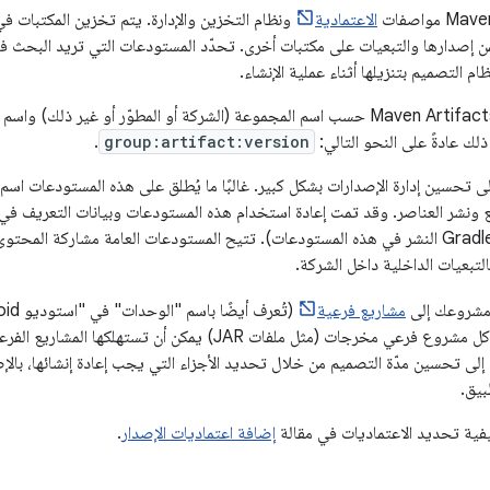
الاعتمادية
ونظام التخزين والإدارة. يتم تخزين المكتبات ف
 إصدارها والتبعيات على مكتبات أخرى. تحدّد المستودعات التي تريد البحث فيه
م التصميم بتنزيلها أثناء عملية الإنشاء.
يتم تحديد عناصر Maven Artifacts حسب اسم المجموعة (الشركة أو المطوّر أو غير 
لك عادةً على النحو التالي:
group:artifact:version
.
ونشر العناصر. وقد تمت إعادة استخدام هذه المستودعات وبيانات التعريف في ال
Gradle (ويمكن لـ Gradle النشر في هذه المستودعات). تتيح المستودعات العامة مشاركة
تبعيات الداخلية داخل الشركة.
شروعك إلى
مشاريع فرعية
كعناصر تابعة. ينتج كل مشروع فرعي مخرجات (مثل ملفات JAR) يمك
لى تحسين مدّة التصميم من خلال تحديد الأجزاء التي يجب إعادة إنشائها، بال
بيق.
ية تحديد الاعتماديات في مقالة
إضافة اعتماديات الإصدار
.