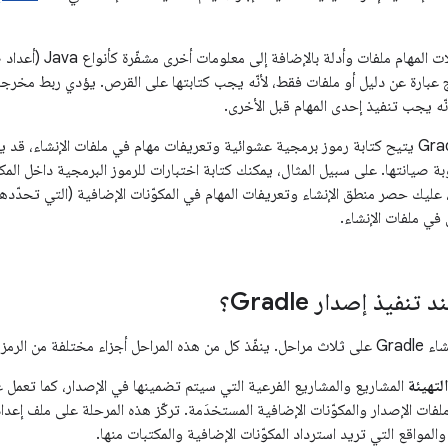
يمكن أن تكون مدخلات ا
ج عبارة عن دليل أو ملفات فقط، لأنّه يجب كتابتها على القرص. يؤدي ربط مخر
 أنّه يجب تنفيذ إحدى المهام قبل الأخرى.
على الرغم من أنّ Gradle يتيح كتابة رموز برمجية عشوائية وتعريفات مهام في ملفات الإنش
بة صيانتها. على سبيل المثال، يمكنك كتابة اختبارات للرموز البرمجية داخل الم
لك، عليك حصر منطق الإنشاء وتعريفات المهام في المكوّنات الإضافية (التي تح
في ملفات الإنشاء.
نفيذ إصدار Gradle؟
ّده في ملفات التصميم.
لتهيئة
المشاريع والمشاريع الفرعية التي سيتم تضمينها في الإصدار، كما تعمل ع
ات الإصدار والمكوّنات الإضافية المستخدَمة. تركّز هذه المرحلة على ملف إعداد
والمواقع التي تريد استرداد المكوّنات الإضافية والمكتبات منها.