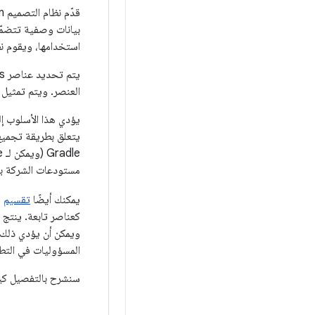
قدّم نظام التصميم Maven مواصفات
بيانات وصفية تتضمّن
استخدامها، ويقوم نظا
العنصر. ويتم تمثيل ذ
يتعلق بطريقة تجميع 
مستودعات الشركة بال
يمكنك أيضًا
تقسيم
م
ويمكن أن يؤدي ذلك إ
المسؤوليات في التط
سنشرح بالتفصيل كيف