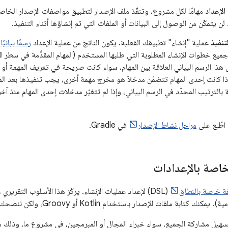
الإعداد
مهامًا لكل مشروع، وتنفّذ ملف الإصدار لتطبيق مواصفات الإصدار الخاص
د لن يتمكّن من الوصول إلى البيانات أو الملفات التي تم إنشاؤها أثناء التنفيذ.
تنفيذ
عملية "إنشاء" تطبيقك الفعلية. يكون الناتج من عملية الإعداد
رسمًا بيانيً
 جميع خطوات الإنشاء المطلوبة التي طلبها المستخدم (المهام المقدَّمة في سطر ال
ّل هذا الرسم البياني العلاقة بين المهام، سواء كانت صريحة في تعريف المهمة أو
ا كانت إحدى المهام تتضمّن مدخلاً هو مخرج مهمة أخرى، يجب تنفيذها بعد المه
ة بالترتيب المحدّد في الرسم البياني، وإذا لم تتغيّر مدخلات إحدى المهام منذ آخ
اطّلِع على
مراحل نشاط الإصدار
في Gradle.
ة خاصة بالنطاق
(DSL) لإعداد عمليات الإنشاء. يركّز هذا الأسلوب التقريري
بة ملفات الإصدار باستخدام Kotlin أو Groovy، ولكن ننصحك بشدة باستخدام Kotlin.
اول لغات DSL تسهيل مشاركة الجميع، سواء خبراء المجال أو المبرمجين، في مشروع ما، و