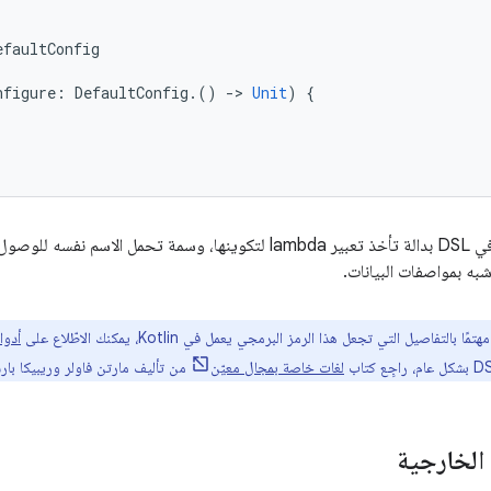
efaultConfig
nfigure
:
DefaultConfig
.()
-
>
Unit
)
{
يتم تمثيل كل كتلة في DSL بدالة تأخذ تعبير lambda لتكوينها، وسمة ت
شبه بمواصفات البيانات.
ًا بالتفاصيل التي تجعل هذا الرمز البرمجي يعمل في Kotlin، يمكنك الاطّلاع على
أدوا
لغات خاصة بمجال معيّن
من تأليف مارتن فاولر وريبيكا بار
 الخارجية