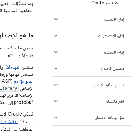
دقة تبعية Gradle
يتم عادةً إنشاء تطبيقات Android باستخدام نظا
المفاهيم الأساسية ا
إدارة التصميم
ما هو الإصدار
إدارة الاعتماديات
يحوّل نظام التصميم 
إدارة التصميم
وربطها وتعبئتها. يستخدم Gradle أسلوبًا مستندًا إلى المهام لتنظيم 
تتضمّن
المهام
أوا
تحسين الإصدار
تسجيل مهامها وربطه
المتوافق مع Android
توسيع نطاق الإصدار
الإضافي
library
الإضافية الأخرى تهد
نشر مكتبتك
protobuf إلى المكوّنات الإضافية الحالية، مثل AGP أو
يُفضّل
نقل بيانات الإصدار
من خلال
لغة خاصة ب
المنطقية في المكوّنا