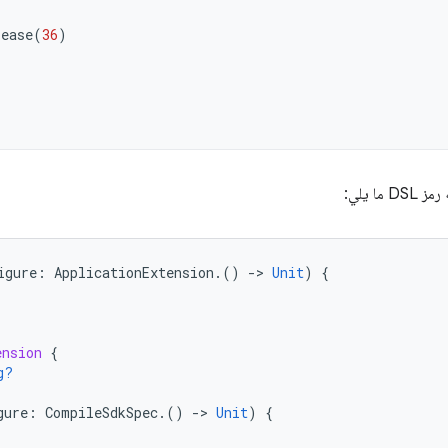
lease
(
36
)
ما يلي:
igure
:
ApplicationExtension
.()
-
>
Unit
)
{
ension
{
g?
gure
:
CompileSdkSpec
.()
-
>
Unit
)
{