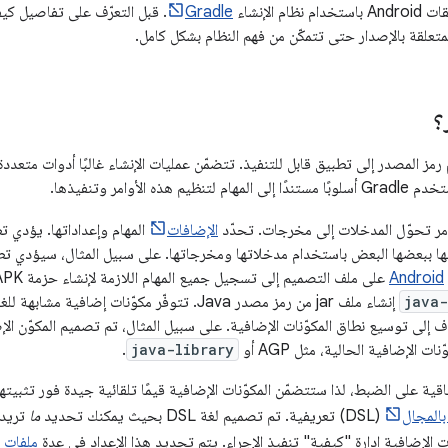
م الإنشاء
Gradle
. قبل التعرّف على تفاصيل ك
لمتعلقة بالإصدار حتى تتمكّن من فهم النظام بشكل كامل.
؟
رمز المصدر إلى تطبيق قابل للتنفيذ. تتضمّن عمليات الإنشاء غالبًا أدوات متعد
هذه الأوامر وتنفيذها.
مر تحوّل المدخلات إلى مخرجات. تحدّد
الإضافات
المهام وإعداداتها. يؤدي ت
ا ببعضها البعض باستخدام مدخلاتها ومخرجاتها. على سبيل المثال، سيؤدي ت
java-
ف إلى توسيع نطاق المكوّنات الإضافية. على سبيل المثال، تم تصميم المكوّن ال
.
java-library
 Gradle الاتفاقية على الضبط، لذا ستتضمّن المكوّنات الإضافية قيمًا تلقائية جيدة فور 
المجال
(DSL) تعريفية. تم تصميم لغة DSL بحيث يمكنك تحديد
ما
تريد إ
ت الإضافية إدارة "كيفية" تنفيذ الإجراء. يتم تحديد هذا الإعداد في عدة
ملفات إ