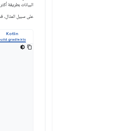
البيانات بطريقة أكثر طبيعية. يمكن أن توسّع مك
على سبيل المثال، قد يبدو ضبط جزء roid
Kotlin