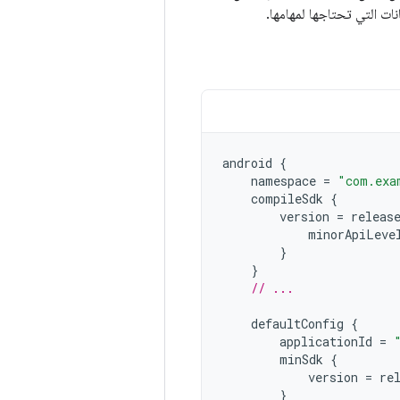
android
{
namespace
=
"com.exa
compileSdk
{
version
=
releas
minorApiLeve
}
}
// ...
defaultConfig
{
applicationId
=
minSdk
{
version
=
re
}