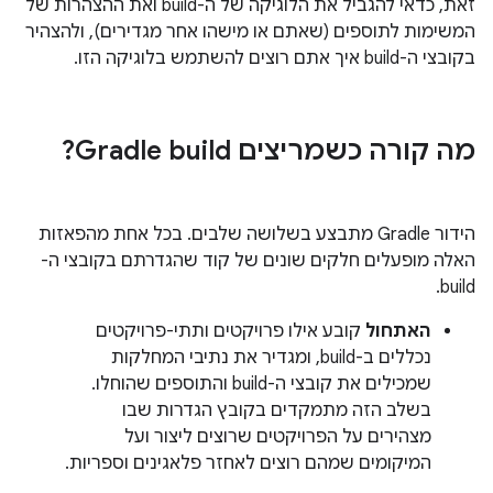
זאת, כדאי להגביל את הלוגיקה של ה-build ואת ההצהרות של
המשימות לתוספים (שאתם או מישהו אחר מגדירים), ולהצהיר
בקובצי ה-build איך אתם רוצים להשתמש בלוגיקה הזו.
מה קורה כשמריצים Gradle build?
הידור Gradle מתבצע בשלושה שלבים. בכל אחת מהפאזות
האלה מופעלים חלקים שונים של קוד שהגדרתם בקובצי ה-
build.
האתחול
קובע אילו פרויקטים ותתי-פרויקטים
נכללים ב-build, ומגדיר את נתיבי המחלקות
שמכילים את קובצי ה-build והתוספים שהוחלו.
בשלב הזה מתמקדים בקובץ הגדרות שבו
מצהירים על הפרויקטים שרוצים ליצור ועל
המיקומים שמהם רוצים לאחזר פלאגינים וספריות.