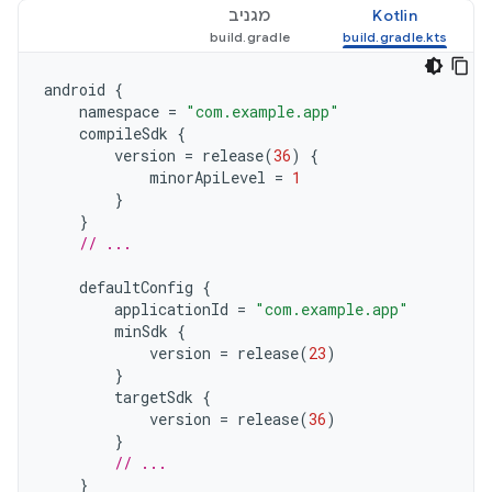
Kotlin
מגניב
android
{
namespace
=
"com.example.app"
compileSdk
{
version
=
release
(
36
)
{
minorApiLevel
=
1
}
}
// ...
defaultConfig
{
applicationId
=
"com.example.app"
minSdk
{
version
=
release
(
23
)
}
targetSdk
{
version
=
release
(
36
)
}
// ...
}