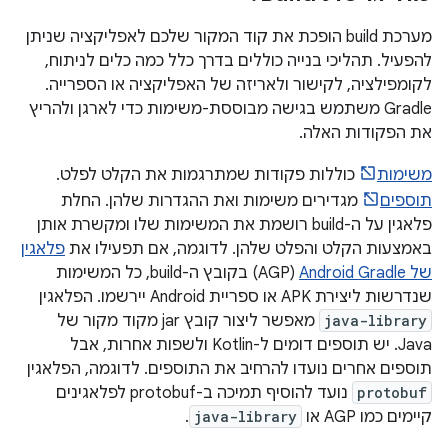
מערכת build הופכת את קוד המקור שלכם לאפליקציה שניתן
להפעיל. תהליכי בנייה כוללים בדרך כלל כמה כלים לניתוח,
לקומפילציה, לקישור ולאריזה של האפליקציה או הספרייה.
‫Gradle משתמש בגישה מבוססת-משימות כדי לארגן ולהריץ
את הפקודות האלה.
משימות
כוללות פקודות שמתרגמות את הקלט לפלט.
תוספים
מגדירים משימות ואת ההגדרות שלהן. החלת
פלאגין על ה-build רושמת את המשימות שלו ומקשרת אותן
באמצעות הקלט והפלט שלהן. לדוגמה, אם תפעילו את
פלאגין
של Android Gradle
‏ (AGP) בקובץ ה-build, כל המשימות
שנדרשות ליצירת APK או ספריית Android יירשמו. הפלאגין
java-library
מאפשר ליצור קובץ jar מקוד מקור של
Java. יש תוספים דומים ל-Kotlin ולשפות אחרות, אבל
תוספים אחרים נועדו להרחיב את התוספים. לדוגמה, הפלאגין
protobuf
נועד להוסיף תמיכה ב-protobuf לפלאגינים
קיימים כמו AGP או
java-library
.