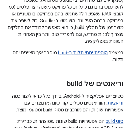
(שנקראים גם 'מודולים' ב-Android Studio), שאפשר
להשתמש בהם גם כתלות. כל פרויקט משנה יוצר פלטים (כמו
קובצי JAR) שאפשר להשתמש בהם בפרויקטים משניים או
בפרויקט ברמה העליונה. השימוש ב-Gradle יכול לשפר את
משך זמן של תהליך build, כי הוא מאפשר לבודד את החלקים
שצריך לבנות מחדש, וגם להפריד טוב יותר בין האחריות
השונות באפליקציה.
במאמר
הוספת יחסי תלות ב-build
מוסבר איך מציינים יחסי
תלות.
וריאנטים של build
כשיוצרים אפליקציה ל-Android, בדרך כלל כדאי ליצור כמה
וריאציות
. הווריאנטים מכילים קוד שונה או נוצרים עם
אפשרויות שונות, והם מורכבים מסוגי build ומטעמי מוצר.
סוגי build
הם אפשרויות build שונות שמוצהרות. כברירת