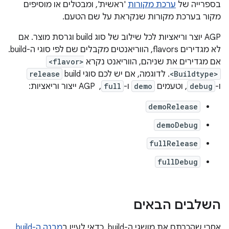
בספרייה של
ערכת מקורות
'ראשית', ומבטלים או מוסיפים
מקור בערכת מקורות שנקראת על שם הטעם.
‫AGP יוצר וריאציות לכל שילוב של סוג build וגרסת מוצר. אם
לא מגדירים flavors, הווריאנטים מקבלים שם לפי סוגי ה-build.
אם מגדירים את שניהם, הווריאנט נקרא
<flavor>
<Buildtype>
. לדוגמה, אם יש לכם סוגי build‏
release
ו-
debug
, וטעמים
demo
ו-
full
, ‏ AGP ייצור וריאציות:
demoRelease
demoDebug
fullRelease
fullDebug
השלבים הבאים
אחרי שהכרתם את מושגי ה-build, כדאי לעיין ב
מבנה ה-build