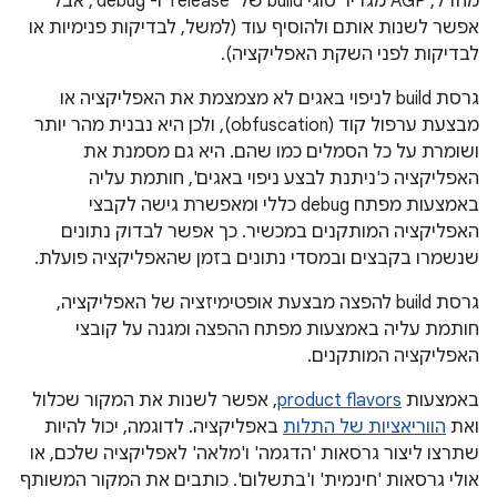
מחדל, AGP מגדיר סוגי build של 'release' ו-'debug', אבל
אפשר לשנות אותם ולהוסיף עוד (למשל, לבדיקות פנימיות או
לבדיקות לפני השקת האפליקציה).
גרסת build לניפוי באגים לא מצמצמת את האפליקציה או
מבצעת ערפול קוד (obfuscation), ולכן היא נבנית מהר יותר
ושומרת על כל הסמלים כמו שהם. היא גם מסמנת את
האפליקציה כ'ניתנת לבצע ניפוי באגים', חותמת עליה
באמצעות מפתח debug כללי ומאפשרת גישה לקבצי
האפליקציה המותקנים במכשיר. כך אפשר לבדוק נתונים
שנשמרו בקבצים ובמסדי נתונים בזמן שהאפליקציה פועלת.
גרסת build להפצה מבצעת אופטימיזציה של האפליקציה,
חותמת עליה באמצעות מפתח ההפצה ומגנה על קובצי
האפליקציה המותקנים.
באמצעות
product flavors
, אפשר לשנות את המקור שכלול
ואת
הווריאציות של התלות
באפליקציה. לדוגמה, יכול להיות
שתרצו ליצור גרסאות 'הדגמה' ו'מלאה' לאפליקציה שלכם, או
אולי גרסאות 'חינמית' ו'בתשלום'. כותבים את המקור המשותף