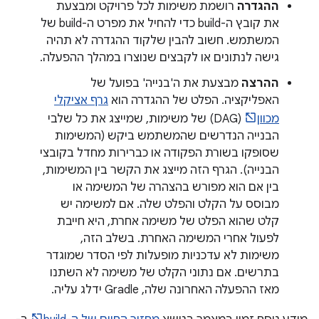
ההגדרה
רושמת משימות לכל פרויקט ומבצעת
את קובץ ה-build כדי להחיל את מפרט ה-build של
המשתמש. חשוב להבין שלקוד ההגדרה לא תהיה
גישה לנתונים או לקבצים שנוצרו במהלך ההפעלה.
ההרצה
מבצעת את ה'בנייה' בפועל של
האפליקציה. הפלט של ההגדרה הוא
גרף אציקלי
מכוון
(DAG) של משימות, שמייצג את כל שלבי
הבנייה הנדרשים שהמשתמש ביקש (המשימות
שסופקו בשורת הפקודה או כברירות מחדל בקובצי
הבנייה). הגרף הזה מייצג את הקשר בין המשימות,
בין אם הוא מפורש בהצהרה של המשימה או
מבוסס על הקלט והפלט שלה. אם למשימה יש
קלט שהוא הפלט של משימה אחרת, היא חייבת
לפעול אחרי המשימה האחרת. בשלב הזה,
משימות לא עדכניות מופעלות לפי הסדר שמוגדר
בתרשים. אם נתוני הקלט של משימה לא השתנו
מאז ההפעלה האחרונה שלה, Gradle ידלג עליה.