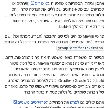
אחסון וניהול. הספריות מאוחסנות ב
מאגרים
(שרתים או
ספריות), עם מטא-נתונים שכוללים את הגרסה שלהן ויחסי
תלות בספריות אחרות. אתם מציינים אילו מאגרי מידע לחפש,
אילו גרסאות של התלויות רוצים להשתמש, ומערכת build
מורידה אותן במהלך ה-build.
פריטי Maven מזוהים לפי שם הקבוצה (חברה, מפתח וכו'), שם
הפריט (שם הספרייה) והגרסה של הפריט. בדרך כלל זה הנתיב
.
group:artifact:version
הגישה הזו משפרת באופן משמעותי את ניהול הגרסאות. לרוב,
מאגרי מידע כאלה נקראים 'מאגרי Maven', אבל הכול קשור
לאופן שבו הארטיפקטים נארזים ומתפרסמים. המאגרים
והמטא-נתונים האלה נעשה בהם שימוש חוזר בכמה מערכות
build, כולל Gradle (ו-Gradle יכולה לפרסם במאגרים האלה).
מאגרים ציבוריים מאפשרים שיתוף לשימוש של כולם, ומאגרים
של חברות שומרים על תלות פנימית בתוך החברה.
אתם יכולים גם
לפרק
את הפרויקט ל
פרויקטים משניים