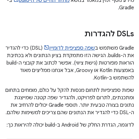
מידע נוסף זמין במאמר בנושא
מחזור החיים של ה-build
ב-
Gradle.
‫DSLs להגדרות
‫Gradle משתמש ב
שפה ספציפית לדומיין
(DSL) כדי להגדיר
את ה-builds. הגישה הזו מתמקדת בציון הנתונים ולא בכתיבת
הוראות מפורטות (גישת ציווי). אפשר לכתוב את קובצי ה-build
באמצעות Kotlin או Groovy, אבל אנחנו ממליצים מאוד
להשתמש ב-Kotlin.
שפות ספציפיות לתחום מנסות להקל על כולם, מומחים בתחום
ומתכנתים, לתרום לפרויקט, ולהגדיר שפה קטנה שמייצגת
נתונים בצורה טבעית יותר. תוספי Gradle יכולים להרחיב את
ה-DSL כדי להגדיר את הנתונים שהם צריכים למשימות שלהם.
לדוגמה, הגדרת החלק של Android ב-build יכולה להיראות כך: