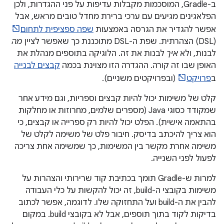
ב-Gradle, המוסכמות מקבלות עדיפות על פני ההגדרות, ולכן
הפלאגינים מגיעים עם ערכי ברירת מחדל טובים מראש, אבל
אפשר להגדיר את הגרסה באמצעות
שפה ספציפית לתחום
(DSL) הצהרתית. שפת ה-DSL מתוכננת כך שאפשר לציין
מה
לבנות, ולא
איך
לבנות את זה. הלוגיקה בתוספים מנהלת את
האופן שבו זה קורה. ההגדרה הזו מצוינת בכמה
קבצים לבנייה
ב
פרויקט
(ובפרויקטים משניים).
קלט של משימות יכול להיות קבצים וספריות, וגם מידע אחר
שמקודד כסוגי Java (מספרים שלמים, מחרוזות או מחלקות
בהתאמה אישית). הפלט יכול להיות רק ספרייה או קבצים, כי
הוא צריך להיכתב בדיסק. חיבור פלט של משימה לקלט של
משימה אחרת מקשר בין המשימות, כך שמשימה אחת צריכה
לפעול לפני השנייה.
למרות ש-Gradle תומך בכתיבת קוד שרירותי והצהרות על
משימות בקובצי ה-build, זה יכול להקשות על כלי העבודה
להבין את ה-build ועל התחזוקה שלו. לדוגמה, אפשר לכתוב
בדיקות לקוד בתוך תוספים, אבל לא בקובצי build. במקום