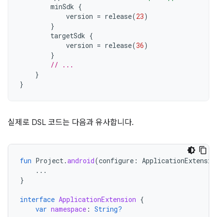
minSdk
{
version
=
release
(
23
)
}
targetSdk
{
version
=
release
(
36
)
}
// ...
}
}
실제로 DSL 코드는 다음과 유사합니다.
fun
Project
.
android
(
configure
:
ApplicationExtensio
...
}
interface
ApplicationExtension
{
var
namespace
:
String?