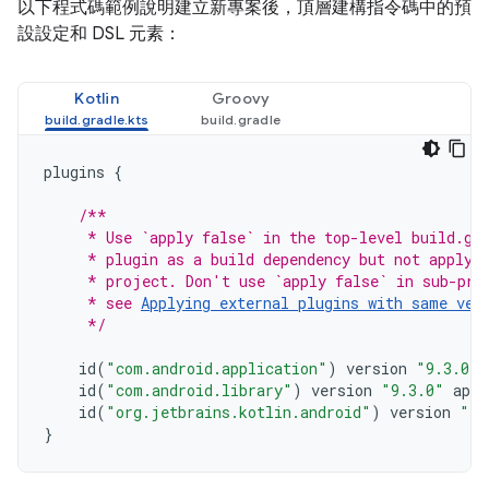
以下程式碼範例說明建立新專案後，頂層建構指令碼中的預
設設定和 DSL 元素：
Kotlin
Groovy
plugins
{
/**
     * Use `apply false` in the top-level build.gr
     * plugin as a build dependency but not apply 
     * project. Don't use `apply false` in sub-pro
     * see 
Applying external plugins with same ver
     */
id
(
"com.android.application"
)
version
"9.3.0"
id
(
"com.android.library"
)
version
"9.3.0"
appl
id
(
"org.jetbrains.kotlin.android"
)
version
"2.
}