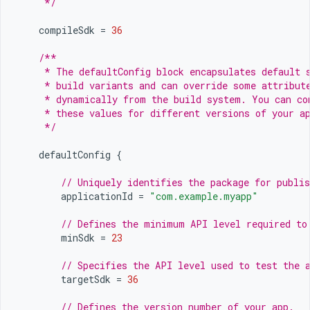
     */
compileSdk
=
36
/**
     * The defaultConfig block encapsulates default 
     * build variants and can override some attribut
     * dynamically from the build system. You can co
     * these values for different versions of your a
     */
defaultConfig
{
// Uniquely identifies the package for publis
applicationId
=
"com.example.myapp"
// Defines the minimum API level required to
minSdk
=
23
// Specifies the API level used to test the 
targetSdk
=
36
// Defines the version number of your app.