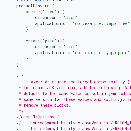
productFlavors
{
create
(
"free"
)
{
dimension
=
"tier"
applicationId
=
"com.example.myapp.free"
}
create
(
"paid"
)
{
dimension
=
"tier"
applicationId
=
"com.example.myapp.paid"
}
}
/**
     * To override source and target compatibility (
     * toolchain JDK version), add the following. Al
     * default to the same value as kotlin.jvmToolch
     * same version for these values and kotlin.jvmT
     * remove these blocks.
     */
//compileOptions {
//    sourceCompatibility = JavaVersion.VERSION_
//    targetCompatibility = JavaVersion.VERSION_