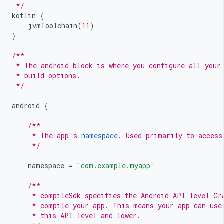
 */
kotlin
{
jvmToolchain
(
11
)
}
/**
 * The android block is where you configure all your
 * build options.
 */
android
{
/**
     * The app's 
namespace
. Used primarily to access
     */
namespace
=
"com.example.myapp"
/**
     * compileSdk specifies the Android API level Gr
     * compile your app. This means your app can use
     * this API level and lower.