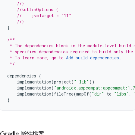
//}
//kotlinOptions {
//    jvmTarget = "11"
//}
}
/**
 * The dependencies block in the module-level build 
 * specifies dependencies required to build only the
 * To learn more, go to 
Add build dependencies
.
 */
dependencies
{
implementation
(
project
(
":lib"
))
implementation
(
"androidx.appcompat:appcompat:1.
implementation
(
fileTree
(
mapOf
(
"dir"
to
"libs"
,
}
Gradle 屬性檔案