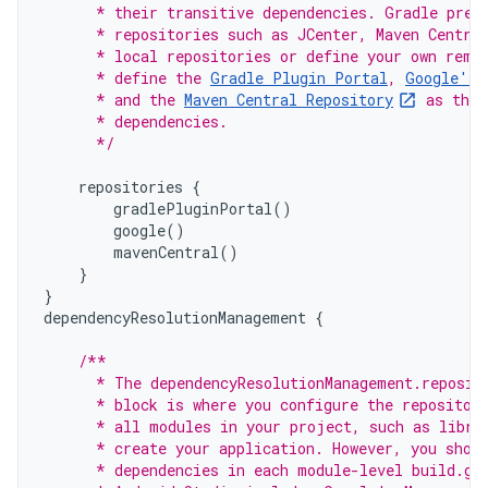
      * their transitive dependencies. Gradle pre-
      * repositories such as JCenter, Maven Centra
      * local repositories or define your own remo
      * define the 
Gradle Plugin Portal
, 
Google's 
      * and the 
Maven Central Repository
 as the 
      * dependencies.
      */
repositories
{
gradlePluginPortal
()
google
()
mavenCentral
()
}
}
dependencyResolutionManagement
{
/**
      * The dependencyResolutionManagement.reposit
      * block is where you configure the repositor
      * all modules in your project, such as libra
      * create your application. However, you shou
      * dependencies in each module-level build.gr