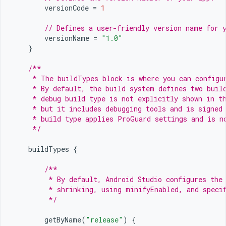
versionCode
=
1
// Defines a user-friendly version name for 
versionName
=
"1.0"
}
/**
     * The buildTypes block is where you can configu
     * By default, the build system defines two buil
     * debug build type is not explicitly shown in t
     * but it includes debugging tools and is signed
     * build type applies ProGuard settings and is n
     */
buildTypes
{
/**
         * By default, Android Studio configures the
         * shrinking, using minifyEnabled, and speci
         */
getByName
(
"release"
)
{