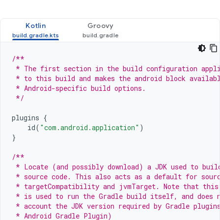
Kotlin
Groovy
/**
 * The first section in the build configuration appl
 * to this build and makes the android block availab
 * Android-specific build options.
 */
plugins
{
id
(
"com.android.application"
)
}
/**
 * Locate (and possibly download) a JDK used to buil
 * source code. This also acts as a default for sour
 * targetCompatibility and jvmTarget. Note that this
 * is used to run the Gradle build itself, and does 
 * account the JDK version required by Gradle plugin
 * Android Gradle Plugin)