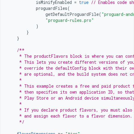
isMinifyEnabled
=
true
// Enables code sh
proguardFiles
(
getDefaultProguardFile
(
"proguard-and
"proguard-rules.pro"
)
}
}
/**
     * The productFlavors block is where you can con
     * This lets you create different versions of yo
     * override the defaultConfig block with their o
     * are optional, and the build system does not c
     *
     * This example creates a free and paid product 
     * then specifies its own application ID, so tha
     * Play Store or an Android device simultaneousl
     *
     * If you declare product flavors, you must also
     * and assign each flavor to a flavor dimension.
     */
flavorDimensions
+=
"tier"