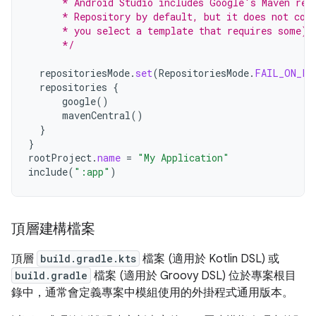
      * Android Studio includes Google's Maven rep
      * Repository by default, but it does not con
      * you select a template that requires some).
      */
repositoriesMode
.
set
(
RepositoriesMode
.
FAIL_ON_PR
repositories
{
google
()
mavenCentral
()
}
}
rootProject
.
name
=
"My Application"
include
(
":app"
)
頂層建構檔案
頂層
build.gradle.kts
檔案 (適用於 Kotlin DSL) 或
build.gradle
檔案 (適用於 Groovy DSL) 位於專案根目
錄中，通常會定義專案中模組使用的外掛程式通用版本。