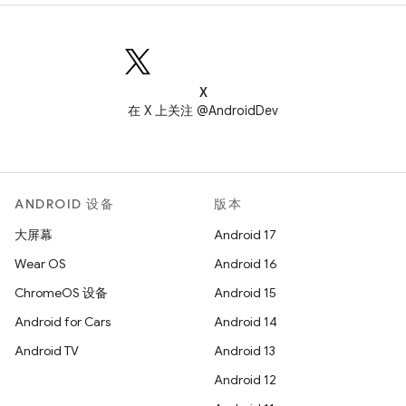
X
在 X 上关注 @AndroidDev
ANDROID 设备
版本
大屏幕
Android 17
Wear OS
Android 16
ChromeOS 设备
Android 15
Android for Cars
Android 14
Android TV
Android 13
Android 12