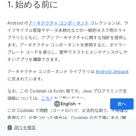
1. 始める前に
Android の
アーキテクチャ コンポーネント
コレクションは、ラ
イフサイクル管理やデータ永続化などの一般的タスク用のライ
ブラリとともに、アプリ アーキテクチャに関する指針を提供し
ます。アーキテクチャ コンポーネントを使用すると、ボイラー
プレート コードを減らし、堅牢でテストとメンテナンスがしや
すいアプリを構築できます。
アーキテクチャ コンポーネント ライブラリは
Android Jetpack
に含まれています。
なお、この Codelab は Kotlin 版です。Java プログラミング言
語版については、
こちら
をご覧ください。
次へ
この Codelab で問題（コードのバグ、文法的な誤り、不明確な
表現など）が見つかった場合は、Codelab の左下隅にある [
誤
りを報告
] から問題を報告してください。
bug_report
誤りを報告