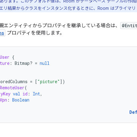
あります。このデフォルト値は、Room がデータベース テーブルの作
エリ結果からクラスをインスタンス化するときに、Room はプライマリ
親エンティティからプロパティを継承している場合は、
@Enti
ns
プロパティを使用します。
User
{
ture
:
Bitmap? 
=
null
noredColumns
=
[
"picture"
]
)
RemoteUser
(
ryKey
val
id
:
Int
,
Vpn
:
Boolean
De