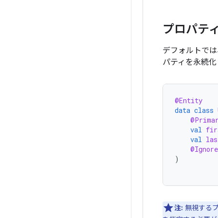
プロパテ
デフォルトでは
パティを永続化
@Entity
data
class
@Prima
val
fir
val
las
@Ignore
)
注:
無視するプ