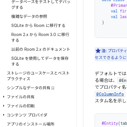
データベースをテストしてデバッ
@Prima
グする
val
fir
複雑なデータの参照
val
las
)
SQLite から Room に移行する
Room 2
.
x から Room 3
.
0 に移行
する
以前の Room 2
.
x のドキュメント
注:
プロパティ
セスできるように
SQLite を使用してデータを保存
する
ストレージのユースケースとベスト
デフォルトでは
プラクティス
る場合は、
@En
でプロパティ名
シンプルなデータの共有 ⍈
@ColumnInfo
ファイルの共有
スタム名を示し
ファイルの印刷
コンテンツ プロバイダ
@Entity
(
ta
アプリのインストール場所