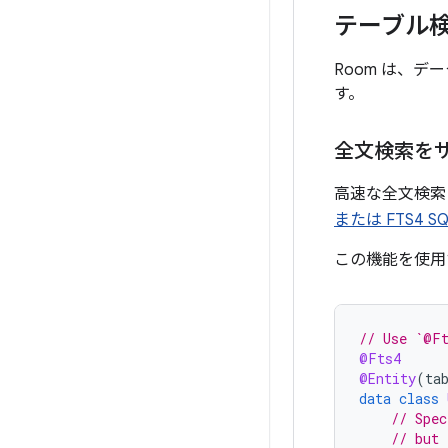
テーブル
Room は、
す。
全文検索を
高速な全文検索
または FTS4 S
この機能を使用
// Use `@Ft
@Fts4
@Entity
(
ta
data
class
// Spec
// but 