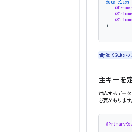
data
class
@Prima
@Colum
@Colum
)
注:
SQLit
主キーを
対応するデータ
必要があります
@PrimaryKe