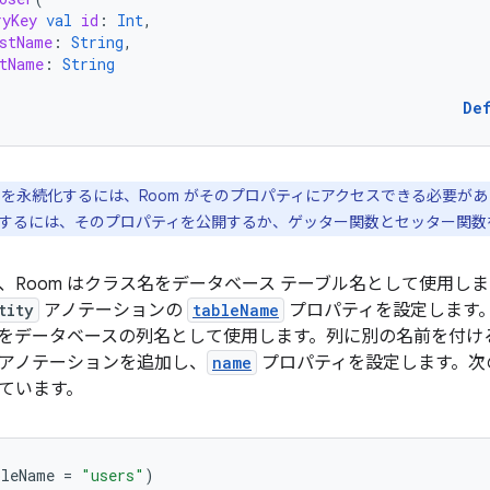
ryKey
val
id
:
Int
,
stName
:
String
,
tName
:
String
De
を永続化するには、Room がそのプロパティにアクセスできる必要があり
するには、そのプロパティを公開するか、ゲッター関数とセッター関数
、Room はクラス名をデータベース テーブル名として使用し
tity
アノテーションの
tableName
プロパティを設定します。
をデータベースの列名として使用します。列に別の名前を付け
アノテーションを追加し、
name
プロパティを設定します。次
ています。
bleName
=
"users"
)