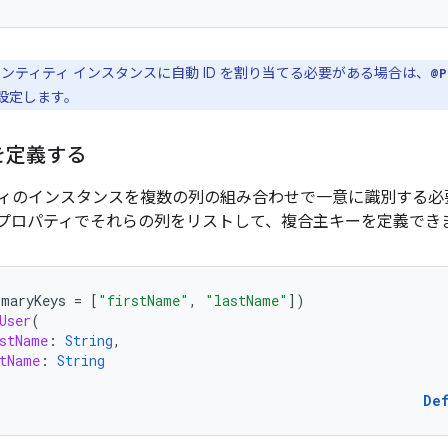
でエンティティ インスタンスに自動 ID を割り当てる必要がある場合は、
@P
設定します。
を定義する
ィのインスタンスを複数の列の組み合わせで一意に識別する必
プロパティでそれらの列をリストして、複合主キー
を定義でき
imaryKeys
=
[
"firstName"
,
"lastName"
]
)
User
(
stName
:
String
,
tName
:
String
De