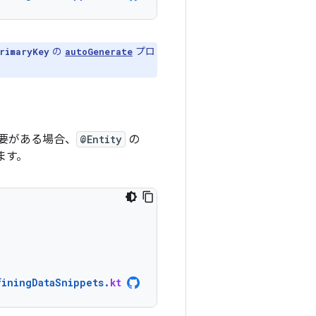
の
プロ
rimaryKey
autoGenerate
要がある場合、
@Entity
の
ます。
finingDataSnippets
.
kt