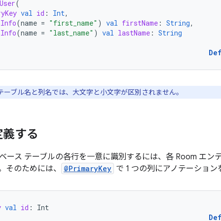
User
(
ryKey
val
id
:
Int
,
nInfo
(
name
=
"first_name"
)
val
firstName
:
String
,
nInfo
(
name
=
"last_name"
)
val
lastName
:
String
De
e のテーブル名と列名では、大文字と小文字が区別されません
。
定義する
ベース テーブルの各行を一意に識別するには、各 Room エン
。そのためには、
@PrimaryKey
で 1 つの列にアノテーショ
y
val
id
:
Int
De