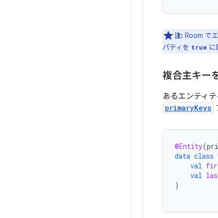
注:
Room 
パティを
に
true
複合主キー
あるエンティテ
primaryKeys
@Entity
(
pr
data
class
val
fir
val
las
)