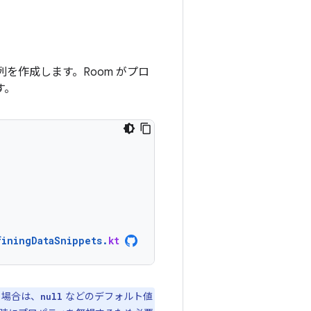
を作成します。Room がプロ
す。
finingDataSnippets
.
kt
る場合は、
などのデフォルト値
null