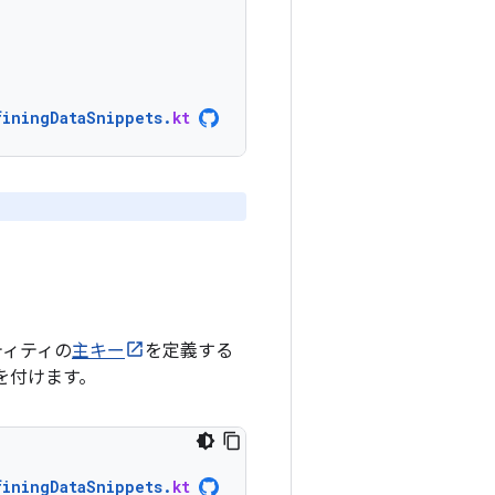
finingDataSnippets
.
kt
ティティの
主キー
を定義する
ンを付けます。
finingDataSnippets
.
kt