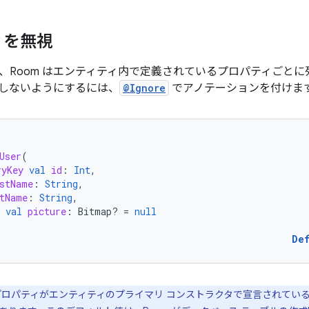
ィを無視
、Room はエンティティ内で定義されているプロパティごとに列
しないようにするには、
@Ignore
でアノテーションを付けま
User
(
ryKey
val
id
:
Int
,
stName
:
String
,
tName
:
String
,
val
picture
:
Bitmap? 
=
null
De
ロパティがエンティティのプライマリ コンストラクタで宣言されてい