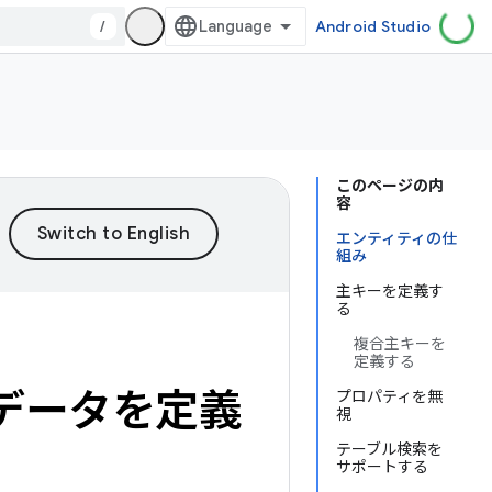
/
Android Studio
このページの内
容
エンティティの仕
組み
主キーを定義す
る
複合主キーを
定義する
てデータを定義
プロパティを無
視
テーブル検索を
サポートする