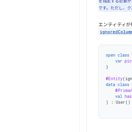
を指定する必要が
です。ただし、ク
エンティティが
ignoredColum
open
class
var
pic
}
@Entity
(
ig
data
class
@Prima
val
has
)
:
User
()