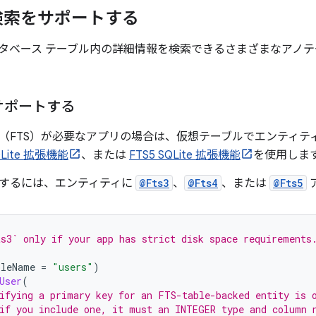
検索をサポートする
データベース テーブル内の詳細情報を検索できるさまざまなアノ
サポートする
（FTS）が必要なアプリの場合は、仮想テーブルでエンティテ
QLite 拡張機能
、または
FTS5 SQLite 拡張機能
を使用しま
するには、エンティティに
@Fts3
、
@Fts4
、または
@Fts5
s3` only if your app has strict disk space requirements
bleName
=
"users"
)
User
(
ifying a primary key for an FTS-table-backed entity is 
if you include one, it must an INTEGER type and column 