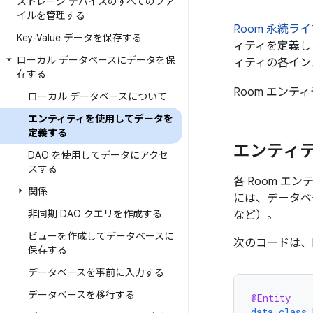
ストレージ デバイスのすべてのファ
イルを管理する
Room 永続ラ
Key-Value データを保存する
ィティを定義し
ローカル データベースにデータを保
ィティの各イン
存する
Room エンテ
ローカル データベースについて
エンティティを使用してデータを
定義する
エンティ
DAO を使用してデータにアクセ
スする
各 Room エ
関係
には、データベ
非同期 DAO クエリを作成する
など）。
ビューを作成してデータベースに
次のコードは、
保存する
データベースを事前に入力する
データベースを移行する
@Entity
data
class