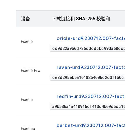
设备
下载链接和 SHA-256 校验和
oriole-urd9.230712.007-factor
Pixel 6
cd9d22a9b6d786cdcdcbc99da68ccb1c
raven-urd9.230712.007-factor
Pixel 6 Pro
ce8d295eb5a1618254606c2d3ffb0c7b
redfin-urd9.230712.007-factor
Pixel 5
a9b536a1a418916cf413d4b69d5cc1696
barbet-urd9.230712.007-factor
Pixel 5a