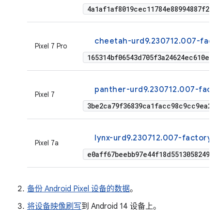
4a1af1af8019cec11784e88994887f2f
cheetah-urd9.230712.007-fact
Pixel 7 Pro
165314bf06543d705f3a24624ec610ed
panther-urd9.230712.007-fact
Pixel 7
3be2ca79f36839ca1facc98c9cc9ea20
lynx-urd9.230712.007-factory-
Pixel 7a
e0aff67beebb97e44f18d55130582499
备份 Android Pixel 设备的数据
。
将设备映像刷写
到 Android 14 设备上。