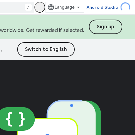
/
Android Studio
Sign up
s worldwide. Get rewarded if selected.
误。