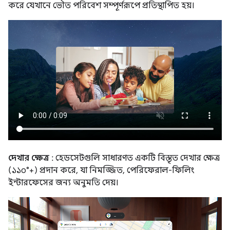
করে যেখানে ভৌত পরিবেশ সম্পূর্ণরূপে প্রতিস্থাপিত হয়।
দেখার ক্ষেত্র
: হেডসেটগুলি সাধারণত একটি বিস্তৃত দেখার ক্ষেত্র
(১১০°+) প্রদান করে, যা নিমজ্জিত, পেরিফেরাল-ফিলিং
ইন্টারফেসের জন্য অনুমতি দেয়।