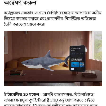
অন্বেষণ করুন
অ্যান্ড্রয়েড এক্সআর-এ এমন বৈশিষ্ট্য রয়েছে যা আপনাকে অসীম
ডিসপ্লে ব্যবহার করতে এবং আকর্ষণীয়, নিমজ্জিত অভিজ্ঞতা
তৈরি করতে সহায়তা করে।
ইন্টারেক্টিভ 3D মডেল
। আপনি বাস্তবসম্মত, স্টাইলাইজড,
অথবা খেলাধুলাপূর্ণ ইন্টারেক্টিভ 3D বস্তু যোগ করতে চাইতে
পারেন। সাধারণত, 3D বস্তুগুলি গভীরতা এবং আয়তনের সাথে