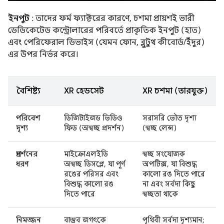
ইনপুট
: তাদের ফর্ম ফ্যাক্টরের কারণে, চশমা প্রায়শই ভারী
ডেডিকেটেড কন্ট্রোলারের পরিবর্তে প্রাকৃতিক ইনপুট (হাত)
এবং পেরিফেরাল ডিভাইস (যেমন ফোন, ব্লুটুথ কীবোর্ড/ইঁদুর)
এর উপর নির্ভর করে।
বৈশিষ্ট্য
XR হেডসেট
XR চশমা (তারযুক্ত)
পরিবেশ
ডিজিটাইজড ভিডিও
সরাসরি ভৌত ​​দৃশ্য
দৃশ্য
ফিড (অস্বচ্ছ প্রদর্শন)
(স্বচ্ছ লেন্স)
প্রদর্শনের
মাইক্রোএলইডি
স্বচ্ছ সংযোজক
ধরণ
অস্বচ্ছ ডিসপ্লে, যা পূর্ণ
অপটিক্স, যা বিশুদ্ধ
রঙের পরিসর এবং
কালো রঙ দিতে পারে
বিশুদ্ধ কালো রঙ
না এবং সর্বদা কিছু
দিতে পারে
স্বচ্ছতা থাকে
নিমজ্জন
বাস্তব জগৎকে
পৃথিবী সর্বদা দৃশ্যমান;