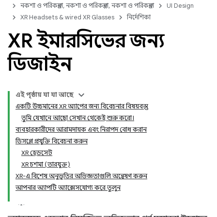
নকশা ও পরিকল্পনা, নকশা ও পরিকল্পনা, নকশা ও পরিকল্পনা
UI Design
XR Headsets & wired XR Glasses
নির্দেশিকা
XR ইমারসিভের জন্য
ডিজাইন
এই পৃষ্ঠায় যা যা আছে
একটি উচ্চমানের XR অ্যাপের জন্য বিবেচনার বিষয়বস্তু
তুমি যেখানে আছো সেখান থেকেই শুরু করো।
ব্যবহারকারীদের আরামদায়ক এবং নিরাপদ বোধ করান
ডিসপ্লে প্রযুক্তি বিবেচনা করুন
XR হেডসেট
XR চশমা (তারযুক্ত)
XR-এ বিশেষ অনুভূতির অভিজ্ঞতাগুলি অন্বেষণ করুন
আপনার অ্যাপটি অ্যাক্সেসযোগ্য করে তুলুন