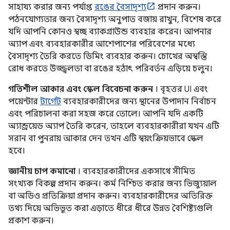
সাহায্য করার জন্য পর্যাপ্ত
রঙের বৈসাদৃশ্য
প্রদান করুন।
পঠনযোগ্যতার জন্য বৈসাদৃশ্য অনুপাত বজায় রাখুন, বিশেষ করে
যদি আপনি কোনও স্বচ্ছ ব্যাকগ্রাউন্ড ব্যবহার করেন। আপনার
অ্যাপ এবং ব্যবহারকারীর আশেপাশের পরিবেশের মধ্যে
বৈসাদৃশ্য তৈরি করতে ডিমিং ব্যবহার করুন। চোখের অস্বস্তি
রোধ করতে উজ্জ্বলতা বা রঙের হঠাৎ পরিবর্তন এড়িয়ে চলুন।
গতিশীল আকার এবং স্কেল বিবেচনা করুন
। বৃহত্তর UI এবং
পয়েন্টার
টার্গেট
ব্যবহারকারীদের জন্য স্থানের উপাদান নির্বাচন
এবং পরিচালনা করা সহজ করে তোলে। আপনি যদি একটি
অ্যান্ড্রয়েড অ্যাপ তৈরি করেন, তাহলে ব্যবহারকারীরা যখন এটি
সরান বা পুনরায় আকার দেন তখন এটি স্বয়ংক্রিয়ভাবে স্কেল
হবে।
জ্ঞানীয় চাপ কমানো
। ব্যবহারকারীদের একসাথে সীমিত
সংখ্যক বিকল্প প্রদান করুন। কর্ম নিশ্চিত করার জন্য ভিজ্যুয়াল
বা অডিও প্রতিক্রিয়া প্রদান করুন। ব্যবহারকারীদের অতিরিক্ত
তথ্য দিয়ে অভিভূত করা এড়াতে ধীরে ধীরে উন্নত বৈশিষ্ট্যগুলি
প্রকাশ করুন।