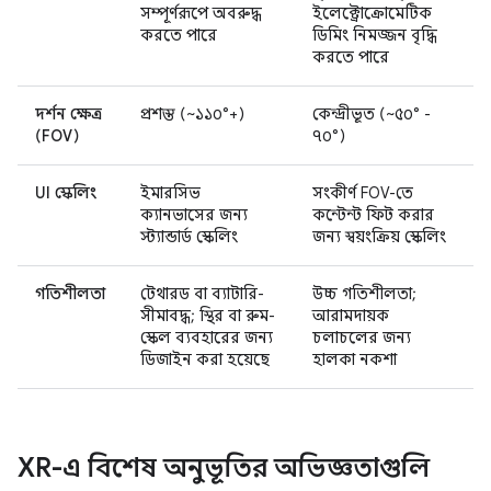
সম্পূর্ণরূপে অবরুদ্ধ
ইলেক্ট্রোক্রোমেটিক
করতে পারে
ডিমিং নিমজ্জন বৃদ্ধি
করতে পারে
দর্শন ক্ষেত্র
প্রশস্ত (~১১০°+)
কেন্দ্রীভূত (~৫০° -
(FOV)
৭০°)
UI স্কেলিং
ইমারসিভ
সংকীর্ণ FOV-তে
ক্যানভাসের জন্য
কন্টেন্ট ফিট করার
স্ট্যান্ডার্ড স্কেলিং
জন্য স্বয়ংক্রিয় স্কেলিং
গতিশীলতা
টেথারড বা ব্যাটারি-
উচ্চ গতিশীলতা;
সীমাবদ্ধ; স্থির বা রুম-
আরামদায়ক
স্কেল ব্যবহারের জন্য
চলাচলের জন্য
ডিজাইন করা হয়েছে
হালকা নকশা
XR-এ বিশেষ অনুভূতির অভিজ্ঞতাগুলি