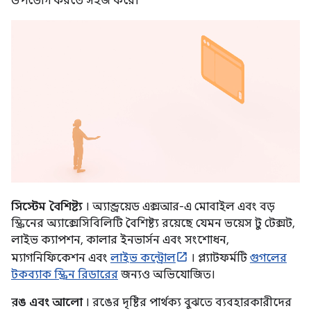
উপভোগ করতে সহজ করে।
সিস্টেম বৈশিষ্ট্য
। অ্যান্ড্রয়েড এক্সআর-এ মোবাইল এবং বড়
স্ক্রিনের অ্যাক্সেসিবিলিটি বৈশিষ্ট্য রয়েছে যেমন ভয়েস টু টেক্সট,
লাইভ ক্যাপশন, কালার ইনভার্সন এবং সংশোধন,
ম্যাগনিফিকেশন এবং
লাইভ কন্ট্রোল
। প্ল্যাটফর্মটি
গুগলের
টকব্যাক স্ক্রিন রিডারের
জন্যও অভিযোজিত।
রঙ এবং আলো
। রঙের দৃষ্টির পার্থক্য বুঝতে ব্যবহারকারীদের