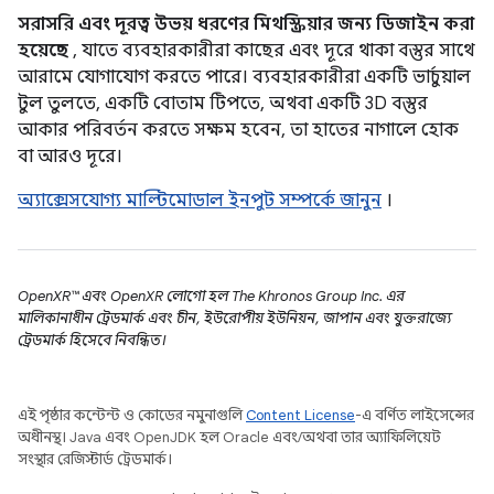
সরাসরি এবং দূরত্ব উভয় ধরণের মিথস্ক্রিয়ার জন্য ডিজাইন করা
হয়েছে
, যাতে ব্যবহারকারীরা কাছের এবং দূরে থাকা বস্তুর সাথে
আরামে যোগাযোগ করতে পারে। ব্যবহারকারীরা একটি ভার্চুয়াল
টুল তুলতে, একটি বোতাম টিপতে, অথবা একটি 3D বস্তুর
আকার পরিবর্তন করতে সক্ষম হবেন, তা হাতের নাগালে হোক
বা আরও দূরে।
অ্যাক্সেসযোগ্য মাল্টিমোডাল ইনপুট সম্পর্কে জানুন
।
OpenXR™ এবং OpenXR লোগো হল The Khronos Group Inc. এর
মালিকানাধীন ট্রেডমার্ক এবং চীন, ইউরোপীয় ইউনিয়ন, জাপান এবং যুক্তরাজ্যে
ট্রেডমার্ক হিসেবে নিবন্ধিত।
এই পৃষ্ঠার কন্টেন্ট ও কোডের নমুনাগুলি
Content License
-এ বর্ণিত লাইসেন্সের
অধীনস্থ। Java এবং OpenJDK হল Oracle এবং/অথবা তার অ্যাফিলিয়েট
সংস্থার রেজিস্টার্ড ট্রেডমার্ক।