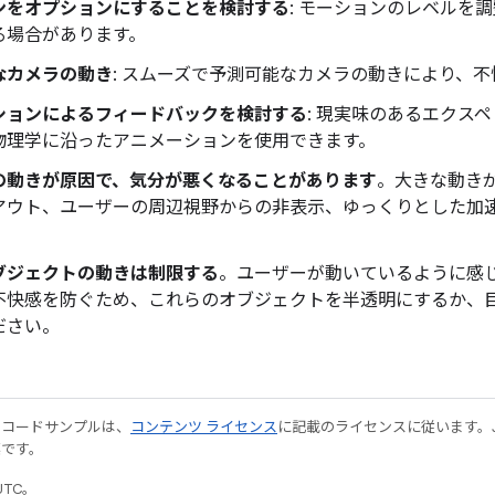
ンをオプションにすることを検討する
: モーションのレベルを
る場合があります。
なカメラの動き
: スムーズで予測可能なカメラの動きにより、
ションによるフィードバックを検討する
: 現実味のあるエクス
物理学に沿ったアニメーションを使用できます。
の動きが原因で、気分が悪くなることがあります
。大きな動きが
アウト、ユーザーの周辺視野からの非表示、ゆっくりとした加
ブジェクトの動きは制限する
。ユーザーが動いているように感
不快感を防ぐため、これらのオブジェクトを半透明にするか、
ださい。
やコードサンプルは、
コンテンツ ライセンス
に記載のライセンスに従います。Java
標です。
UTC。