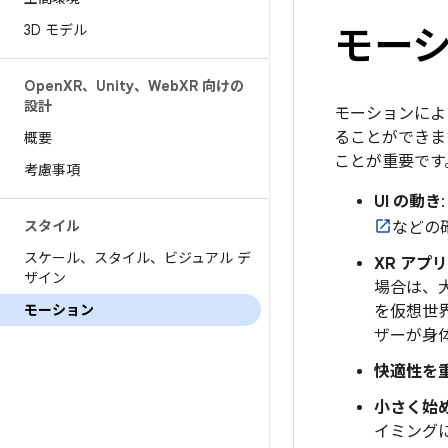
3D モデル
モー
Open
XR、Unity、Web
XR 向けの
設計
モーションによ
ることができま
概要
ことが重要です
考慮事項
UI の動き
スタイル
などの
スケール、スタイル、ビジュアル デ
XR アプ
ザイン
場合は、
モーション
を仮想世
ザーが身
快適性を
小さく始
イミング