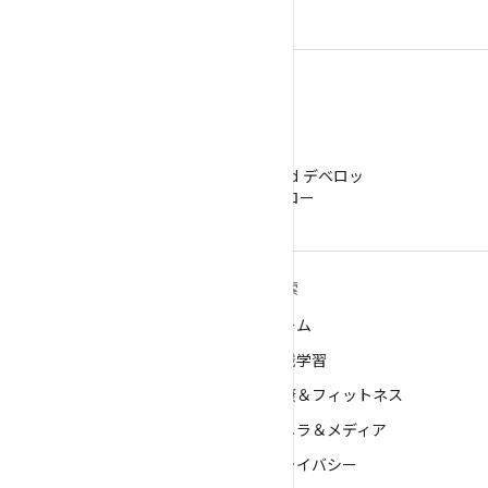
WeChat
WeChat で Android デベロッ
パーをフォロー
ANDROID の詳細
探索
Android
ゲーム
エンタープライズ向け Android
機械学習
セキュリティ
健康＆フィットネス
ソース
カメラ＆メディア
ニュース
プライバシー