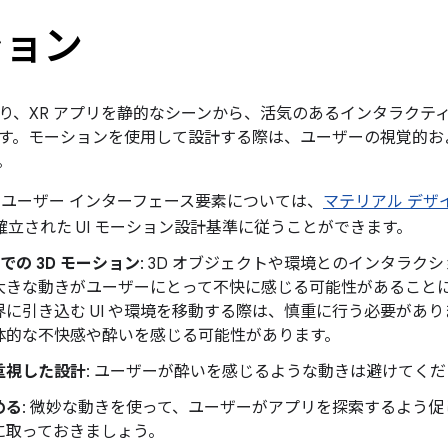
ション
り、XR アプリを静的なシーンから、活気のあるインタラクテ
す。モーションを使用して設計する際は、ユーザーの視覚的お
。
: ユーザー インターフェース要素については、
マテリアル デザ
確立された UI モーション設計基準に従うことができます。
リでの 3D モーション
: 3D オブジェクトや環境とのインタラク
大きな動きがユーザーにとって不快に感じる可能性があること
界に引き込む UI や環境を移動する際は、慎重に行う必要があ
体的な不快感や酔いを感じる可能性があります。
重視した設計
: ユーザーが酔いを感じるような動きは避けてく
める
: 微妙な動きを使って、ユーザーがアプリを探索するよう
に取っておきましょう。