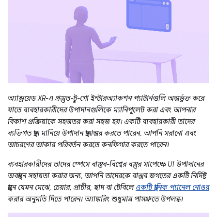
অ্যান্ড্রয়েড XR-এ প্রস্তুত-টু-গো ইন্টারঅ্যাকশন প্যাটার্নগুলি অন্তর্ভুক্ত করে
যাতে ব্যবহারকারীদের উপাদানগুলিকে ম্যানিপুলেট করা এবং আপনার
বিকাশ প্রক্রিয়াকে সহজতর করা সহজ হয়৷ একটি ব্যবহারকারী তাদের
ব্যক্তিগত স্থান মানিয়ে উপাদান স্থানান্তর করতে পারেন. আপনি সরানো এবং
আচরণের আকার পরিবর্তন করতে কনফিগার করতে পারেন।
ব্যবহারকারীদের তাদের স্পেসে বাস্তব-বিশ্বের বস্তুর সাপেক্ষে UI উপাদানের
অবস্থানে সহায়তা করার জন্য, আপনি তাদেরকে বাস্তব জগতের একটি নির্দিষ্ট
স্থানে যেমন মেঝে, চেয়ার, প্রাচীর, ছাদ বা টেবিলে
একটি স্থানিক প্যানেল নোঙর
করার অনুমতি দিতে পারেন। অ্যাঙ্করিং শুধুমাত্র পাসথ্রুতে উপলব্ধ।