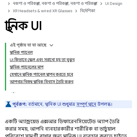
নকশা ও পরিকল্পনা, নকশা ও পরিকল্পনা, নকশা ও পরিকল্পনা
UI Design
XR Headsets & wired XR Glasses
নির্দেশিকা
স্থানিক UI
এই পৃষ্ঠায় যা যা আছে
স্থানিক প্যানেল
UI কিভাবে স্কেল এবং সরানো হয় তা বুঝুন
স্থানিক প্যানেলের মাপ
যেখানে স্থানিক প্যানেল স্থাপন করতে হবে
আপনার নিজস্ব স্থানিক বিন্যাস তৈরি করুন
পূর্বরূপ:
বর্তমানে, স্থানিক UI শুধুমাত্র
সম্পূর্ণ স্থানে
উপলব্ধ।
একটি অ্যান্ড্রয়েড এক্সআর ডিফারেনসিয়েটেড অ্যাপ তৈরি
করার সময়, আপনি ব্যবহারকারীর শারীরিক বা ভার্চুয়াল
পরিবেশে সামগ্রী রাখার জন্য স্থানিক UI ব্যবহার করতে চাইতে