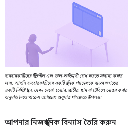
ব্যবহারকারীদের স্থিতিশীল এবং ভাল-অভিমুখী বোধ করতে সাহায্য করার
জন্য, আপনি ব্যবহারকারীদের একটি স্থানিক প্যানেলকে বাস্তব জগতের
একটি নির্দিষ্ট স্থানে, যেমন মেঝে, চেয়ার, প্রাচীর, ছাদ বা টেবিলে নোঙর করার
অনুমতি দিতে পারেন। অ্যাঙ্করিং শুধুমাত্র পাসথ্রুতে উপলব্ধ।
আপনার নিজস্ব স্থানিক বিন্যাস তৈরি করুন