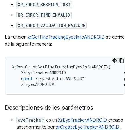
XR_ERROR_SESSION_LOST
XR_ERROR_TIME_INVALID
XR_ERROR_VALIDATION_FAILURE
La función
xrGetFineTrackingEyesInfoANDROID
se define
de la siguiente manera:
XrResult
xrGetFineTrackingEyesInfoANDROID
(
XrEyeTrackerANDROID
ey
const
XrEyesGetInfoANDROID
*
ge
XrEyesANDROID
*
ey
Descripciones de los parámetros
eyeTracker
es un
XrEyeTrackerANDROID
creado
anteriormente por
xrCreateEyeTrackerANDROID
.