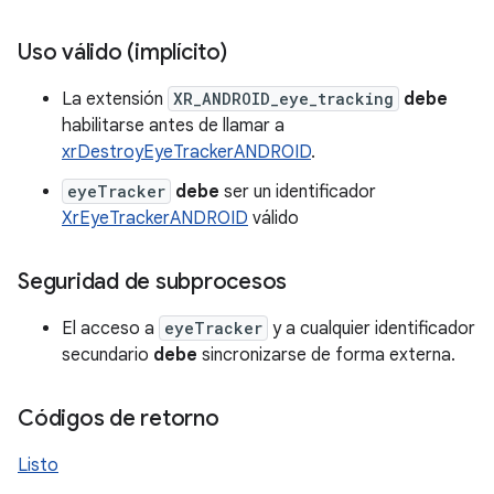
Uso válido (implícito)
La extensión
XR_ANDROID_eye_tracking
debe
habilitarse antes de llamar a
xrDestroyEyeTrackerANDROID
.
eyeTracker
debe
ser un identificador
XrEyeTrackerANDROID
válido
Seguridad de subprocesos
El acceso a
eyeTracker
y a cualquier identificador
secundario
debe
sincronizarse de forma externa.
Códigos de retorno
Listo