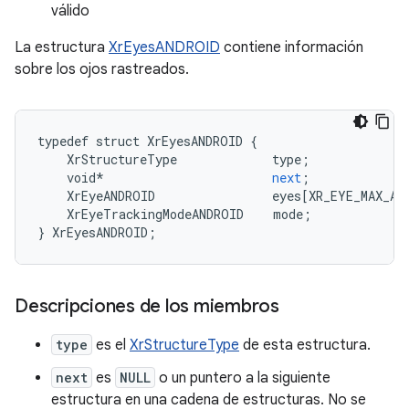
válido
La estructura
XrEyesANDROID
contiene información
sobre los ojos rastreados.
typedef
struct
XrEyesANDROID
{
XrStructureType
type
;
void
*
next
;
XrEyeANDROID
eyes
[
XR_EYE_MAX_AN
XrEyeTrackingModeANDROID
mode
;
}
XrEyesANDROID
;
Descripciones de los miembros
type
es el
XrStructureType
de esta estructura.
next
es
NULL
o un puntero a la siguiente
estructura en una cadena de estructuras. No se