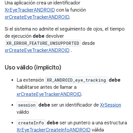
Una aplicación crea un identificador
XrEyeTrackerANDROID
con la función
xrCreateEyeTrackerANDROID
.
Si el sistema no admite el seguimiento de ojos, el tiempo
de ejecución
debe
devolver
XR_ERROR_FEATURE_UNSUPPORTED
desde
xrCreateEyeTrackerANDROID
.
Uso válido (implícito)
La extensión
XR_ANDROID_eye_tracking
debe
habilitarse antes de llamar a
xrCreateEyeTrackerANDROID
.
session
debe
ser un identificador de
XrSession
válido
createInfo
debe
ser un puntero a una estructura
XrEyeTrackerCreateInfoANDROID
válida