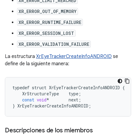
XR_ERROR_LIMIT_REACHED
XR_ERROR_OUT_OF_MEMORY
XR_ERROR_RUNTIME_FAILURE
XR_ERROR_SESSION_LOST
XR_ERROR_VALIDATION_FAILURE
La estructura
XrEyeTrackerCreateInfoANDROID
se
define de la siguiente manera:
typedef
struct
XrEyeTrackerCreateInfoANDROID
{
XrStructureType
type
;
const
void
*
next
;
}
XrEyeTrackerCreateInfoANDROID
;
Descripciones de los miembros