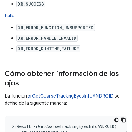
XR_SUCCESS
Falla
XR_ERROR_FUNCTION_UNSUPPORTED
XR_ERROR_HANDLE_INVALID
XR_ERROR_RUNTIME_FAILURE
Cómo obtener información de los
ojos
La función
xrGetCoarseTrackingEyesInfoANDROID
se
define de la siguiente manera:
XrResult
xrGetCoarseTrackingEyesInfoANDROID
(