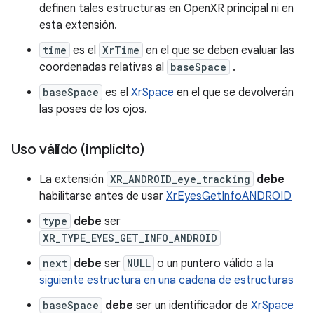
definen tales estructuras en OpenXR principal ni en
esta extensión.
time
es el
XrTime
en el que se deben evaluar las
coordenadas relativas al
baseSpace
.
baseSpace
es el
XrSpace
en el que se devolverán
las poses de los ojos.
Uso válido (implícito)
La extensión
XR_ANDROID_eye_tracking
debe
habilitarse antes de usar
XrEyesGetInfoANDROID
type
debe
ser
XR_TYPE_EYES_GET_INFO_ANDROID
next
debe
ser
NULL
o un puntero válido a la
siguiente estructura en una cadena de estructuras
baseSpace
debe
ser un identificador de
XrSpace