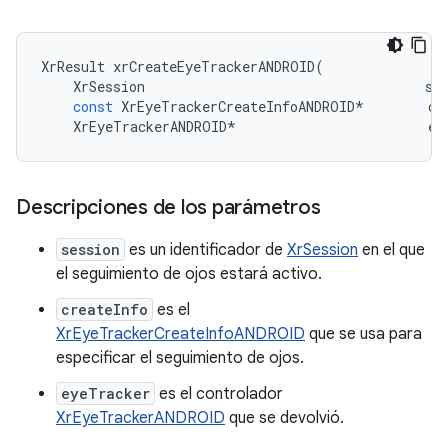
XrResult
xrCreateEyeTrackerANDROID
(
XrSession
se
const
XrEyeTrackerCreateInfoANDROID
*
cr
XrEyeTrackerANDROID
*
ey
Descripciones de los parámetros
session
es un identificador de
XrSession
en el que
el seguimiento de ojos estará activo.
createInfo
es el
XrEyeTrackerCreateInfoANDROID
que se usa para
especificar el seguimiento de ojos.
eyeTracker
es el controlador
XrEyeTrackerANDROID
que se devolvió.