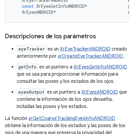
XrEyeTrackerANDROID
ey
const
XrEyesGetInfoANDROID
*
ge
XrEyesANDROID
*
ey
Descripciones de los parámetros
eyeTracker
es un
XrEyeTrackerANDROID
creado
anteriormente por
xrCreateEyeTrackerANDROID
.
getInfo
es un puntero a
XrEyesGetInfoANDROID
que se usa para proporcionar información para
consultar las poses y los estados de los ojos.
eyesOutput
es un puntero a
XrEyesANDROID
que
contiene la información de los ojos devuelta,
incluidas las poses y los estados.
La función
xrGetCoarseTrackingEyesInfoANDROID
obtiene la información de los estados y las poses de los
ojos de una manera que preserva la privacidad del