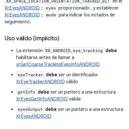
XR_SPACE_LOCATION_ORIENTATION_TRACKED_BIT
en el
XrEyesANDROID
::
eyes
proporcionado , y establecer
XrEyesANDROID
::
mode
para indicar los estados de
seguimiento.
Uso válido (implícito)
La extensión
XR_ANDROID_eye_tracking
debe
habilitarse antes de llamar a
xrGetCoarseTrackingEyesInfoANDROID
eyeTracker
debe
ser un identificador
XrEyeTrackerANDROID
válido
getInfo
debe
ser un puntero a una estructura
XrEyesGetInfoANDROID
válida
eyesOutput
debe
ser un puntero a una estructura
XrEyesANDROID