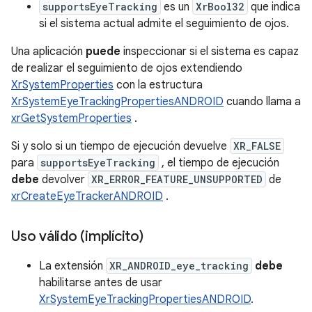
supportsEyeTracking
es un
XrBool32
que indica
si el sistema actual admite el seguimiento de ojos.
Una aplicación
puede
inspeccionar si el sistema es capaz
de realizar el seguimiento de ojos extendiendo
XrSystemProperties
con la estructura
XrSystemEyeTrackingPropertiesANDROID
cuando llama a
xrGetSystemProperties
.
Si y solo si un tiempo de ejecución devuelve
XR_FALSE
para
supportsEyeTracking
, el tiempo de ejecución
debe
devolver
XR_ERROR_FEATURE_UNSUPPORTED
de
xrCreateEyeTrackerANDROID
.
Uso válido (implícito)
La extensión
XR_ANDROID_eye_tracking
debe
habilitarse antes de usar
XrSystemEyeTrackingPropertiesANDROID
.