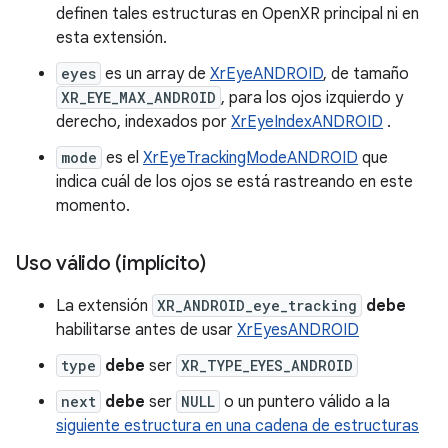
definen tales estructuras en OpenXR principal ni en
esta extensión.
eyes
es un array de
XrEyeANDROID
, de tamaño
XR_EYE_MAX_ANDROID
, para los ojos izquierdo y
derecho, indexados por
XrEyeIndexANDROID
.
mode
es el
XrEyeTrackingModeANDROID
que
indica cuál de los ojos se está rastreando en este
momento.
Uso válido (implícito)
La extensión
XR_ANDROID_eye_tracking
debe
habilitarse antes de usar
XrEyesANDROID
type
debe
ser
XR_TYPE_EYES_ANDROID
next
debe
ser
NULL
o un puntero válido a la
siguiente estructura en una cadena de estructuras