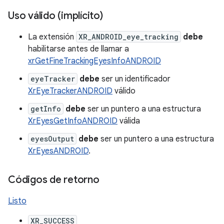
Uso válido (implícito)
La extensión
XR_ANDROID_eye_tracking
debe
habilitarse antes de llamar a
xrGetFineTrackingEyesInfoANDROID
eyeTracker
debe
ser un identificador
XrEyeTrackerANDROID
válido
getInfo
debe
ser un puntero a una estructura
XrEyesGetInfoANDROID
válida
eyesOutput
debe
ser un puntero a una estructura
XrEyesANDROID
.
Códigos de retorno
Listo
XR_SUCCESS