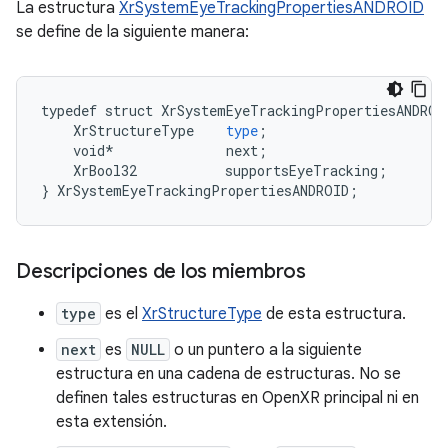
La estructura
XrSystemEyeTrackingPropertiesANDROID
se define de la siguiente manera:
typedef
struct
XrSystemEyeTrackingPropertiesANDROI
XrStructureType
type
;
void
*
next
;
XrBool32
supportsEyeTracking
;
}
XrSystemEyeTrackingPropertiesANDROID
;
Descripciones de los miembros
type
es el
XrStructureType
de esta estructura.
next
es
NULL
o un puntero a la siguiente
estructura en una cadena de estructuras. No se
definen tales estructuras en OpenXR principal ni en
esta extensión.