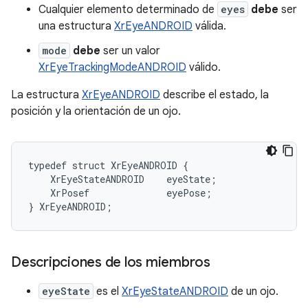
Cualquier elemento determinado de
eyes
debe
ser
una estructura
XrEyeANDROID
válida.
mode
debe
ser un valor
XrEyeTrackingModeANDROID
válido.
La estructura
XrEyeANDROID
describe el estado, la
posición y la orientación de un ojo.
typedef
struct
XrEyeANDROID
{
XrEyeStateANDROID
eyeState
;
XrPosef
eyePose
;
}
XrEyeANDROID
;
Descripciones de los miembros
eyeState
es el
XrEyeStateANDROID
de un ojo.