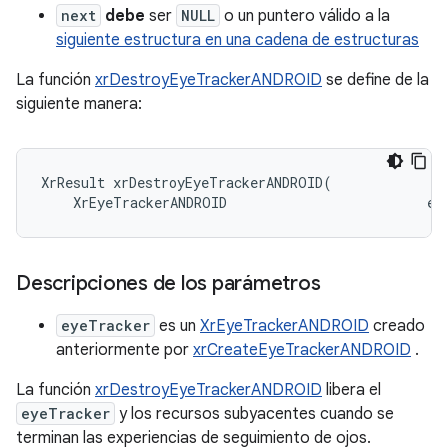
next
debe
ser
NULL
o un puntero válido a la
siguiente estructura en una cadena de estructuras
La función
xrDestroyEyeTrackerANDROID
se define de la
siguiente manera:
XrResult xrDestroyEyeTrackerANDROID(

Descripciones de los parámetros
eyeTracker
es un
XrEyeTrackerANDROID
creado
anteriormente por
xrCreateEyeTrackerANDROID
.
La función
xrDestroyEyeTrackerANDROID
libera el
eyeTracker
y los recursos subyacentes cuando se
terminan las experiencias de seguimiento de ojos.