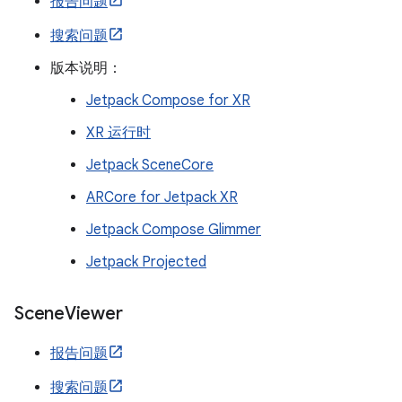
报告问题
搜索问题
版本说明：
Jetpack Compose for XR
XR 运行时
Jetpack SceneCore
ARCore for Jetpack XR
Jetpack Compose Glimmer
Jetpack Projected
Scene
Viewer
报告问题
搜索问题