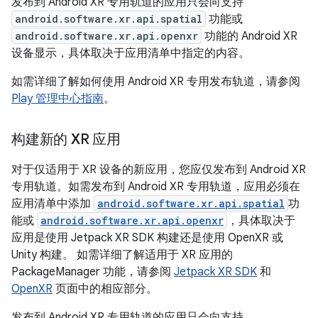
发布到 Android XR 专用轨道的应用只会向支持
android.software.xr.api.spatial
功能或
android.software.xr.api.openxr
功能的 Android XR
设备显示，具体取决于应用清单中指定的内容。
如需详细了解如何使用 Android XR 专用发布轨道，请参阅
Play 管理中心指南
。
构建新的 XR 应用
对于仅适用于 XR 设备的新应用，您应仅发布到 Android XR
专用轨道。如需发布到 Android XR 专用轨道，应用必须在
应用清单中添加
android.software.xr.api.spatial
功
能或
android.software.xr.api.openxr
，具体取决于
应用是使用 Jetpack XR SDK 构建还是使用 OpenXR 或
Unity 构建。 如需详细了解适用于 XR 应用的
PackageManager 功能，请参阅
Jetpack XR SDK
和
OpenXR
页面中的相应部分。
发布到 Android XR 专用轨道的应用只会向支持