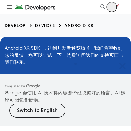
DEVELOP
DEVICES
ANDROID XR
Android XR SDK 已
达到开发者预览版 4
，我们希望收到
您的反馈！您可以尝试一下，然后访问我们的
支持页面
与
我们联系。
Google 会使用 AI 技术将内容翻译成您偏好的语言。AI 翻
译可能包含错误。