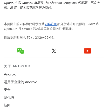
OpenXR™ 和 OpenXR 徽标是 The Khronos Group Inc. 的商标，已在中
国、欧盟、日本和英国注册为商标。
本页面上的内容和代码示例受
内容许可
部分所述许可的限制。Java 和
OpenJDK 是 Oracle 和/或其关联公司的注册商标。
最后更新时间 (UTC)：2026-05-19。
关于 ANDROID
Android
适用于企业的 Android
安全
源代码
新闻