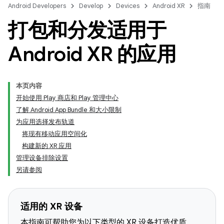
Android Developers
Develop
Devices
Android XR
指南
打包和分发适用于
Android XR 的应用
本页内容
开始使用 Play 商店和 Play 管理中心
了解 Android App Bundle 和大小限制
为应用选择发布轨道
将现有移动应用空间化
构建新的 XR 应用
管理设备排除设置
另请参阅
适用的 XR 设备
本指南可帮助您为以下类型的 XR 设备打造优质