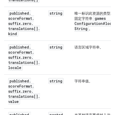
published
.
string
唯一标识此资源的类型。
score
Format
.
games
固定字符串
suffix
.
zero
.
Configuration#loca
translations[]
.
String
。
kind
published
.
string
语言区域字符串。
score
Format
.
suffix
.
zero
.
translations[]
.
locale
published
.
string
字符串值。
score
Format
.
suffix
.
zero
.
translations[]
.
value
published
.
nested