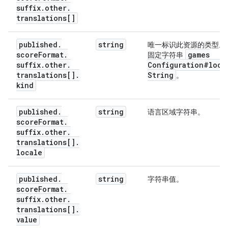
suffix
.
other
.
translations[]
published
.
string
唯一标识此资源的类型。
score
Format
.
games
固定字符串
suffix
.
other
.
Configuration#loca
translations[]
.
String
。
kind
published
.
string
语言区域字符串。
score
Format
.
suffix
.
other
.
translations[]
.
locale
published
.
string
字符串值。
score
Format
.
suffix
.
other
.
translations[]
.
value