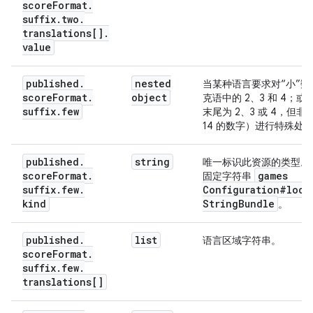
score
Format
.
suffix
.
two
.
translations[]
.
value
published
.
nested
当某种语言要求对“小”数
score
Format
.
object
克语中的 2、3 和 4；
suffix
.
few
末尾为 2、3 或 4，但非 1
14 的数字）进行特殊处
published
.
string
唯一标识此资源的类型。
score
Format
.
games
固定字符串
suffix
.
few
.
Configuration#loca
kind
String
Bundle
。
published
.
list
语言区域字符串。
score
Format
.
suffix
.
few
.
translations[]