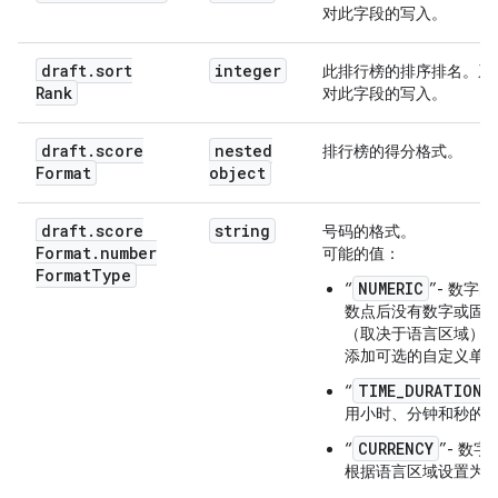
对此字段的写入。
      "translations": [

        {

          "kind": "gamesConfiguration#localizedStr
draft
.
sort
integer
此排行榜的排序排名。系
          "locale": 
string
,

Rank
对此字段的写入。
          "value": 
string
        }

      ]

draft
.
score
nested
排行榜的得分格式。
    },

Format
object
    "iconUrl": 
string
,

    "sortRank": 
integer
,

draft
.
score
string
号码的格式。
    "scoreFormat": {

Format
.
number
可能的值：
      "numberFormatType": 
string
,

Format
Type
      "suffix": {

NUMERIC
“
”- 数字
        "zero": {

数点后没有数字或固
          "kind": "gamesConfiguration#localizedStr
（取决于语言区域）
          "translations": [

添加可选的自定义单
            {

TIME_DURATION
“
              "kind": "gamesConfiguration#localize
用小时、分钟和秒的
              "locale": 
string
,

              "value": 
string
CURRENCY
“
”- 数
            }

根据语言区域设置为
          ]
