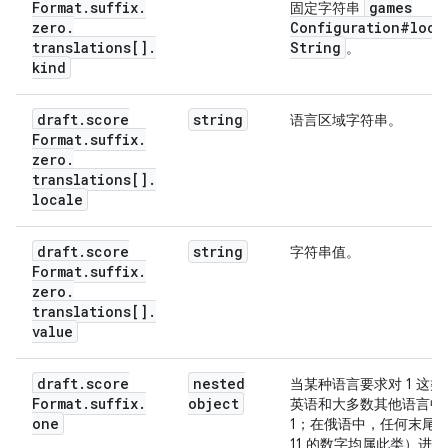
Format
.
suffix
.
games
固定字符串
          "translations": [

zero
.
Configuration#loca
            {

translations[]
.
String
。
              "kind": "gamesConfiguration#localize
kind
              "locale": 
string
,

              "value": 
string
            }

draft
.
score
string
语言区域字符串。
          ]

Format
.
suffix
.
        },

zero
.
        "many": {

translations[]
.
          "kind": "gamesConfiguration#localizedStr
locale
          "translations": [

            {

draft
.
score
string
字符串值。
              "kind": "gamesConfiguration#localize
Format
.
suffix
.
              "locale": 
string
,

zero
.
              "value": 
string
translations[]
.
            }

value
          ]

        },

        "other": {

draft
.
score
nested
当某种语言要求对 1 这
          "kind": "gamesConfiguration#localizedStr
Format
.
suffix
.
object
英语和大多数其他语言中
          "translations": [

one
1；在俄语中，任何末尾为 
            {

11 的数字均属此类）进