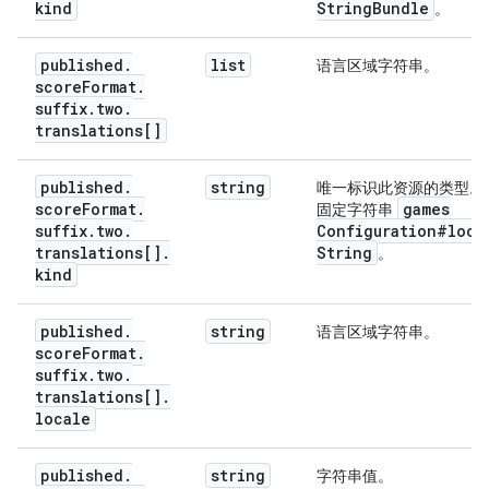
kind
String
Bundle
。
published
.
list
语言区域字符串。
score
Format
.
suffix
.
two
.
translations[]
published
.
string
唯一标识此资源的类型。
score
Format
.
games
固定字符串
suffix
.
two
.
Configuration#loca
translations[]
.
String
。
kind
published
.
string
语言区域字符串。
score
Format
.
suffix
.
two
.
translations[]
.
locale
published
.
string
字符串值。