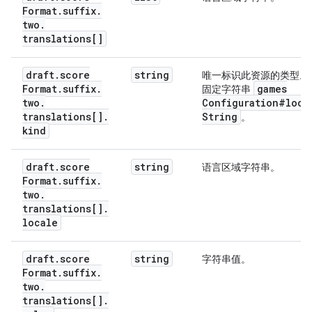
Format
.
suffix
.
two
.
translations[]
draft
.
score
string
唯一标识此资源的类型。
Format
.
suffix
.
games
固定字符串
two
.
Configuration#loca
translations[]
.
String
。
kind
draft
.
score
string
语言区域字符串。
Format
.
suffix
.
two
.
translations[]
.
locale
draft
.
score
string
字符串值。
Format
.
suffix
.
two
.
translations[]
.