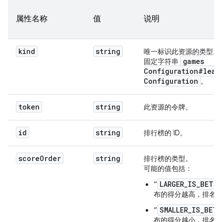
          "translations": [

属性名称
            {

值
说明
              "kind": "gamesConfiguration#localize
              "locale": 
string
,

              "value": 
string
kind
string
唯一标识此资源的类型。
            }

games
固定字符串
          ]

Configuration#lead
        },

Configuration
。
        "one": {

          "kind": "gamesConfiguration#localizedStr
token
string
此资源的令牌。
          "translations": [

            {

              "kind": "gamesConfiguration#localize
id
string
排行榜的 ID。
              "locale": 
string
,

              "value": 
string
            }

score
Order
string
排行榜的类型。
          ]

可能的值包括：
        },

LARGER_IS_BETT
“
        "two": {

布的得分越高，排名
          "kind": "gamesConfiguration#localizedStr
          "translations": [

SMALLER_IS_BET
“
            {

布的得分越小，排名