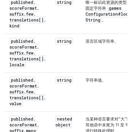
published
.
string
唯一标识此资源的类型。
score
Format
.
games
固定字符串
suffix
.
few
.
Configuration#loca
translations[]
.
String
。
kind
published
.
string
语言区域字符串。
score
Format
.
suffix
.
few
.
translations[]
.
locale
published
.
string
字符串值。
score
Format
.
suffix
.
few
.
translations[]
.
value
published
.
nested
当某种语言要求对“大”数
score
Format
.
object
耳他语中末尾为 11 至 9
suffix
.
many
进行特殊处理时。