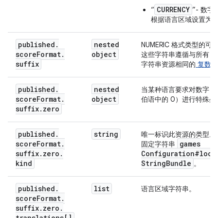
CURRENCY
“
”- 数
根据语言区域设置为
published
.
nested
NUMERIC 格式类型的可
score
Format
.
object
这些字符串遵循与所有 And
suffix
字符串资源相同的
复数规
published
.
nested
当某种语言要求对数字 0
score
Format
.
object
伯语中的 0）进行特殊处
suffix
.
zero
published
.
string
唯一标识此资源的类型。
score
Format
.
games
固定字符串
suffix
.
zero
.
Configuration#loca
kind
String
Bundle
。
published
.
list
语言区域字符串。
score
Format
.
suffix
.
zero
.
translations[]