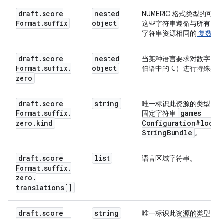
        },

        "one": {

draft
.
score
nested
NUMERIC 格式类型的可
          "kind": "gamesConfiguration#localizedStr
Format
.
suffix
object
这些字符串遵循与所有 And
          "translations": [

字符串资源相同的
复数规
            {

              "kind": "gamesConfiguration#localize
draft
.
score
nested
当某种语言要求对数字 0
              "locale": 
string
,

Format
.
suffix
.
object
伯语中的 0）进行特殊处
              "value": 
string
zero
            }

          ]

        },

draft
.
score
string
唯一标识此资源的类型。
        "two": {

Format
.
suffix
.
games
固定字符串
          "kind": "gamesConfiguration#localizedStr
zero
.
kind
Configuration#loca
          "translations": [

String
Bundle
。
            {

              "kind": "gamesConfiguration#localize
draft
.
score
list
语言区域字符串。
              "locale": 
string
,

Format
.
suffix
.
              "value": 
string
zero
.
            }

translations[]
          ]

        },

        "few": {

draft
.
score
string
唯一标识此资源的类型。
          "kind": "gamesConfiguration#localizedStr