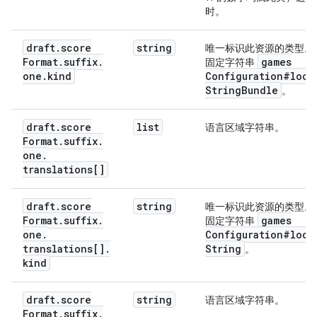
              "kind": "gamesConfiguration#localize
时。
              "locale": 
string
,

              "value": 
string
draft
.
score
string
唯一标识此资源的类型。
            }

Format
.
suffix
.
games
固定字符串
          ]

one
.
kind
Configuration#loca
        }

String
Bundle
。
      },

      "numDecimalPlaces": 
integer
,

      "currencyCode": 
string
draft
.
score
list
语言区域字符串。
    }

Format
.
suffix
.
  }

one
.
}
translations[]
draft
.
score
string
唯一标识此资源的类型。
Format
.
suffix
.
games
固定字符串
one
.
Configuration#loca
translations[]
.
String
。
kind
draft
.
score
string
语言区域字符串。
Format
.
suffix
.