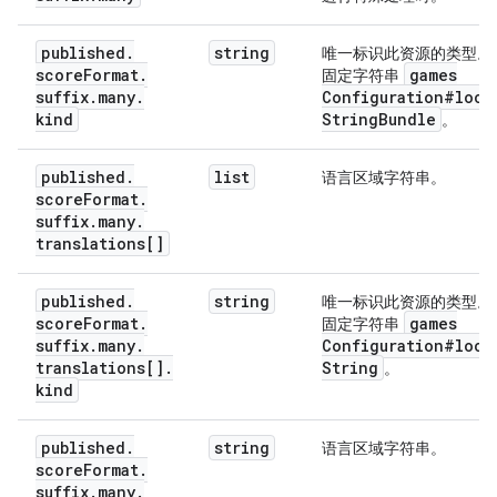
published
.
string
唯一标识此资源的类型。
score
Format
.
games
固定字符串
suffix
.
many
.
Configuration#loca
kind
String
Bundle
。
published
.
list
语言区域字符串。
score
Format
.
suffix
.
many
.
translations[]
published
.
string
唯一标识此资源的类型。
score
Format
.
games
固定字符串
suffix
.
many
.
Configuration#loca
translations[]
.
String
。
kind
published
.
string
语言区域字符串。
score
Format
.
suffix
.
many
.