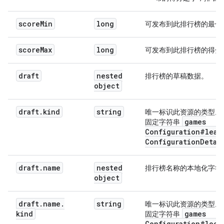
              "kind": "gamesConfiguration#localize
              "locale": 
string
,

score
Min
long
可发布到此排行榜的最低
              "value": 
string
            }

          ]

score
Max
long
可发布到此排行榜的得分
        },

        "few": {

          "kind": "gamesConfiguration#localizedStr
draft
nested
排行榜的草稿数据。
          "translations": [

object
            {

              "kind": "gamesConfiguration#localize
draft
.
kind
string
唯一标识此资源的类型。
              "locale": 
string
,

games
固定字符串
              "value": 
string
Configuration#lead
            }

Configuration
Detai
          ]

        },

        "many": {

draft
.
name
nested
排行榜名称的本地化字符
          "kind": "gamesConfiguration#localizedStr
object
          "translations": [

            {

draft
.
name
.
string
唯一标识此资源的类型。
              "kind": "gamesConfiguration#localize
kind
games
固定字符串
              "locale": 
string
,

Configuration#loca