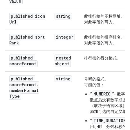
value
published
.
icon
string
此排行榜的图标网址。系
Url
对此字段的写入。
published
.
sort
integer
此排行榜的排序排名。系
Rank
对此字段的写入。
published
.
nested
排行榜的得分格式。
score
Format
object
published
.
string
号码的格式。
score
Format
.
可能的值：
number
Format
NUMERIC
“
”- 数字
Type
数点后没有数字或固
（取决于语言区域）
添加可选的自定义单
TIME_DURATION
“
用小时、分钟和秒的