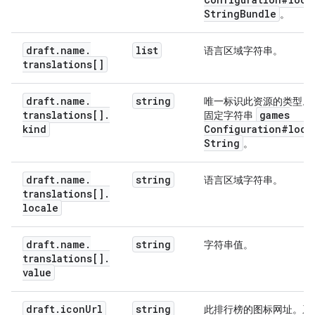
              "value": 
string
String
Bundle
。
            }

          ]

        },

draft
.
name
.
list
语言区域字符串。
        "other": {

translations[]
          "kind": "gamesConfiguration#localizedStr
          "translations": [

            {

draft
.
name
.
string
唯一标识此资源的类型。
              "kind": "gamesConfiguration#localize
translations[]
.
games
固定字符串
              "locale": 
string
,

kind
Configuration#loca
              "value": 
string
String
。
            }

          ]

draft
.
name
.
string
语言区域字符串。
        }

translations[]
.
      },

locale
      "numDecimalPlaces": 
integer
,

      "currencyCode": 
string
    }

draft
.
name
.
string
字符串值。
  },

translations[]
.
  "published": {

value
    "kind": "gamesConfiguration#leaderboardConfigu
    "name": {

draft
.
icon
Url
string
此排行榜的图标网址。系
      "kind": "gamesConfiguration#localizedStringB