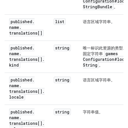
Configuration#loca
String
Bundle
。
published
.
list
语言区域字符串。
name
.
translations[]
published
.
string
唯一标识此资源的类型。
name
.
games
固定字符串
translations[]
.
Configuration#loca
kind
String
。
published
.
string
语言区域字符串。
name
.
translations[]
.
locale
published
.
string
字符串值。
name
.
translations[]
.