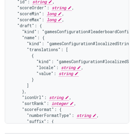
  "id": 
string
,

  "scoreOrder": 
string
,

  "scoreMin": 
long
,

  "scoreMax": 
long
,

  "draft": {

    "kind": "gamesConfiguration#leaderboardConfigu
    "name": {

      "kind": "gamesConfiguration#localizedStringB
      "translations": [

        {

          "kind": "gamesConfiguration#localizedStr
          "locale": 
string
,

          "value": 
string
        }

      ]

    },

    "iconUrl": 
string
,

    "sortRank": 
integer
,

    "scoreFormat": {

      "numberFormatType": 
string
,

      "suffix": {

        "zero": {

          "kind": "gamesConfiguration#localizedStr