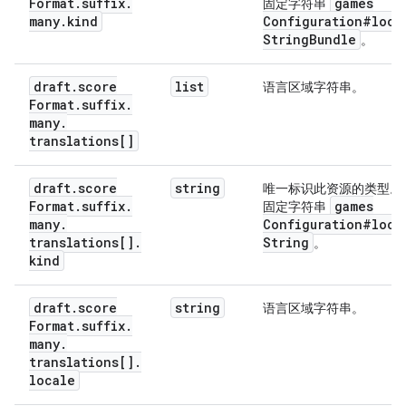
Format
.
suffix
.
games
固定字符串
many
.
kind
Configuration#loca
String
Bundle
。
draft
.
score
list
语言区域字符串。
Format
.
suffix
.
many
.
translations[]
draft
.
score
string
唯一标识此资源的类型。
Format
.
suffix
.
games
固定字符串
many
.
Configuration#loca
translations[]
.
String
。
kind
draft
.
score
string
语言区域字符串。
Format
.
suffix
.
many
.
translations[]
.
locale