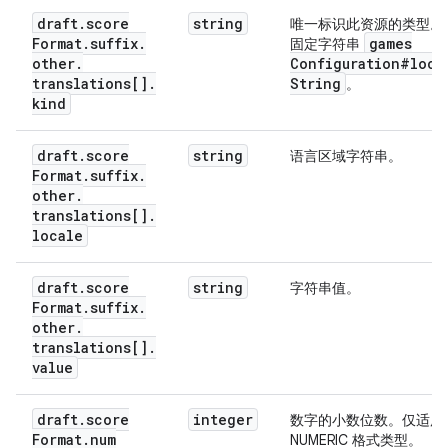
draft
.
score
string
唯一标识此资源的类型。
Format
.
suffix
.
games
固定字符串
other
.
Configuration#loca
translations[]
.
String
。
kind
draft
.
score
string
语言区域字符串。
Format
.
suffix
.
other
.
translations[]
.
locale
draft
.
score
string
字符串值。
Format
.
suffix
.
other
.
translations[]
.
value
draft
.
score
integer
数字的小数位数。仅适用
Format
.
num
NUMERIC 格式类型。