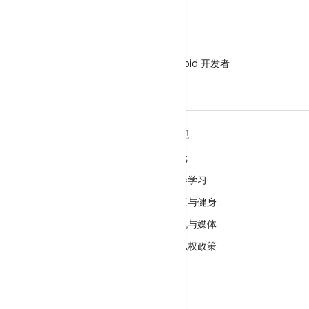
微信
在微信中关注 Android 开发者
关于 ANDROID
发现
Android
游戏
适用于企业的 Android
机器学习
安全
健康与健身
源代码
相机与媒体
新闻
隐私权政策
博客
5G
播客