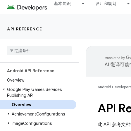
基本知识
设计和规划
API REFERENCE
AI 翻译可
Android API Reference
Overview
Android Developer
Google Play Games Services
Publishing API
API R
Overview
Achievement
Configurations
Image
Configurations
此 API 参