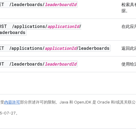
GET
/
leaderboards
/
leaderboard
Id
检索具
据。
OST
/
applications
/
application
Id
/
在此应
aderboards
GET
/
applications
/
application
Id
/
leaderboards
返回此
PUT
/
leaderboards
/
leaderboard
Id
使用给
例受
内容许可
部分所述许可的限制。Java 和 OpenJDK 是 Oracle 和/或其
5-07-27。