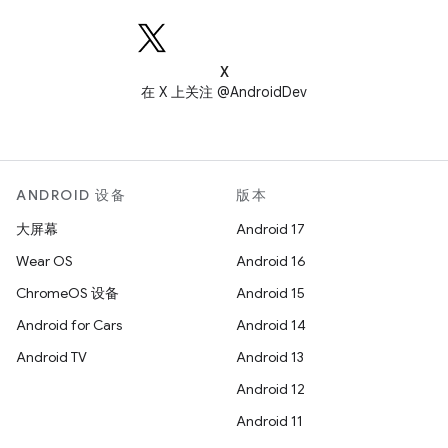
X
在 X 上关注 @AndroidDev
ANDROID 设备
版本
大屏幕
Android 17
Wear OS
Android 16
ChromeOS 设备
Android 15
Android for Cars
Android 14
Android TV
Android 13
Android 12
Android 11