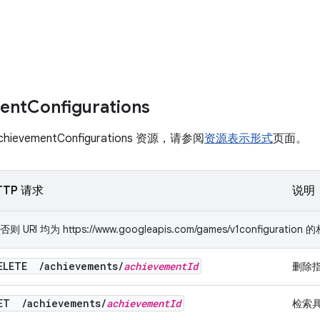
ent
Configurations
evementConfigurations 资源，请参阅
资源表示形式
页面。
TTP 请求
说明
RI 均为 https://www.googleapis.com/games/v1configuration
ELETE
/
achievements
/
achievement
Id
删除指
GET
/
achievements
/
achievement
Id
检索具