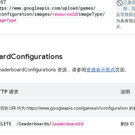
OST
已废
tps:
/
/
www
.
googleapis
.
com
/
upload
/
games
/
除，因
configuration
/
images
/
resource
Id
/
image
Type
/
会导致错
age
Type
为具有指定
片。
ard
Configurations
erboardConfigurations 资源，请参阅
资源表示形式
页面。
TTP 请求
说明
RI 均为 https://www.googleapis.com/games/v1configuration
ELETE
/
leaderboards
/
leaderboard
Id
删除 I