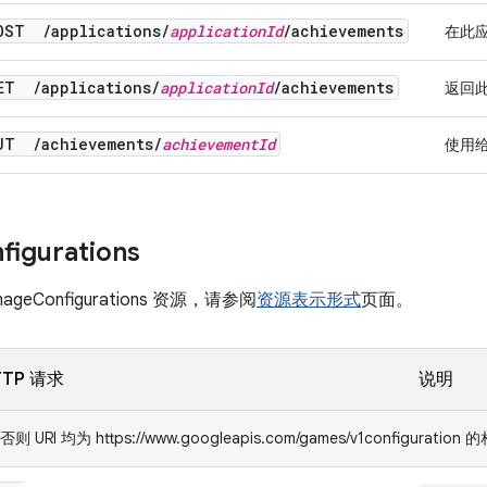
OST
/
applications
/
application
Id
/
achievements
在此
GET
/
applications
/
application
Id
/
achievements
返回
PUT
/
achievements
/
achievement
Id
使用给
figurations
geConfigurations 资源，请参阅
资源表示形式
页面。
TTP 请求
说明
RI 均为 https://www.googleapis.com/games/v1configuration