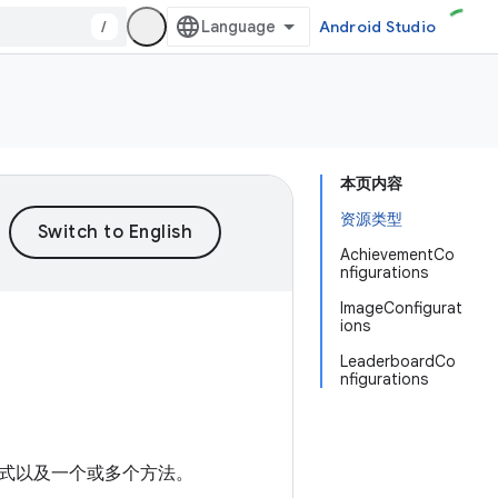
/
Android Studio
本页内容
资源类型
AchievementCo
nfigurations
ImageConfigurat
ions
LeaderboardCo
nfigurations
形式以及一个或多个方法。