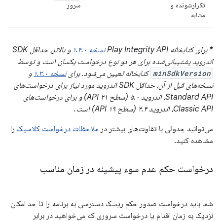
تکرارشونده و
سرور
مشابه
*
برای کتابخانه Play Integrity API
نسخه ۱.۴.۰
و بالاتر، حداقل SDK
اندروید پشتیبانی‌شده برای هر دو نوع درخواست یکسان است و توسط
minSdkVersion
کتابخانه تعیین می‌شود. برای
نسخه ۱.۳.۰
و
نسخه‌های قبل از آن، حداقل SDK اندروید مورد نیاز برای درخواست‌های
Standard API، اندروید ۵.۰ (سطح API ۲۱) و برای درخواست‌های
Classic API، اندروید ۴.۴ (سطح API ۱۹) است.
می‌توانید جدولی با تفاوت‌های بیشتر در
ملاحظات درخواست کلاسیک
را
مشاهده کنید.
درخواست حکم عدم سوء پیشینه در زمان مناسب
شما باید درخواست صدور حکم ریسک دسترسی به برنامه را تا حد امکان
نزدیک به زمان اقدام یا درخواست سروری که می‌خواهید در برابر