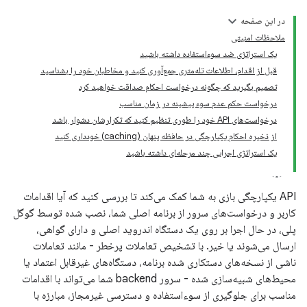
در این صفحه
ملاحظات امنیتی
یک استراتژی ضد سوءاستفاده داشته باشید
قبل از اقدام، اطلاعات تله‌متری جمع‌آوری کنید و مخاطبان خود را بشناسید
تصمیم بگیرید که چگونه درخواست احکام صداقت خواهید کرد
درخواست حکم عدم سوء پیشینه در زمان مناسب
درخواست‌های API خود را طوری تنظیم کنید که تکرارشان دشوار باشد
از ذخیره احکام یکپارچگی در حافظه پنهان (caching) خودداری کنید
یک استراتژی اجرایی چند مرحله‌ای داشته باشید
com.go
API یکپارچگی بازی به شما کمک می‌کند تا بررسی کنید که آیا اقدامات
کاربر و درخواست‌های سرور از برنامه اصلی شما، نصب شده توسط گوگل
پلی، در حال اجرا بر روی یک دستگاه اندروید اصلی و دارای گواهی،
ارسال می‌شوند یا خیر. با تشخیص تعاملات پرخطر - مانند تعاملات
ناشی از نسخه‌های دستکاری شده برنامه، دستگاه‌های غیرقابل اعتماد یا
محیط‌های شبیه‌سازی شده - سرور backend شما می‌تواند با اقدامات
مناسب برای جلوگیری از سوءاستفاده و دسترسی غیرمجاز، مبارزه با