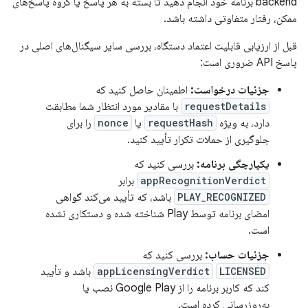
backend برنامه خود انجام دهید تا بسته به هر پاسخ یا گروه پاسخ‌های
ممکن، رفتار متفاوتی داشته باشد.
قبل از ارزیابی قابلیت اعتماد دستگاه، بررسی سایر سیگنال‌های اصلی در
پاسخ API ضروری است:
جزئیات درخواست:
اطمینان حاصل کنید که
requestDetails
با مقادیر مورد انتظار شما مطابقت
دارد، به ویژه
requestHash
یا
nonce
را برای
جلوگیری از حملات تکرار تأیید کنید.
یکپارچگی برنامه:
بررسی کنید که
appRecognitionVerdict
برابر
PLAY_RECOGNIZED
باشد، که تأیید می‌کند گواهی
امضای برنامه توسط Play شناخته شده و دستکاری نشده
است.
جزئیات حساب:
بررسی کنید که
LICENSED
appLicensingVerdict
باشد و تأیید
کند که کاربر برنامه را از Google Play نصب یا
به‌روزرسانی کرده است.