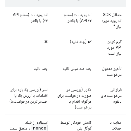
حداقل SDK
اندروید ۶.۰ (سطح
اندروید ۶.۰ (سطح API
اندروید مورد
API ۲۳) یا بالاتر
۲۳) یا بالاتر
نیاز
*
گرم کردن
✔️ (چند ثانیه)
❌
API مورد
نیاز است
تأخیر معمول
چند صد میلی ثانیه
چند ثانیه
درخواست
فراوانی
مکرر (بررسی در
نادر (بررسی یک‌باره برای
درخواست‌های
صورت درخواست برای
اقدامات با ارزش بالا یا
بالقوه
هرگونه اقدام یا
حساس‌ترین درخواست‌ها)
درخواست)
مقابله با
کاهش خودکار توسط
استفاده از فیلد
nonce
حملات
گوگل پلی
با منطق سمت