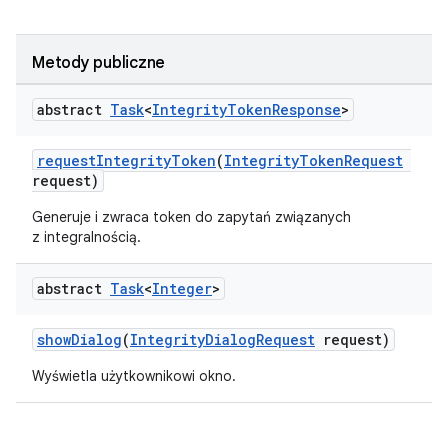
Metody publiczne
abstract
Task
<
Integrity
Token
Response
>
y.model
requestIntegrityToken
(
IntegrityTokenRequest
request)
Generuje i zwraca token do zapytań związanych
z integralnością.
abstract
Task
<
Integer
>
showDialog
(
IntegrityDialogRequest
request)
Wyświetla użytkownikowi okno.