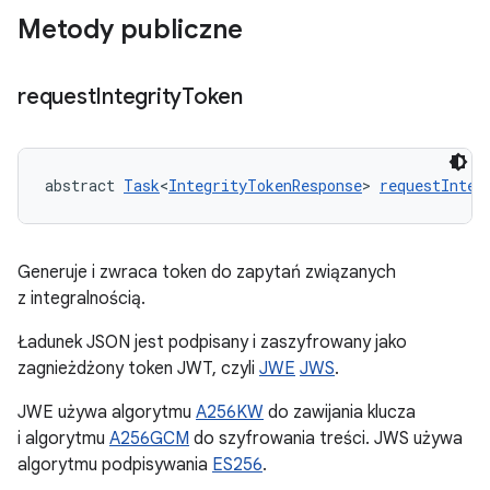
Metody publiczne
request
Integrity
Token
abstract 
Task
<
IntegrityTokenResponse
> 
requestInteg
Generuje i zwraca token do zapytań związanych
z integralnością.
Ładunek JSON jest podpisany i zaszyfrowany jako
zagnieżdżony token JWT, czyli
JWE
JWS
.
JWE używa algorytmu
A256KW
do zawijania klucza
i algorytmu
A256GCM
do szyfrowania treści. JWS używa
algorytmu podpisywania
ES256
.