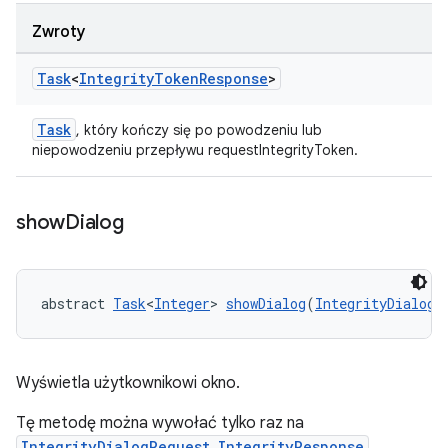
Zwroty
Task
<
Integrity
Token
Response
>
Task
, który kończy się po powodzeniu lub
niepowodzeniu przepływu requestIntegrityToken.
show
Dialog
abstract 
Task
<
Integer
> 
showDialog
(
IntegrityDialogR
Wyświetla użytkownikowi okno.
Tę metodę można wywołać tylko raz na
IntegrityDialogRequest.IntegrityResponse
.