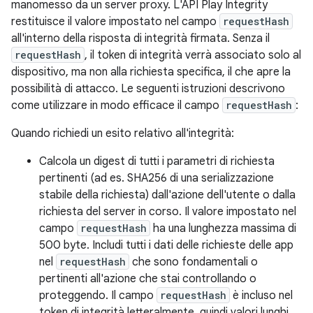
manomesso da un server proxy. L'API Play Integrity
restituisce il valore impostato nel campo
requestHash
all'interno della risposta di integrità firmata. Senza il
requestHash
, il token di integrità verrà associato solo al
dispositivo, ma non alla richiesta specifica, il che apre la
possibilità di attacco. Le seguenti istruzioni descrivono
come utilizzare in modo efficace il campo
requestHash
:
Quando richiedi un esito relativo all'integrità:
Calcola un digest di tutti i parametri di richiesta
pertinenti (ad es. SHA256 di una serializzazione
stabile della richiesta) dall'azione dell'utente o dalla
richiesta del server in corso. Il valore impostato nel
campo
requestHash
ha una lunghezza massima di
500 byte. Includi tutti i dati delle richieste delle app
nel
requestHash
che sono fondamentali o
pertinenti all'azione che stai controllando o
proteggendo. Il campo
requestHash
è incluso nel
token di integrità letteralmente, quindi valori lunghi