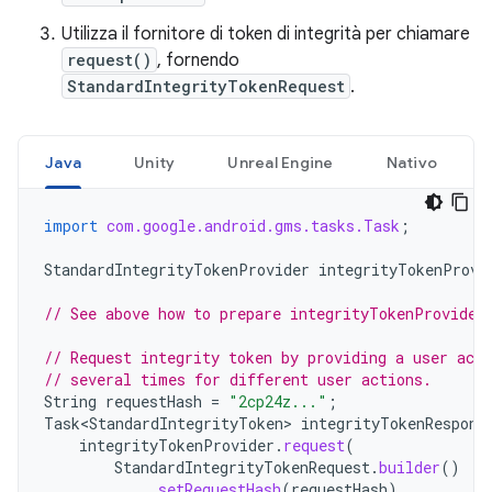
Utilizza il fornitore di token di integrità per chiamare
request()
, fornendo
StandardIntegrityTokenRequest
.
Java
Unity
Unreal Engine
Nativo
import
com.google.android.gms.tasks.Task
;
StandardIntegrityTokenProvider
integrityTokenProvi
// See above how to prepare integrityTokenProvider
// Request integrity token by providing a user acti
// several times for different user actions.
String
requestHash
=
"2cp24z..."
;
Task<StandardIntegrityToken>
integrityTokenRespons
integrityTokenProvider
.
request
(
StandardIntegrityTokenRequest
.
builder
()
.
setRequestHash
(
requestHash
)