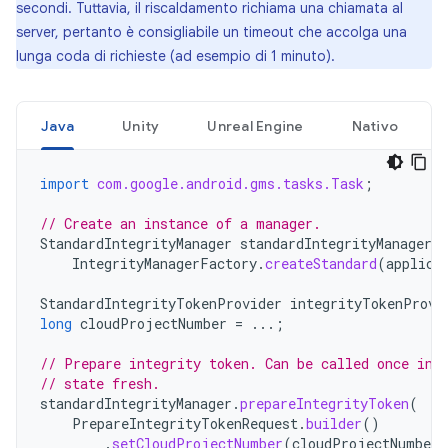
secondi. Tuttavia, il riscaldamento richiama una chiamata al
server, pertanto è consigliabile un timeout che accolga una
lunga coda di richieste (ad esempio di 1 minuto).
Java
Unity
Unreal Engine
Nativo
import
com.google.android.gms.tasks.Task
;
// Create an instance of a manager.
StandardIntegrityManager
standardIntegrityManager
=
IntegrityManagerFactory
.
createStandard
(
applica
StandardIntegrityTokenProvider
integrityTokenProvi
long
cloudProjectNumber
=
...;
// Prepare integrity token. Can be called once in 
// state fresh.
standardIntegrityManager
.
prepareIntegrityToken
(
PrepareIntegrityTokenRequest
.
builder
()
.
setCloudProjectNumber
(
cloudProjectNumber
)