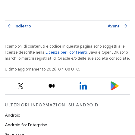
Indietro
Avanti
arrow_back
arrow_forward
I campioni di contenuti e codice in questa pagina sono soggetti alle
licenze descritte nella
Licenza per i contenuti
. Java e OpenJDK sono
marchi o marchi registrati di Oracle e/o delle sue società consociate.
Ultimo aggiornamento 2026-07-08 UTC.
ULTERIORI INFORMAZIONI SU ANDROID
Android
Android for Enterprise
Sicurezza