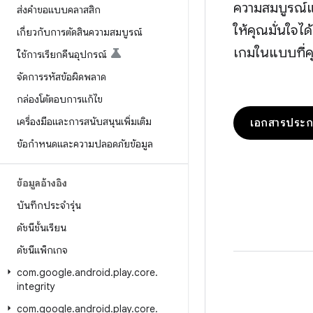
ความสมบูรณ์แ
ส่งคำขอแบบคลาสสิก
ให้คุณมั่นใจไ
เกี่ยวกับการตัดสินความสมบูรณ์
เกมในแบบที่ค
ใช้การเรียกคืนอุปกรณ์
จัดการรหัสข้อผิดพลาด
กล่องโต้ตอบการแก้ไข
เครื่องมือและการสนับสนุนเพิ่มเติม
เอกสารประก
ข้อกำหนดและความปลอดภัยข้อมูล
ข้อมูลอ้างอิง
บันทึกประจำรุ่น
ดัชนีชั้นเรียน
ดัชนีแพ็กเกจ
com
.
google
.
android
.
play
.
core
.
integrity
com
.
google
.
android
.
play
.
core
.