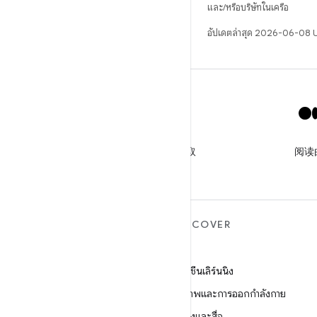
และ/หรือบริษัทในเครือ
อัปเดตล่าสุด 2026-06-08
X
关注 @GooglePlayBiz，获取
阅读
相关资讯和支持
ANDROID เพิ่มเติม
DISCOVER
Android
เกม
Android สำหรับองค์กร
แมชชีนเลิร์นนิง
ความปลอดภัย
สุขภาพและการออกกำลังกาย
ซอร์ส
กล้องและสื่อ