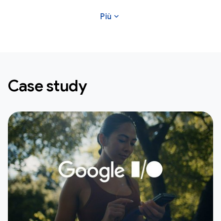
expand_more
Più
Case study