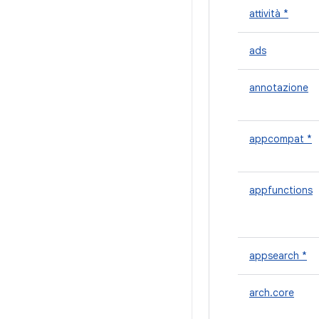
attività *
ads
annotazione
appcompat *
appfunctions
appsearch *
arch.core