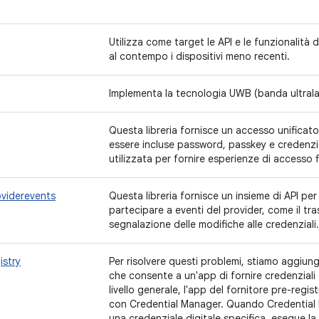
Utilizza come target le API e le funzionalità
al contempo i dispositivi meno recenti.
Implementa la tecnologia UWB (banda ultralar
Questa libreria fornisce un accesso unificato
essere incluse password, passkey e credenzia
utilizzata per fornire esperienze di accesso f
oviderevents
Questa libreria fornisce un insieme di API per
partecipare a eventi del provider, come il tra
segnalazione delle modifiche alle credenziali.
istry
Per risolvere questi problemi, stiamo aggiu
che consente a un'app di fornire credenziali d
livello generale, l'app del fornitore pre-regist
con Credential Manager. Quando Credential M
una credenziale digitale specifica, esegue la