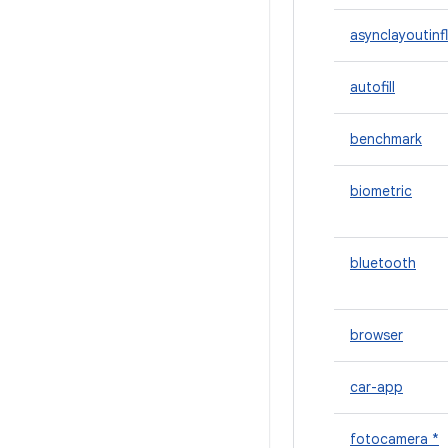
asynclayoutinf
autofill
benchmark
biometric
bluetooth
browser
car-app
fotocamera *