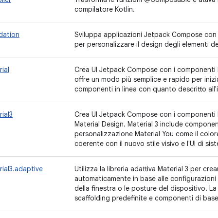
compilatore Kotlin.
dation
Sviluppa applicazioni Jetpack Compose con i 
per personalizzare il design degli elementi de
ial
Crea UI Jetpack Compose con i componenti M
offre un modo più semplice e rapido per inizi
componenti in linea con quanto descritto all'
ial3
Crea UI Jetpack Compose con i componenti Ma
Material Design. Material 3 include component
personalizzazione Material You come il color
coerente con il nuovo stile visivo e l'UI di si
ial3.adaptive
Utilizza la libreria adattiva Material 3 per cre
automaticamente in base alle configurazioni d
della finestra o le posture del dispositivo. La
scaffolding predefinite e componenti di bas