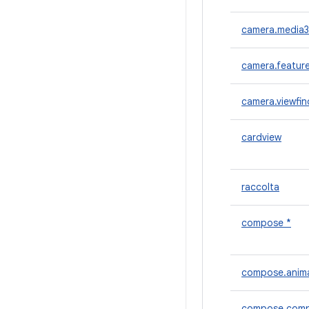
camera.media3
camera.featur
camera.viewfin
cardview
raccolta
compose *
compose.anim
compose.comp