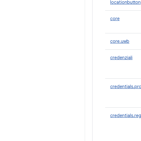
locationbutton
core
core.uwb
credenziali
credentials.pr
credentials.reg