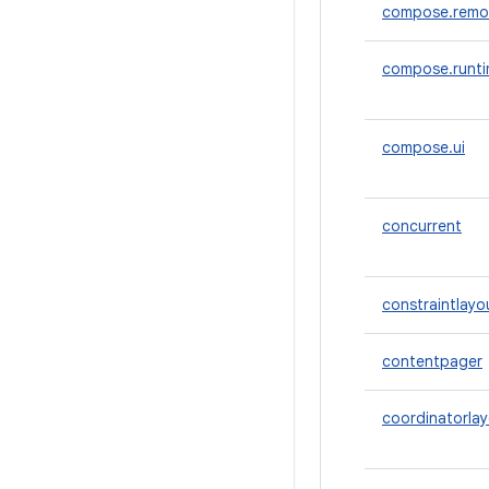
compose.remo
compose.runt
compose.ui
concurrent
constraintlayo
contentpager
coordinatorla