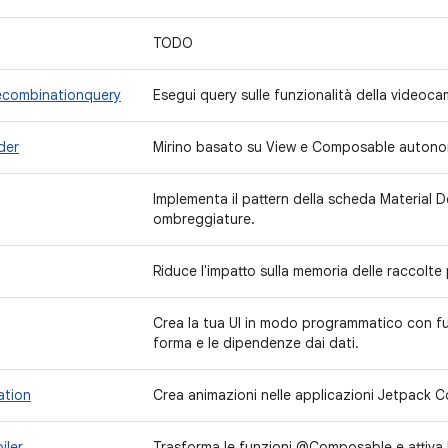
TODO
ecombinationquery
Esegui query sulle funzionalità della videoca
der
Mirino basato su View e Composable autono
Implementa il pattern della scheda Material 
ombreggiature.
Riduce l'impatto sulla memoria delle raccolte 
Crea la tua UI in modo programmatico con fu
forma e le dipendenze dai dati.
ation
Crea animazioni nelle applicazioni Jetpack C
iler
Trasforma le funzioni @Composable e attiva l