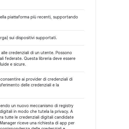
 della piattaforma più recenti, supportando
ga) sui dispositivi supportati.
 alle credenziali di un utente. Possono
li federate. Questa libreria deve essere
luide e sicure.
 consentire ai provider di credenziali di
sferimento delle credenziali e la
ngendo un nuovo meccanismo di registry
igitali in modo che tutela la privacy. A
ra tutte le credenziali digitali candidate
anager riceve una richiesta di app per
 corrispondenza delle credenziali e