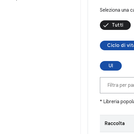
Seleziona una c
Tutti
Ciclo di vit
UI
* Libreria popol
Raccolta