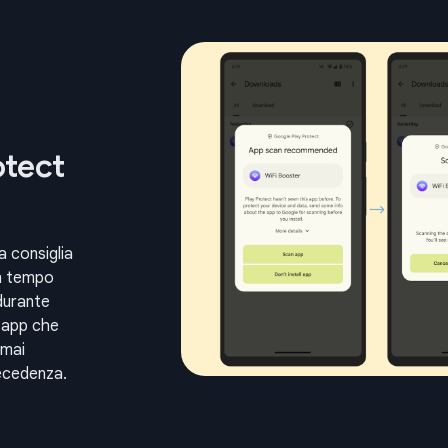
otect
a consiglia
in tempo
 durante
i app che
 mai
recedenza.