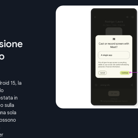
sione
o
roid 15, la
lo
stata in
o sulla
una sola
 possono
a
er