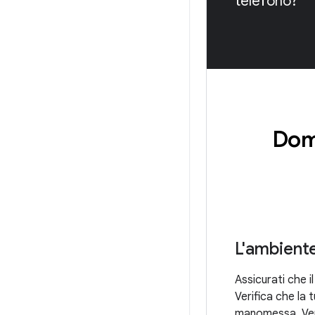
telefono?
Doma
L'ambiente
Assicurati che i
Verifica che la 
manomessa. Verif