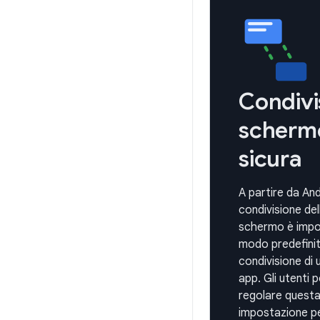
Condivi
scherm
sicura
A partire da And
condivisione del
schermo è impo
modo predefinit
condivisione di 
app. Gli utenti
regolare quest
impostazione p