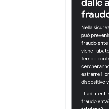
dalle a
fraud
Nella sicure
può preveni
fraudolente 
viene rubato
tempo contr
cercheranno 
estrarre i lo
dispositivo
I tuoi utenti 
fraudolenta?