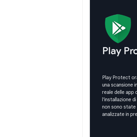
Play Pr
Play Protect or
una scansione 
reale delle app
l'installazione d
non sono state
analizzate in p