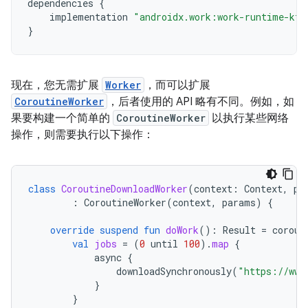
dependencies
{
implementation
"androidx.work:work-runtime-ktx
}
现在，您无需扩展
Worker
，而可以扩展
CoroutineWorker
，后者使用的 API 略有不同。例如，如
果要构建一个简单的
CoroutineWorker
以执行某些网络
操作，则需要执行以下操作：
class
CoroutineDownloadWorker
(
context
:
Context
,
pa
:
CoroutineWorker
(
context
,
params
)
{
override
suspend
fun
doWork
():
Result
=
corout
val
jobs
=
(
0
until
100
).
map
{
async
{
downloadSynchronously
(
"https://www
}
}