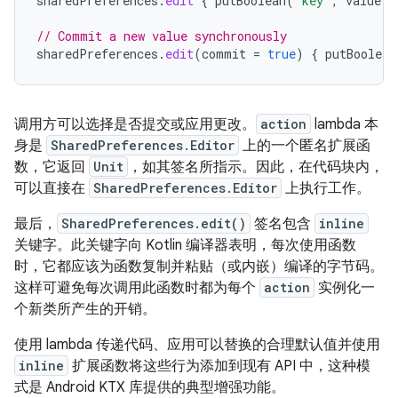
sharedPreferences
.
edit
{
putBoolean
(
"key"
,
value
)
// Commit a new value synchronously
sharedPreferences
.
edit
(
commit
=
true
)
{
putBoolean
调用方可以选择是否提交或应用更改。
action
lambda 本
身是
SharedPreferences.Editor
上的一个匿名扩展函
数，它返回
Unit
，如其签名所指示。因此，在代码块内，
可以直接在
SharedPreferences.Editor
上执行工作。
最后，
SharedPreferences.edit()
签名包含
inline
关键字。此关键字向 Kotlin 编译器表明，每次使用函数
时，它都应该为函数复制并粘贴（或内嵌）编译的字节码。
这样可避免每次调用此函数时都为每个
action
实例化一
个新类所产生的开销。
使用 lambda 传递代码、应用可以替换的合理默认值并使用
inline
扩展函数将这些行为添加到现有 API 中，这种模
式是 Android KTX 库提供的典型增强功能。