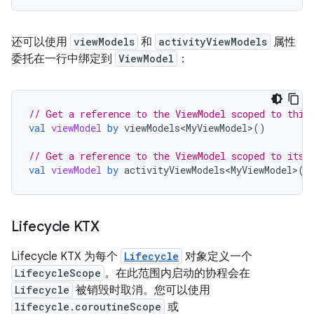
还可以使用
viewModels
和
activityViewModels
属性
委托在一行中绑定到
ViewModel
：
// Get a reference to the ViewModel scoped to this
val
viewModel
by
viewModels<MyViewModel>
()
// Get a reference to the ViewModel scoped to its 
val
viewModel
by
activityViewModels<MyViewModel>
()
Lifecycle KTX
Lifecycle KTX 为每个
Lifecycle
对象定义一个
LifecycleScope
。在此范围内启动的协程会在
Lifecycle
被销毁时取消。您可以使用
lifecycle.coroutineScope
或