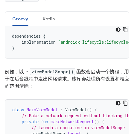
Groovy
Kotlin
dependencies 
{
    implementation 
"androidx.lifecycle:lifecycle-v
}
例如，以下
viewModelScope()
函数会启动一个协程，用
于在后台线程中发出网络请求。该库会处理所有设置和相应
的范围清除：
class
MainViewModel
:
ViewModel
()
{
// Make a network request without blocking the
private
fun
makeNetworkRequest
()
{
// launch a coroutine in viewModelScope
viewModelScope
.
launch
{