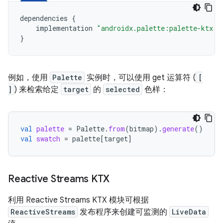
dependencies
{
implementation
"androidx.palette:palette-ktx:1
}
例如，使用
Palette
实例时，可以使用 get 运算符 (
[
]
) 来检索给定
target
的
selected
色样：
val
palette
=
Palette
.
from
(
bitmap
).
generate
()
val
swatch
=
palette
[
target
]
Reactive Streams KTX
利用 Reactive Streams KTX 模块可根据
ReactiveStreams
发布程序来创建可监测的
LiveData