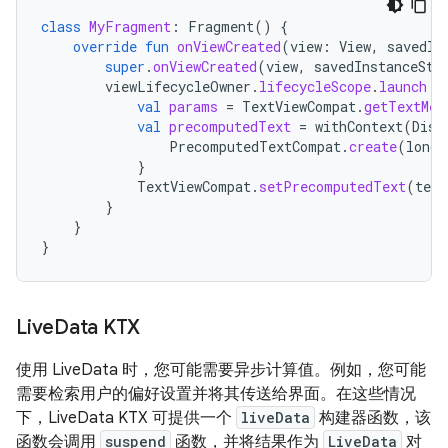
class
MyFragment
:
Fragment
()
{
override
fun
onViewCreated
(
view
:
View
,
savedIn
super
.
onViewCreated
(
view
,
savedInstanceSta
viewLifecycleOwner
.
lifecycleScope
.
launch
{
val
params
=
TextViewCompat
.
getTextMet
val
precomputedText
=
withContext
(
Disp
PrecomputedTextCompat
.
create
(
longT
}
TextViewCompat
.
setPrecomputedText
(
text
}
}
}
Live
Data KTX
使用 LiveData 时，您可能需要异步计算值。例如，您可能
需要检索用户的偏好设置并将其传送给界面。在这些情况
下，LiveData KTX 可提供一个
liveData
构建器函数，该
函数会调用
suspend
函数，并将结果作为
LiveData
对