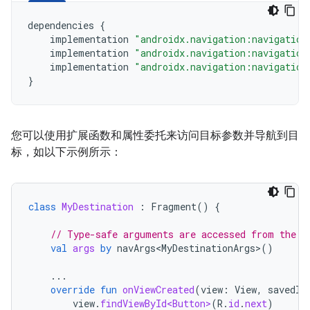
dependencies 
{
    implementation 
"androidx.navigation:navigation
    implementation 
"androidx.navigation:navigation
    implementation 
"androidx.navigation:navigation
}
您可以使用扩展函数和属性委托来访问目标参数并导航到目
标，如以下示例所示：
class
MyDestination
:
Fragment
()
{
// Type-safe arguments are accessed from the b
val
args
by
navArgs<MyDestinationArgs>
()
...
override
fun
onViewCreated
(
view
:
View
,
savedIn
view
.
findViewById<Button>
(
R
.
id
.
next
)