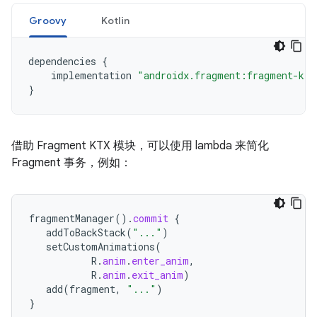
Groovy
Kotlin
dependencies
{
implementation
"androidx.fragment:fragment-ktx
}
借助 Fragment KTX 模块，可以使用 lambda 来简化
Fragment 事务，例如：
fragmentManager
().
commit
{
addToBackStack
(
"..."
)
setCustomAnimations
(
R
.
anim
.
enter_anim
,
R
.
anim
.
exit_anim
)
add
(
fragment
,
"..."
)
}