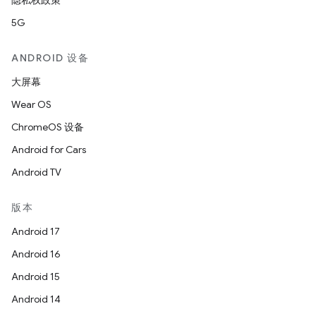
隐私权政策
5G
ANDROID 设备
大屏幕
Wear OS
ChromeOS 设备
Android for Cars
Android TV
版本
Android 17
Android 16
Android 15
Android 14