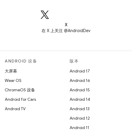
X
在 X 上关注 @AndroidDev
ANDROID 设备
版本
大屏幕
Android 17
Wear OS
Android 16
ChromeOS 设备
Android 15
Android for Cars
Android 14
Android TV
Android 13
Android 12
Android 11