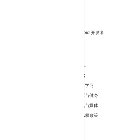
微信
在微信中关注 Android 开发者
关于 ANDROID
发现
Android
游戏
适用于企业的 Android
机器学习
安全
健康与健身
源代码
相机与媒体
新闻
隐私权政策
博客
5G
播客