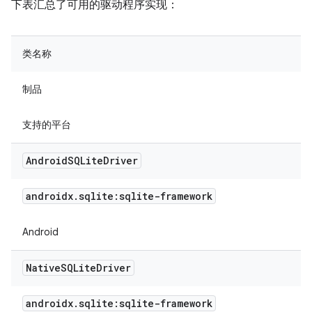
下表汇总了可用的驱动程序实现：
类名称
制品
支持的平台
Android
SQLite
Driver
androidx
.
sqlite:sqlite-framework
Android
Native
SQLite
Driver
androidx
.
sqlite:sqlite-framework