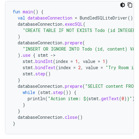
fun
main
()
{
val
databaseConnection
=
BundledSQLiteDriver
().
o
databaseConnection
.
execSQL
(
"CREATE TABLE IF NOT EXISTS Todo (id INTEGER 
)
databaseConnection
.
prepare
(
"INSERT OR IGNORE INTO Todo (id, content) VAL
).
use
{
stmt
-
stmt
.
bindInt
(
index
=
1
,
value
=
1
)
stmt
.
bindText
(
index
=
2
,
value
=
"Try Room in 
stmt
.
step
()
}
databaseConnection
.
prepare
(
"SELECT content FROM 
while
(
stmt
.
step
())
{
println
(
"Action item: 
${
stmt
.
getText
(
0
)
}
"
)
}
}
databaseConnection
.
close
()
}