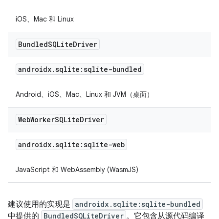
iOS、Mac 和 Linux
Bundled
SQLite
Driver
androidx
.
sqlite:sqlite-bundled
Android、iOS、Mac、Linux 和 JVM（桌面）
Web
Worker
SQLite
Driver
androidx
.
sqlite:sqlite-web
JavaScript 和 WebAssembly (WasmJS)
建议使用的实现是
androidx.sqlite:sqlite-bundled
中提供的
BundledSQLiteDriver
。它包含从源代码编译