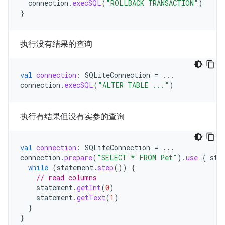
connection
.
execSQL
(
"ROLLBACK TRANSACTION"
)
}
执行没有结果的查询
val
connection
:
SQLiteConnection
=
...
connection
.
execSQL
(
"ALTER TABLE ..."
)
执行有结果但没有实参的查询
val
connection
:
SQLiteConnection
=
...
connection
.
prepare
(
"SELECT * FROM Pet"
).
use
{
sta
while
(
statement
.
step
())
{
// read columns
statement
.
getInt
(
0
)
statement
.
getText
(
1
)
}
}