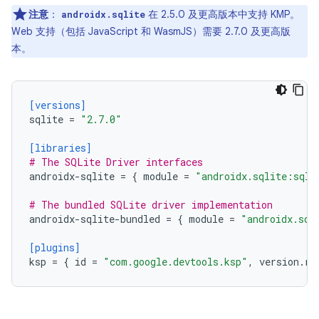
注意
：
在 2.5.0 及更高版本中支持 KMP。
androidx.sqlite
Web 支持（包括 JavaScript 和 WasmJS）需要 2.7.0 及更高版
本。
[versions]
sqlite
=
"2.7.0"
[libraries]
# The SQLite Driver interfaces
androidx-sqlite
=
{
module
=
"androidx.sqlite:sqli
# The bundled SQLite driver implementation
androidx-sqlite-bundled
=
{
module
=
"androidx.sql
[plugins]
ksp
=
{
id
=
"com.google.devtools.ksp"
,
version
.
re