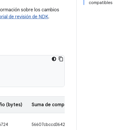
compatibles
nformación sobre los cambios
orial de revisión de NDK
.
o (bytes)
Suma de comprobación de SHA1
6724
56607cbccd3642d4a1991f6bb3114a00f884f426