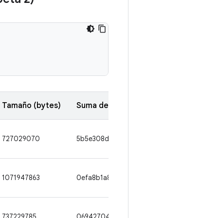
Tamaño (bytes)
Suma de comprobación de SHA1
727029070
5b5e308db4cfd7a51f5524f464dedec2068
1071947863
0efa8b1a835abba43bc4dfa2a000d81efe7e
737229785
069427047d18cc6e44369cd7b8e711bfc2c7