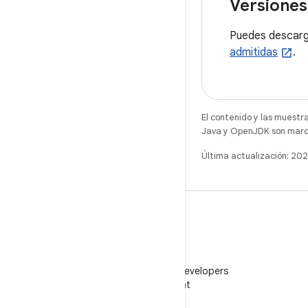
Versiones
Puedes descarg
admitidas
.
El contenido y las muestr
Java y OpenJDK son marca
Última actualización: 2
WeChat
Sigue a Android Developers
en WeChat