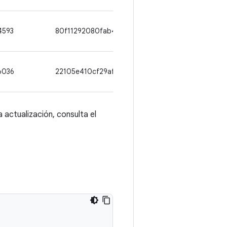
4593
80f11292080fab4e869799f1d23caa88dcf3c709
6036
22105e410cf29afcf163760cc95522b9fb981121
 actualización, consulta el