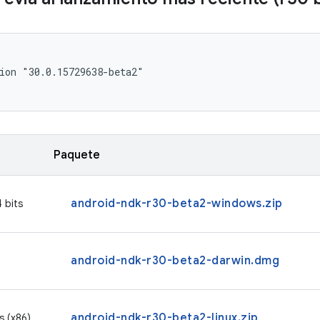
ion "30.0.15729638-beta2"

Paquete
android-ndk-r30-beta2-windows.zip
 bits
android-ndk-r30-beta2-darwin.dmg
android-ndk-r30-beta2-linux.zip
s (x86)