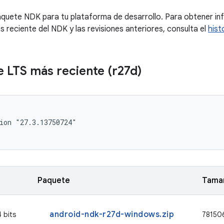
aquete NDK para tu plataforma de desarrollo. Para obtener i
s reciente del NDK y las revisiones anteriores, consulta el
hist
e LTS más reciente (r27d)
ion "27.3.13750724"

Paquete
Tamañ
android-ndk-r27d-windows.zip
 bits
78150