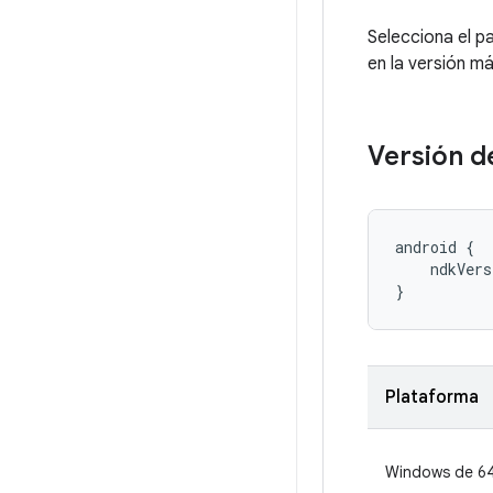
Selecciona el p
en la versión má
Versión d
android {

    ndkVers
}
Plataforma
Windows de 64