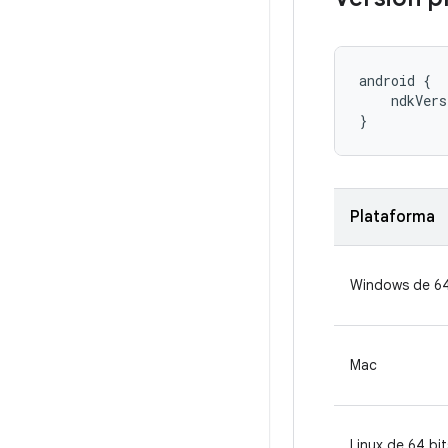
android {

    ndkVers
}
Plataforma
Windows de 64
Mac
Linux de 64 bit