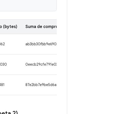
 (bytes)
Suma de comprobación de SHA1
862
ab3bb30fbb9e6903666d60c55d11e78b04e07472
4030
0eecb29cfe791e039740e2a8bcf0af02b7132bd8
481
87e2bb7e9be5d6a1c6cdf5ec40dd4e0c6d07c30b
beta 2)