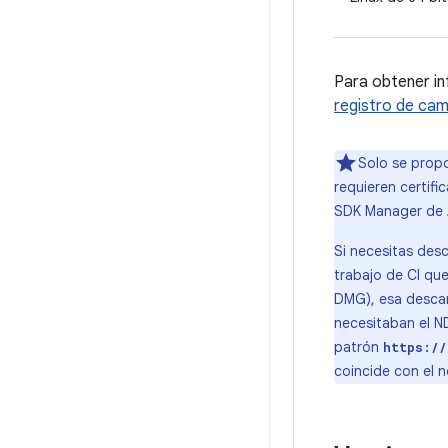
Para obtener in
registro de ca
Solo se prop
requieren certific
SDK Manager de A
Si necesitas desc
trabajo de CI qu
DMG), esa descar
necesitaban el ND
patrón
https://
coincide con el 