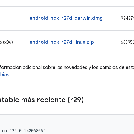
android-ndk-r27d-darwin.dmg
92437
android-ndk-r27d-linux.zip
s (x86)
66395
formación adicional sobre las novedades y los cambios de esta
mbios
.
stable más reciente (r29)
ion "29.0.14206865"
