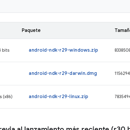
Paquete
Tamaño
android-ndk-r29-windows.zip
 bits
833850
android-ndk-r29-darwin.dmg
115629
android-ndk-r29-linux.zip
s (x86)
783549
revia al lanzamiento más reciente (r30 