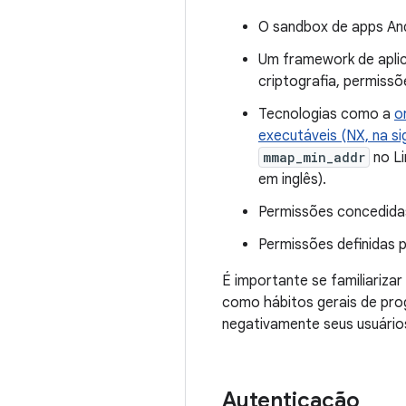
O sandbox de apps And
Um framework de apli
criptografia, permiss
Tecnologias como a
o
executáveis (NX, na sig
mmap_min_addr
no Li
em inglês).
Permissões concedidas
Permissões definidas p
É importante se familiariza
como hábitos gerais de pro
negativamente seus usuário
Autenticação