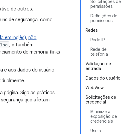
Solicitações de
permissões
tivo de outros.
Definições de
muns de segurança, como
permissões
Redes
a em inglês)
,
não
Rede IP
loc
, e também
Rede de
nciamento de memória (links
telefonia
Validação de
entrada
a e aos dados do usuário.
Dados do usuário
vidualmente.
WebView
 página. Siga as práticas
Solicitações de
e segurança que afetam
credencial
Minimize a
exposição de
credenciais
Use a