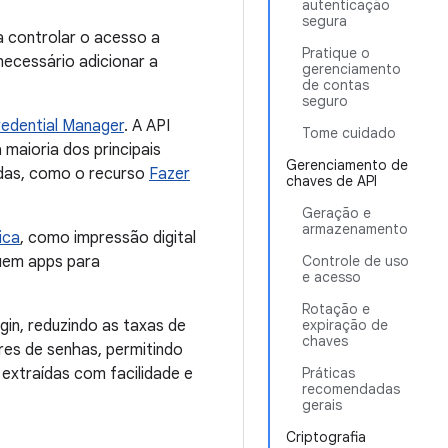
autenticação
segura
a controlar o acesso a
Pratique o
necessário adicionar a
gerenciamento
de contas
seguro
edential Manager
. A API
Tome cuidado
 maioria dos principais
Gerenciamento de
adas, como o recurso
Fazer
chaves de API
Geração e
armazenamento
ica
, como impressão digital
luem apps para
Controle de uso
e acesso
Rotação e
gin, reduzindo as taxas de
expiração de
chaves
res de senhas, permitindo
extraídas com facilidade e
Práticas
recomendadas
gerais
Criptografia