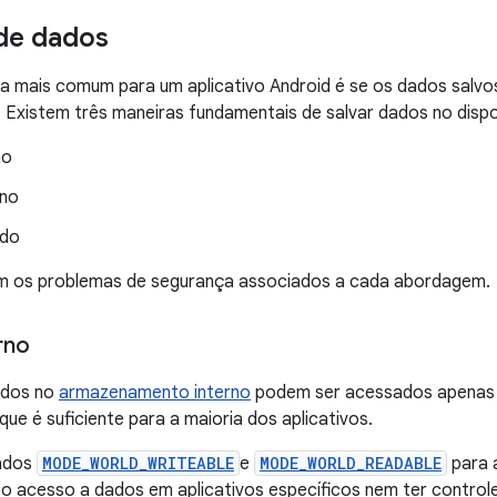
de dados
 mais comum para um aplicativo Android é se os dados salvos
Existem três maneiras fundamentais de salvar dados no dispo
no
no
údo
m os problemas de segurança associados a cada abordagem.
rno
iados no
armazenamento interno
podem ser acessados apenas p
ue é suficiente para a maioria dos aplicativos.
uados
MODE_WORLD_WRITEABLE
e
MODE_WORLD_READABLE
para 
ar o acesso a dados em aplicativos específicos nem ter contro