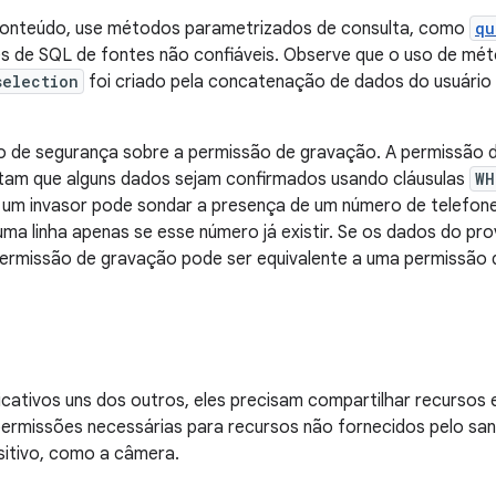
conteúdo, use métodos parametrizados de consulta, como
qu
ões de SQL de fontes não confiáveis. Observe que o uso de m
selection
foi criado pela concatenação de dados do usuário 
o de segurança sobre a permissão de gravação. A permissão 
litam que alguns dados sejam confirmados usando cláusulas
WH
, um invasor pode sondar a presença de um número de telefone
ma linha apenas se esse número já existir. Se os dados do pr
 permissão de gravação pode ser equivalente a uma permissão d
icativos uns dos outros, eles precisam compartilhar recursos 
 permissões necessárias para recursos não fornecidos pelo san
sitivo, como a câmera.