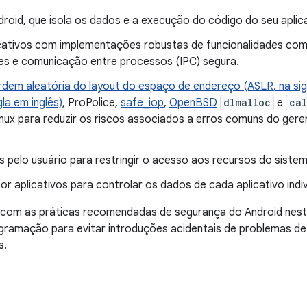
roid, que isola os dados e a execução do código do seu aplica
cativos com implementações robustas de funcionalidades co
ões e comunicação entre processos (IPC) segura.
rdem aleatória do layout do espaço de endereço (ASLR, na sigl
la em inglês)
, ProPolice,
safe_iop
,
OpenBSD
dlmalloc
e
cal
nux para reduzir os riscos associados a erros comuns do gere
 pelo usuário para restringir o acesso aos recursos do sistem
or aplicativos para controlar os dados de cada aplicativo indi
r com as práticas recomendadas de segurança do Android nesta
gramação para evitar introduções acidentais de problemas d
s.