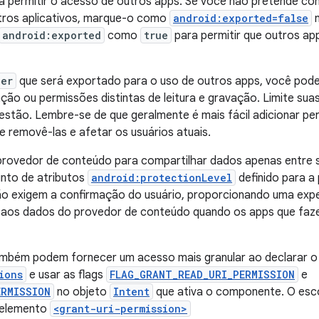
ra permitir o acesso de outros apps. Se você não pretende c
tros aplicativos, marque-o como
android:exported=false
n
android:exported
como
true
para permitir que outros a
der
que será exportado para o uso de outros apps, você pode
ação ou permissões distintas de leitura e gravação. Limite su
uestão. Lembre-se de que geralmente é mais fácil adicionar p
 removê-las e afetar os usuários atuais.
provedor de conteúdo para compartilhar dados apenas entre s
nto de atributos
android:protectionLevel
definido para 
o exigem a confirmação do usuário, proporcionando uma exper
 aos dados do provedor de conteúdo quando os apps que fa
mbém podem fornecer um acesso mais granular ao declarar o 
ions
e usar as flags
FLAG_GRANT_READ_URI_PERMISSION
e
ERMISSION
no objeto
Intent
que ativa o componente. O esc
o elemento
<grant-uri-permission>