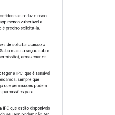
nfidenciais reduz o risco
 app menos vulnerável a
é preciso solicitá-la.
vez de solicitar acesso a
 Saiba mais na seção sobre
permissão), armazenar os
teger a IPC, que é sensível
mendamos, sempre que
, já que permissões podem
 permissões para
 IPC que estão disponíveis
C do seu app podem não ter