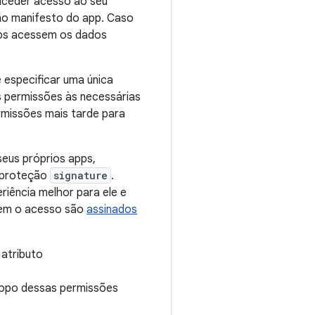
onceder acesso ao seu
o manifesto do app. Caso
pps acessem os dados
 especificar uma única
as permissões às necessárias
ermissões mais tarde para
eus próprios apps,
a proteção
signature
.
iência melhor para ele e
zem o acesso são
assinados
atributo
opo dessas permissões