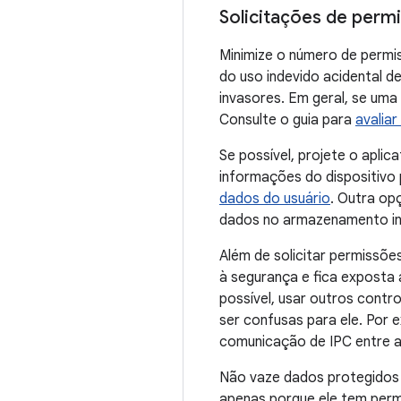
Solicitações de perm
Minimize o número de permis
do uso indevido acidental d
invasores. Em geral, se uma
Consulte o guia para
avalia
Se possível, projete o apli
informações do dispositivo p
dados do usuário
. Outra op
dados no armazenamento in
Além de solicitar permissõe
à segurança e fica exposta
possível, usar outros contr
ser confusas para ele. Por 
comunicação de IPC entre a
Não vaze dados protegidos 
apenas porque ele tem perm