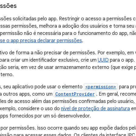
issões
sões solicitadas pelo app. Restringir o acesso a permissões co
essas permissões, melhora a adoção dos usuários e torna seu
 permissão não é necessária para o funcionamento do app, não 
r se o app precisa declarar permissões
.
cativo de forma a não precisar de permissões. Por exemplo, em 
ara criar um identificador exclusivo, crie um
UUID
para o app.
ção seria, em vez de usar armazenamento externo (que exige 
terno.
s, seu aplicativo pode usar o elemento
<permission>
para pro
 a outros apps, como um
ContentProvider
. Em geral, reco
oles de acesso além das permissões confirmadas pelo usuário
exemplo, considere o uso do
nível de proteção de assinatura
em
pps fornecidos por um só desenvolvedor.
por permissões. Isso ocorre quando seu app expõe dados pela
issão para acessar esses dados. Os clientes da interface IP