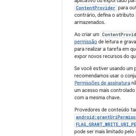
aplicativo ou exportado pa
ContentProvider
para ou
contrário, defina o atributo
armazenados.
Ao criar um
ContentProvi
permissão
de leitura e grav
para realizar a tarefa em q
expor novos recursos do que
Se você estiver usando um 
recomendamos usar o conju
Permissões de assinatura
nã
um acesso mais controlado
com a mesma chave.
Provedores de conteúdo ta
android:grantUriPermiss
FLAG_GRANT_WRITE_URI_P
pode ser mais limitado pel