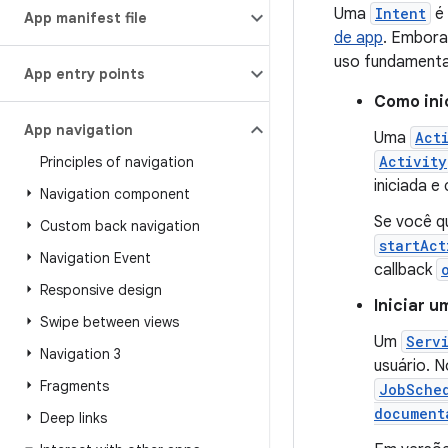
Uma
Intent
é 
App manifest file
de app
. Embora
uso fundamenta
App entry points
Como ini
App navigation
Uma
Act
Activity
Principles of navigation
iniciada e
Navigation component
Se você q
Custom back navigation
startAct
Navigation Event
callback
Responsive design
Iniciar u
Swipe between views
Um
Serv
Navigation 3
usuário. N
Fragments
JobSche
document
Deep links