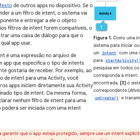
ifesto
de outros apps no dispositivo. Se o
der a um filtro de intent, o sistema vai
mponente e entregar a ele o objeto
rios filtros de intent forem compatíveis, o
trar uma caixa de diálogo para que o
Figura 1.
Como uma inte
 qual app usar.
sistema para iniciar ou
um
com uma d
Intent
tent é uma expressão no arquivo de
para
startActivity(
 app que especifica o tipo de intents
pesquisa em todos os 
te gostaria de receber. Por exemplo, ao
corresponda à intent
ro de intent para uma Activity, você
encontrada,
[3]
o siste
ros apps iniciem diretamente sua Activity
correspondente (
Ativi
nado tipo de intent. Da mesma forma,
e transm
onCreate()
larar nenhum filtro de intent para uma
só poderá ser iniciada com uma intent
a garantir que o app esteja protegido, sempre use um intent explícit