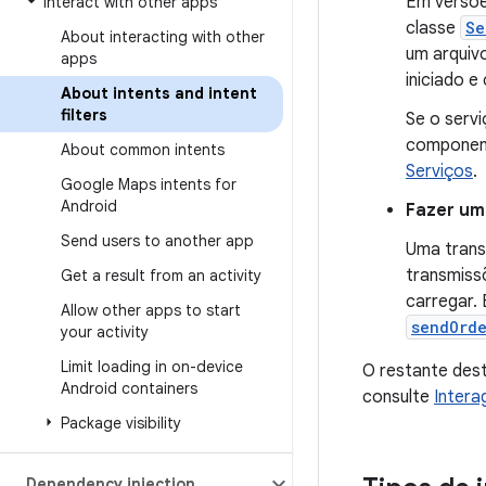
Em versões
Interact with other apps
classe
Se
About interacting with other
um arquiv
apps
iniciado 
About intents and intent
filters
Se o servi
componen
About common intents
Serviços
.
Google Maps intents for
Android
Fazer um
Send users to another app
Uma trans
transmiss
Get a result from an activity
carregar. 
Allow other apps to start
sendOrd
your activity
Limit loading in on-device
O restante dest
Android containers
consulte
Intera
Package visibility
Dependency injection