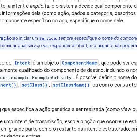
e, a intent é
implícita
, e o sistema decide qual componente 
s informações dela (como ação, dados e categoria, descritos 
 componente específico no app, especifique o nome dele.
vação
:ao iniciar um
,
sempre especifique o nome do compon
Service
terminar qual serviço vai responder à intent, e o usuário não poderá 
po do
Intent
é um objeto
ComponentName
, que pode ser e
talmente qualificado do componente de destino, incluindo o n
com.example.ExampleActivity
. É possível definir o nome
onent()
,
setClass()
,
setClassName()
ou com o construt
g que especifica a ação genérica a ser realizada (como
view
o
e uma intent de transmissão, essa é a ação que ocorreu e es
 em grande parte como o restante da intent é estruturado, pr
nos dados e extras.