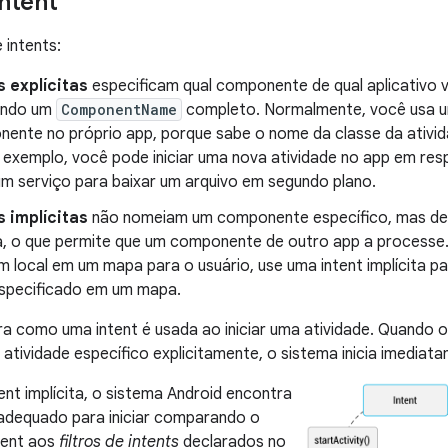
intent
 intents:
s explícitas
especificam qual componente de qual aplicativo va
ando um
ComponentName
completo. Normalmente, você usa uma 
ente no próprio app, porque sabe o nome da classe da ativid
or exemplo, você pode iniciar uma nova atividade no app em re
 um serviço para baixar um arquivo em segundo plano.
s implícitas
não nomeiam um componente específico, mas dec
, o que permite que um componente de outro app a processe. 
 local em um mapa para o usuário, use uma intent implícita p
especificado em um mapa.
ra como uma intent é usada ao iniciar uma atividade. Quando 
tividade específico explicitamente, o sistema inicia imedia
ent implícita, o sistema Android encontra
dequado para iniciar comparando o
tent aos
filtros de intents
declarados no