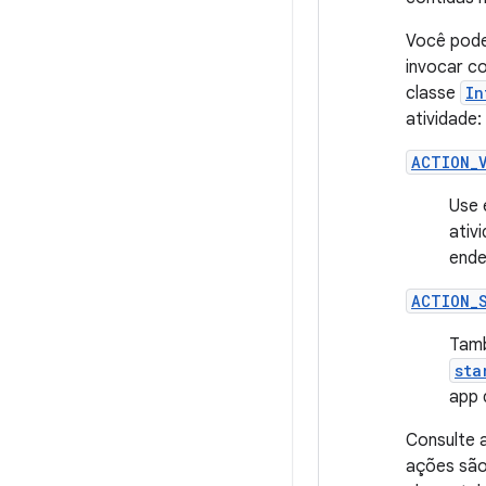
Você pode
invocar c
classe
In
atividade:
ACTION_
Use 
ativ
ende
ACTION_
Tamb
sta
app 
Consulte 
ações são