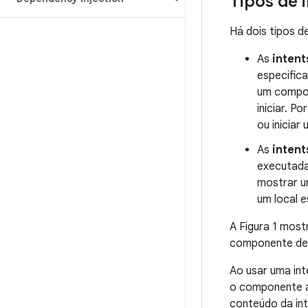
Tipos de 
Há dois tipos de
As
intent
especific
um compon
iniciar. P
ou iniciar
As
intent
executada
mostrar um
um local 
A Figura 1 most
componente de a
Ao usar uma int
o componente a
conteúdo da in