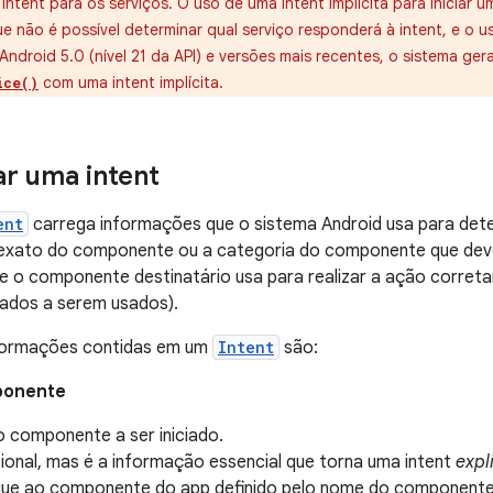
e intent para os serviços. O uso de uma intent implícita para iniciar 
e não é possível determinar qual serviço responderá à intent, e o u
o Android 5.0 (nível 21 da API) e versões mais recentes, o sistema 
com uma intent implícita.
ice()
r uma intent
ent
carrega informações que o sistema Android usa para dete
xato do componente ou a categoria do componente que deve 
e o componente destinatário usa para realizar a ação corret
dados a serem usados).
informações contidas em um
Intent
são:
ponente
 componente a ser iniciado.
ional, mas é a informação essencial que torna uma intent
expl
gue ao componente do app definido pelo nome do component