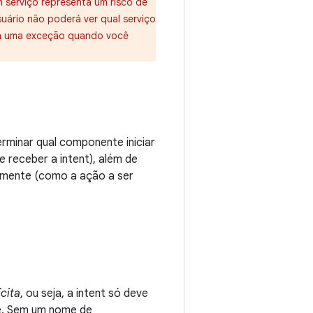
um serviço representa um risco de
suário não poderá ver qual serviço
gera uma exceção quando você
rminar qual componente iniciar
receber a intent), além de
amente (como a ação a ser
ícita
, ou seja, a intent só deve
e. Sem um nome de