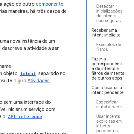
ma ação de outro
componente
Detectar
ias maneiras, há três casos de
inicializações
de intents
não seguras
Receber uma
intent implícita
 uma nova instância de um
Exemplos de
descreve a atividade a ser
filtros
Fazer a
correspondênci
chame
a de intents e
um objeto
Intent
separado no
filtros de intents
de outros apps
nsulte o guia
Atividades
.
Como usar uma
intent pendente
o sem uma interface do
Especificar
mutabilidade
ível iniciar um serviço com
te a
API-reference
Usar intents
explícitas em
intents
pendentes