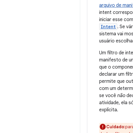
arquivo de man
intent correspon
iniciar esse co
Intent
. Se vá
sistema vai mos
usuário escolha
Um filtro de in
manifesto de um
que o componen
declarar um filt
permite que out
com um determi
se você
não
dec
atividade, ela 
explícita.
Cuidado
:par