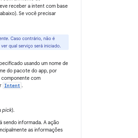
deve receber a intent com base
abaixo). Se você precisar
ente
. Caso contrário, não é
ver qual serviço será iniciado.
specificado usando um nome de
ome do pacote do app, por
 do componente com
or
Intent
.
u
pick
).
tá sendo informada. A ação
incipalmente as informações