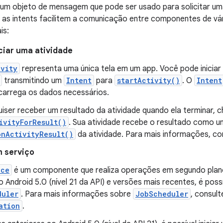
um objeto de mensagem que pode ser usado para solicitar u
 as intents facilitem a comunicação entre componentes de vár
is:
ciar uma atividade
ivity
representa uma única tela em um app. Você pode iniciar
transmitindo um
Intent
para
startActivity()
. O
Intent
 carrega os dados necessários.
uiser receber um resultado da atividade quando ela terminar, 
ivityForResult()
. Sua atividade recebe o resultado como 
onActivityResult()
da atividade. Para mais informações, co
m serviço
ice
é um componente que realiza operações em segundo plan
o Android 5.0 (nível 21 da API) e versões mais recentes, é poss
duler
. Para mais informações sobre
JobScheduler
, consul
ation
.