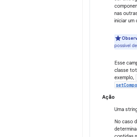
component
nas outra
iniciar um
Obser
possível de
Esse cam
classe to
exemplo,
setComp
Ação
Uma strin
No caso d
determina
contidas 