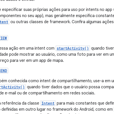
 especificar suas próprias ações para uso por intents no app
omponentes no seu app), mas geralmente especifica constante
tent
ou outras classes de framework. Confira algumas ações 
VIEW
essa ação em uma intent com
startActivity()
quando tive
idade pode mostrar ao usuário, como uma foto para ver em um
reço para ver em um app de mapa.
SEND
ém conhecida como intent de
compartilhamento
, use-a em 
rtActivity()
quando tiver dados que o usuário possa compar
de e-mail ou de compartilhamento em redes sociais.
a referência da classe
Intent
para mais constantes que defi
 definidas em outro lugar no framework do Android, como em