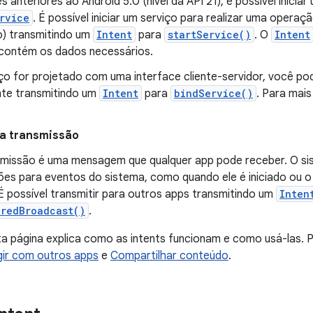
 anteriores ao Android 5.0 (nível da API 21), é possível inici
rvice
. É possível iniciar um serviço para realizar uma oper
o) transmitindo um
Intent
para
startService()
. O
Intent
e contém os dados necessários.
ço for projetado com uma interface cliente-servidor, você pod
te transmitindo um
Intent
para
bindService()
. Para mais
a transmissão
missão é uma mensagem que qualquer app pode receber. O sis
ões para eventos do sistema, como quando ele é iniciado ou o
É possível transmitir para outros apps transmitindo um
Inten
eredBroadcast()
.
a página explica como as intents funcionam e como usá-las. 
gir com outros apps
e
Compartilhar conteúdo
.