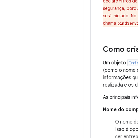
declare filtros d
segurança, porqu
será iniciado. N
chama
bindServ
Como cria
Um objeto
Int
(como o nome e
informações qu
realizada e os 
As principais 
Nome do com
O nome do
Isso é opc
ser entre