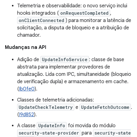
Telemetria e observabilidade: o novo serviço inclui
hooks integrados (
onRequestCompleted
,
onClientConnected
) para monitorar a latência de
solicitação, a disputa de bloqueio e a atribuição de
chamador.
Mudanças na API
Adição de
UpdateInfoService
: classe de base
abstrata para implementar provedores de
atualização. Lida com IPC, simultaneidade (bloqueio
de verificação dupla) e armazenamento em cache.
(
Ib0fe0
).
Classes de telemetria adicionadas:
UpdateCheckTelemetry
e
UpdateFetchOutcome
.
(
I9d852
).
A classe
UpdateInfo
foi movida do módulo
security-state-provider
para
security-state