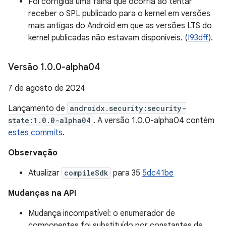
Foi corrigida uma falha que ocorria ao tentar
receber o SPL publicado para o kernel em versões
mais antigas do Android em que as versões LTS do
kernel publicadas não estavam disponíveis. (
I93dff
).
Versão 1
.
0
.
0-alpha04
7 de agosto de 2024
Lançamento de
androidx.security:security-
state:1.0.0-alpha04
. A versão 1.0.0-alpha04 contém
estes commits
.
Observação
Atualizar
compileSdk
para 35
5dc41be
Mudanças na API
Mudança incompatível: o enumerador de
componentes foi substituído por constantes de