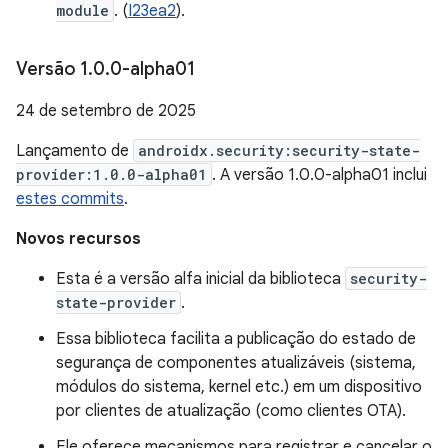
module
. (
I23ea2
).
Versão 1
.
0
.
0-alpha01
24 de setembro de 2025
Lançamento de
androidx.security:security-state-
provider:1.0.0-alpha01
. A versão 1.0.0-alpha01 inclui
estes commits
.
Novos recursos
Esta é a versão alfa inicial da biblioteca
security-
state-provider
.
Essa biblioteca facilita a publicação do estado de
segurança de componentes atualizáveis (sistema,
módulos do sistema, kernel etc.) em um dispositivo
por clientes de atualização (como clientes OTA).
Ele oferece mecanismos para registrar e cancelar o