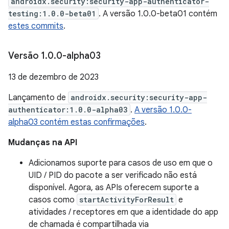
androidx.security:security-app-authenticator-
testing:1.0.0-beta01
. A versão 1.0.0-beta01 contém
estes commits
.
Versão 1
.
0
.
0-alpha03
13 de dezembro de 2023
Lançamento de
androidx.security:security-app-
authenticator:1.0.0-alpha03
.
A versão 1.0.0-
alpha03 contém estas confirmações
.
Mudanças na API
Adicionamos suporte para casos de uso em que o
UID / PID do pacote a ser verificado não está
disponível. Agora, as APIs oferecem suporte a
casos como
startActivityForResult
e
atividades / receptores em que a identidade do app
de chamada é compartilhada via