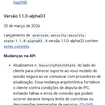
(
Iaa398
).
Versão 1
.
1
.
0-alpha03
25 de março de 2026
Lançamento de
androidx.security:security-
state:1.1.0-alpha03
. A versão 1.1.0-alpha03 contém
estes commits
.
Mudanças na API
Atualizamos o
SecurityPatchState
do lado do
cliente para oferecer suporte ao novo modelo de
sessão segura ao se comunicar com provedores de
atualização. Essa mudança arquitetônica fortalece
o cliente contra condições de disputa de IPC,
evitando falhas e erros de conexão que podem
ocorrer durante tempos limite de corrotinas ou
desconexões inesperadas de serviços. (
I2cf65
).