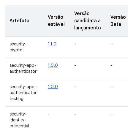
Versão
Versão
Versão
Artefato
candidata a
estável
Beta
lançamento
security-
1.1.0
-
-
crypto
security-app-
1.0.0
-
-
authenticator
security-app-
1.0.0
-
-
authenticator-
testing
security-
-
-
-
identity-
credential