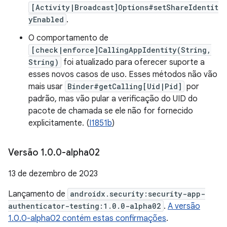
[Activity|Broadcast]Options#setShareIdentit
yEnabled
.
O comportamento de
[check|enforce]CallingAppIdentity(String,
String)
foi atualizado para oferecer suporte a
esses novos casos de uso. Esses métodos não vão
mais usar
Binder#getCalling[Uid|Pid]
por
padrão, mas vão pular a verificação do UID do
pacote de chamada se ele não for fornecido
explicitamente. (
I1851b
)
Versão 1
.
0
.
0-alpha02
13 de dezembro de 2023
Lançamento de
androidx.security:security-app-
authenticator-testing:1.0.0-alpha02
.
A versão
1.0.0-alpha02 contém estas confirmações
.