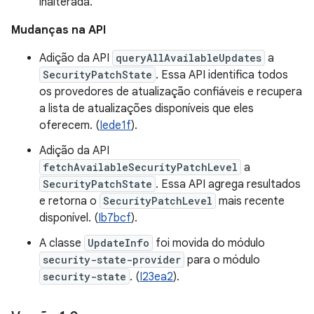
inalterada.
Mudanças na API
Adição da API
queryAllAvailableUpdates
a
SecurityPatchState
. Essa API identifica todos
os provedores de atualização confiáveis e recupera
a lista de atualizações disponíveis que eles
oferecem. (
Iede1f
).
Adição da API
fetchAvailableSecurityPatchLevel
a
SecurityPatchState
. Essa API agrega resultados
e retorna o
SecurityPatchLevel
mais recente
disponível. (
Ib7bcf
).
A classe
UpdateInfo
foi movida do módulo
security-state-provider
para o módulo
security-state
. (
I23ea2
).