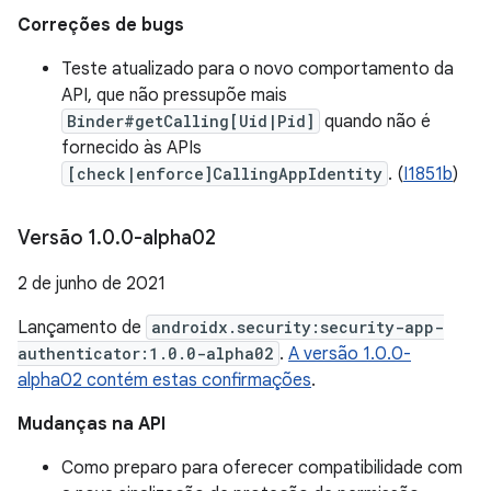
Correções de bugs
Teste atualizado para o novo comportamento da
API, que não pressupõe mais
Binder#getCalling[Uid|Pid]
quando não é
fornecido às APIs
[check|enforce]CallingAppIdentity
. (
I1851b
)
Versão 1
.
0
.
0-alpha02
2 de junho de 2021
Lançamento de
androidx.security:security-app-
authenticator:1.0.0-alpha02
.
A versão 1.0.0-
alpha02 contém estas confirmações
.
Mudanças na API
Como preparo para oferecer compatibilidade com