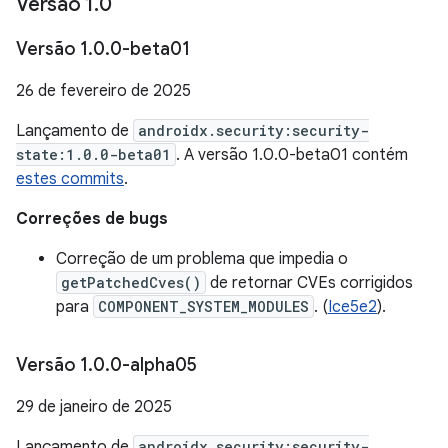
Versão 1
.
0
Versão 1
.
0
.
0-beta01
26 de fevereiro de 2025
Lançamento de
androidx.security:security-
state:1.0.0-beta01
. A versão 1.0.0-beta01 contém
estes commits
.
Correções de bugs
Correção de um problema que impedia o
getPatchedCves()
de retornar CVEs corrigidos
para
COMPONENT_SYSTEM_MODULES
. (
Ice5e2
).
Versão 1
.
0
.
0-alpha05
29 de janeiro de 2025
Lançamento de
androidx.security:security-