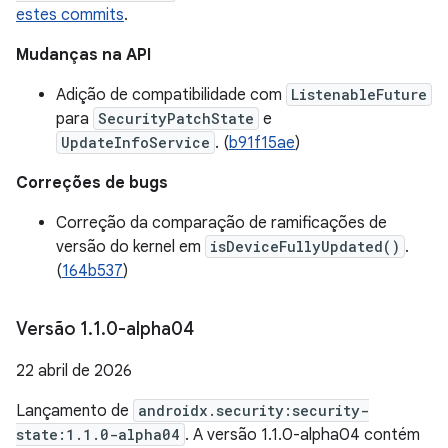
estes commits
.
Mudanças na API
Adição de compatibilidade com
ListenableFuture
para
SecurityPatchState
e
UpdateInfoService
. (
b91f15ae
)
Correções de bugs
Correção da comparação de ramificações de
versão do kernel em
isDeviceFullyUpdated()
.
(
164b537
)
Versão 1
.
1
.
0-alpha04
22 abril de 2026
Lançamento de
androidx.security:security-
state:1.1.0-alpha04
. A versão 1.1.0-alpha04 contém