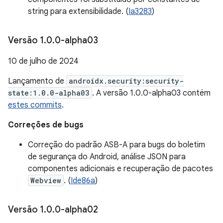
string para extensibilidade. (
Ia3283
)
Versão 1
.
0
.
0-alpha03
10 de julho de 2024
Lançamento de
androidx.security:security-
state:1.0.0-alpha03
. A versão 1.0.0-alpha03 contém
estes commits
.
Correções de bugs
Correção do padrão ASB-A para bugs do boletim
de segurança do Android, análise JSON para
componentes adicionais e recuperação de pacotes
Webview
. (
Ide86a
)
Versão 1
.
0
.
0-alpha02