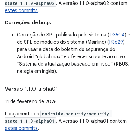
state:1.1.0-alpha02
. A versão 1.1.0-alpha02 contém
estes commits
.
Correções de bugs
Correção do SPL publicado pelo sistema (
Ic3504
) e
do SPL de módulos do sistema (Mainline) (
If3c29
)
para usar a data do boletim de segurança do
Android "global max" e oferecer suporte ao novo
"Sistema de atualização baseado em risco" (RBUS,
na sigla em inglês).
Versão 1
.
1
.
0-alpha01
11 de fevereiro de 2026
Lançamento de
androidx.security:security-
state:1.1.0-alpha01
. A versão 1.1.0-alpha01 contém
estes commits
.