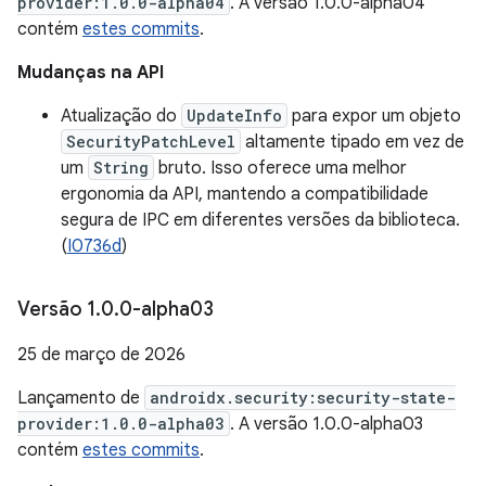
provider:1.0.0-alpha04
. A versão 1.0.0-alpha04
contém
estes commits
.
Mudanças na API
Atualização do
UpdateInfo
para expor um objeto
SecurityPatchLevel
altamente tipado em vez de
um
String
bruto. Isso oferece uma melhor
ergonomia da API, mantendo a compatibilidade
segura de IPC em diferentes versões da biblioteca.
(
I0736d
)
Versão 1
.
0
.
0-alpha03
25 de março de 2026
Lançamento de
androidx.security:security-state-
provider:1.0.0-alpha03
. A versão 1.0.0-alpha03
contém
estes commits
.