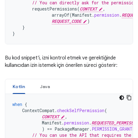
// You can directly ask for the permission
requestPermissions
(
CONTEXT
,
arrayOf
(
Manifest
.
permission
.
REQUES
REQUEST_CODE
)
}
}
Bu kod snippet'i, izni kontrol etmek ve gerektiğinde
kullanıcıdan izin istemek için önerilen süreci gösterir:
Kotlin
Java
when
{
ContextCompat
.
checkSelfPermission
(
CONTEXT
,
Manifest
.
permission
.
REQUESTED_PERMISSI
)
==
PackageManager
.
PERMISSION_GRANTED
// You can use the API that requires the p