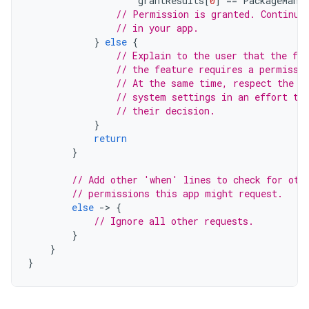
grantResults
[
0
]
==
PackageMana
// Permission is granted. Continue
// in your app.
}
else
{
// Explain to the user that the fea
// the feature requires a permissi
// At the same time, respect the u
// system settings in an effort to
// their decision.
}
return
}
// Add other 'when' lines to check for oth
// permissions this app might request.
else
-
>
{
// Ignore all other requests.
}
}
}