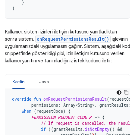
}
}
Kullanıcı, sistem izinleri iletişim kutusunu yanıtladıktan
sonra sistem,
onRequestPermissionsResult()
işlevinin
uygulamanızdaki uygulamasını çağırır. Sistem, aşağıdaki kod
snippet'inde gösterildiği gibi, izin iletişim kutusuna verilen
kullanıcı yanıtını ve tanımladığınız istek kodunu iletir:
Kotlin
Java
override
fun
onRequestPermissionsResult
(
requestCod
permissions
:
Array<String>
,
grantResults
:
when
(
requestCode
)
{
PERMISSION_REQUEST_CODE
-
>
{
// If request is cancelled, the result
if
((
grantResults
.
isNotEmpty
()