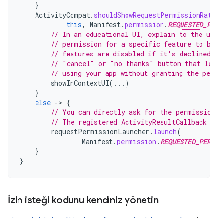
}
ActivityCompat
.
shouldShowRequestPermissionRati
this
,
Manifest
.
permission
.
REQUESTED_PE
// In an educational UI, explain to the use
// permission for a specific feature to be
// features are disabled if it's declined.
// "cancel" or "no thanks" button that let
// using your app without granting the per
showInContextUI
(...)
}
else
-
>
{
// You can directly ask for the permission
// The registered ActivityResultCallback g
requestPermissionLauncher
.
launch
(
Manifest
.
permission
.
REQUESTED_PERM
}
}
İzin isteği kodunu kendiniz yönetin