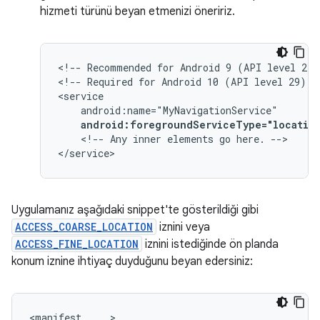
hizmeti türünü beyan etmenizi öneririz.
<!--
Recommended
for
Android
9
(API
level
28)
<!--
Required
for
Android
10
(API
level
29)
a
android:foregroundServiceType="locatio
<!--
Any
inner
elements
go
here.
-->

</service>
Uygulamanız aşağıdaki snippet'te gösterildiği gibi
ACCESS_COARSE_LOCATION
iznini veya
ACCESS_FINE_LOCATION
iznini istediğinde ön planda
konum iznine ihtiyaç duyduğunu beyan edersiniz:
<manifest
...