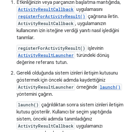
Etkinliğinizin veya parçanızın başlatma mantığında,
ActivityResultCallback
uygulamasını
registerForActivityResult()
çağrısına iletin.
ActivityResultCallback
, uygulamanızın
kullanıcının izin isteğine verdiği yanıtı nasıl işlediğini
tanımlar.
registerForActivityResult()
işlevinin
ActivityResultLauncher
türündeki dönüş
değerine referans tutun.
Gerekli olduğunda sistem izinleri iletişim kutusunu
göstermek için önceki adımda kaydettiğiniz
ActivityResultLauncher
örneğinde
launch()
yöntemini çağırın.
launch()
çağrıldıktan sonra sistem izinleri iletişim
kutusu gösterilir. Kullanıcı bir seçim yaptığında
sistem, önceki adımda tanımladığınız
ActivityResultCallback
uygulamanızı