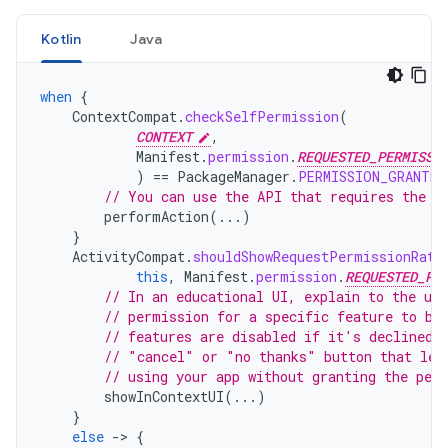
Kotlin
Java
when
{
ContextCompat
.
checkSelfPermission
(
CONTEXT
,
Manifest
.
permission
.
REQUESTED_PERMISSI
)
==
PackageManager
.
PERMISSION_GRANTED
// You can use the API that requires the p
performAction
(...)
}
ActivityCompat
.
shouldShowRequestPermissionRati
this
,
Manifest
.
permission
.
REQUESTED_PE
// In an educational UI, explain to the use
// permission for a specific feature to be
// features are disabled if it's declined.
// "cancel" or "no thanks" button that let
// using your app without granting the per
showInContextUI
(...)
}
else
-
>
{