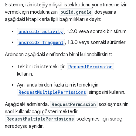
Sistemin, izin isteğiyle ilişkili istek kodunu yönetmesine izin
vermek için modülünüzün
build.gradle
dosyasına
aşağıdaki kitaplıklarla ilgili bağımlılıkları ekleyin:
androidx.activity
, 1.2.0 veya sonraki bir sürüm
androidx.fragment
, 1.3.0 veya sonraki sürümler
Ardından aşağıdaki sınıflardan birini kullanabilirsiniz:
Tek bir izin istemek için
RequestPermission
kullanın.
Aynı anda birden fazla izin istemek için
RequestMultiplePermissions
simgesini kullanın.
Aşağıdaki adımlarda,
RequestPermission
sözleşmesinin
nasıl kullanılacağı gösterilmektedir.
RequestMultiplePermissions
sözleşmesi için süreç
neredeyse aynıdır.