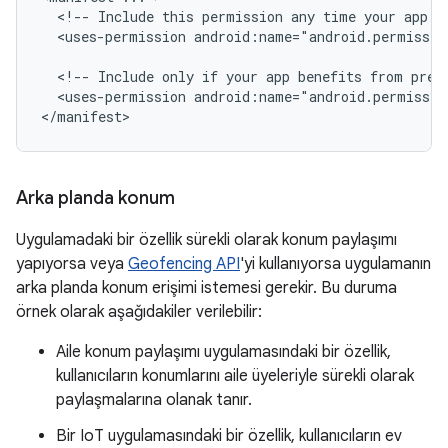
<!--
Include
this
permission
any
time
your
app
n
<uses-permission
android:name="android.permissio
<!--
Include
only
if
your
app
benefits
from
prec
<uses-permission
android:name="android.permissio
</manifest>
Arka planda konum
Uygulamadaki bir özellik sürekli olarak konum paylaşımı
yapıyorsa veya
Geofencing API
'yi kullanıyorsa uygulamanın
arka planda konum erişimi istemesi gerekir. Bu duruma
örnek olarak aşağıdakiler verilebilir:
Aile konum paylaşımı uygulamasındaki bir özellik,
kullanıcıların konumlarını aile üyeleriyle sürekli olarak
paylaşmalarına olanak tanır.
Bir IoT uygulamasındaki bir özellik, kullanıcıların ev