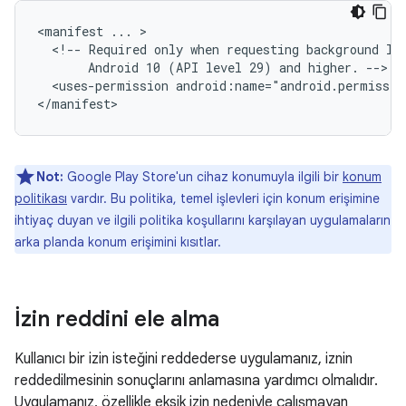
<manifest
...
<!--
Required
only
when
requesting
background
lo
Android
10
(API
level
29)
and
higher.
<uses-permission
android:name="android.permissio
Not:
Google Play Store'un cihaz konumuyla ilgili bir
konum
politikası
vardır. Bu politika, temel işlevleri için konum erişimine
ihtiyaç duyan ve ilgili politika koşullarını karşılayan uygulamaların
arka planda konum erişimini kısıtlar.
İzin reddini ele alma
Kullanıcı bir izin isteğini reddederse uygulamanız, iznin
reddedilmesinin sonuçlarını anlamasına yardımcı olmalıdır.
Uygulamanız, özellikle eksik izin nedeniyle çalışmayan