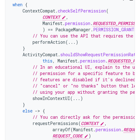
when
{
ContextCompat
.
checkSelfPermission
(
CONTEXT
,
Manifest
.
permission
.
REQUESTED_PERMISSI
)
==
PackageManager
.
PERMISSION_GRANTED
// You can use the API that requires the p
performAction
(...)
}
ActivityCompat
.
shouldShowRequestPermissionRati
this
,
Manifest
.
permission
.
REQUESTED_PE
// In an educational UI, explain to the use
// permission for a specific feature to be
// features are disabled if it's declined.
// "cancel" or "no thanks" button that let
// using your app without granting the per
showInContextUI
(...)
}
else
-
>
{
// You can directly ask for the permission
requestPermissions
(
CONTEXT
,
arrayOf
(
Manifest
.
permission
.
REQUES
REQUEST_CODE
)