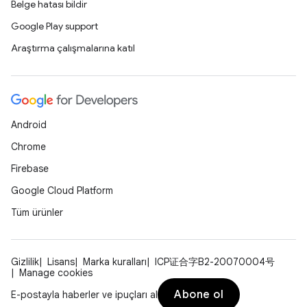
Belge hatası bildir
Google Play support
Araştırma çalışmalarına katıl
Android
Chrome
Firebase
Google Cloud Platform
Tüm ürünler
Gizlilik
Lisans
Marka kuralları
ICP证合字B2-20070004号
Manage cookies
Abone ol
E-postayla haberler ve ipuçları al