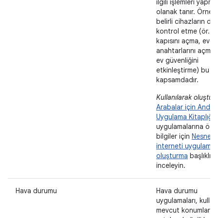
ilgili işlemleri yapm
olanak tanır. Örneği
belirli cihazların d
kontrol etme (ör. g
kapısını açma, evdek
anahtarlarını açma
ev güvenliğini
etkinleştirme) bu
kapsamdadır.
Kullanılarak oluştur
Arabalar için Andro
Uygulama Kitaplığı
.
uygulamalarına öze
bilgiler için
Nesneler
interneti uygulamas
oluşturma
başlıklı 
inceleyin.
Hava durumu
Hava durumu
uygulamaları, kullanı
mevcut konumlarıyl