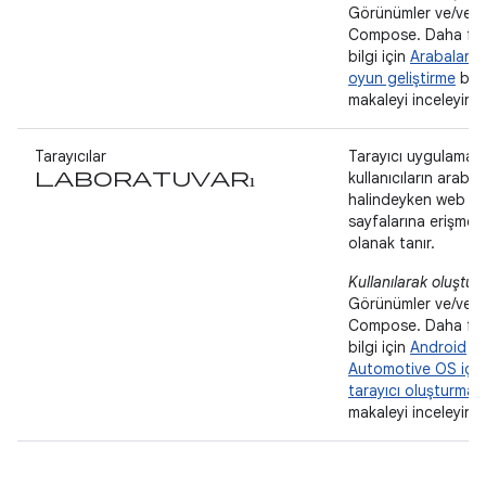
Görünümler ve/vey
Compose. Daha fa
bilgi için
Arabalar iç
oyun geliştirme
başl
makaleyi inceleyin.
Tarayıcılar
Tarayıcı uygulamalar
laboratuvarı
kullanıcıların araba
halindeyken web
sayfalarına erişmes
olanak tanır.
Kullanılarak oluştur
Görünümler ve/vey
Compose. Daha fa
bilgi için
Android
Automotive OS için
tarayıcı oluşturma
b
makaleyi inceleyin.