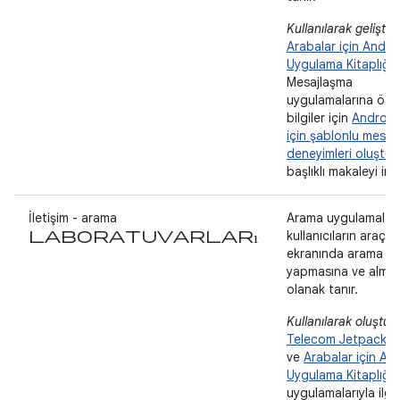
Kullanılarak geliştiril
Arabalar için Andro
Uygulama Kitaplığı
.
Mesajlaşma
uygulamalarına öze
bilgiler için
Android
için şablonlu mesaj
deneyimleri oluştu
başlıklı makaleyi inc
İletişim - arama
Arama uygulamaları
laboratuvarları
kullanıcıların araç
ekranında arama
yapmasına ve almas
olanak tanır.
Kullanılarak oluştur
Telecom Jetpack Kit
ve
Arabalar için An
Uygulama Kitaplığı
.
uygulamalarıyla ilgil