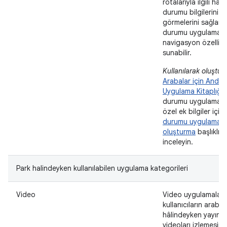
rotalarıyla ilgili hav
durumu bilgilerini
görmelerini sağlar.
durumu uygulamalar
navigasyon özellikle
sunabilir.
Kullanılarak oluştur
Arabalar için Andro
Uygulama Kitaplığı
.
durumu uygulamala
özel ek bilgiler için
durumu uygulaması
oluşturma
başlıklı 
inceleyin.
Park halindeyken kullanılabilen uygulama kategorileri
Video
Video uygulamaları,
kullanıcıların araba
hâlindeyken yayınl
videoları izlemesine