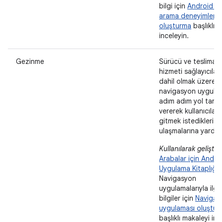
bilgi için
Android Au
arama deneyimleri
oluşturma
başlıklı 
inceleyin.
Gezinme
Sürücü ve teslimat
hizmeti sağlayıcılar
dahil olmak üzere
navigasyon uygulam
adım adım yol tarifi
vererek kullanıcıları
gitmek istedikleri y
ulaşmalarına yardımc
Kullanılarak geliştiril
Arabalar için Andro
Uygulama Kitaplığı
.
Navigasyon
uygulamalarıyla ilgil
bilgiler için
Navigas
uygulaması oluştur
başlıklı makaleyi inc