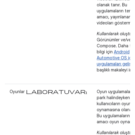
olanak tanır. Bu
uygulamaların teme
amacı, yayınlanan
videoları göstermekt
Kullanılarak oluştur
Görünümler ve/vey
Compose. Daha fa
bilgi için
Android
Automotive OS için
uygulamaları gelişt
başlıklı makaleyi inc
laboratuvarı
Oyunlar
Oyun uygulamaları,
park halindeyken
kullanıcıların oyun
oynamasına olanak 
Bu uygulamaların t
amacı oyun oynamak
Kullanılarak oluştur