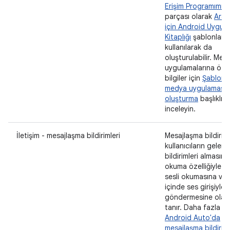
Erişim Programımızı
parçası olarak
Arab
için Android Uygul
Kitaplığı
şablonları
kullanılarak da
oluşturulabilir. Med
uygulamalarına öze
bilgiler için
Şablonl
medya uygulaması
oluşturma
başlıklı 
inceleyin.
İletişim - mesajlaşma bildirimleri
Mesajlaşma bildiriml
kullanıcıların gelen
bildirimleri almasına
okuma özelliğiyle me
sesli okumasına ve
içinde ses girişiyle 
göndermesine olan
tanır. Daha fazla bil
Android Auto'da
mesajlaşma bildiriml