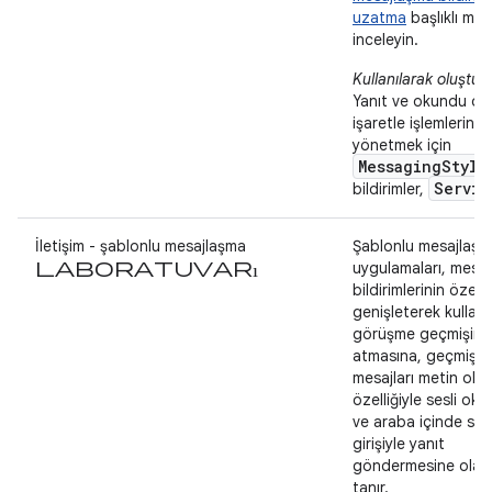
uzatma
başlıklı mak
inceleyin.
Kullanılarak oluştur
Yanıt ve okundu ol
işaretle işlemlerini
yönetmek için
MessagingStyle
Servic
bildirimler,
İletişim - şablonlu mesajlaşma
Şablonlu mesajlaşm
laboratuvarı
uygulamaları, mesa
bildirimlerinin özellik
genişleterek kullanıc
görüşme geçmişine
atmasına, geçmiş
mesajları metin ok
özelliğiyle sesli ok
ve araba içinde ses
girişiyle yanıt
göndermesine olan
tanır.