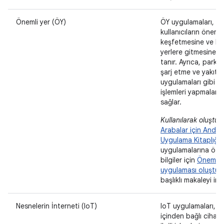
Önemli yer (ÖY)
ÖY uygulamaları,
kullanıcıların önemli 
keşfetmesine ve bu
yerlere gitmesine o
tanır. Ayrıca, park 
şarj etme ve yakıt
uygulamaları gibi ilgi
işlemleri yapmaların
sağlar.
Kullanılarak oluştur
Arabalar için Andro
Uygulama Kitaplığı
.
uygulamalarına öze
bilgiler için
Önemli 
uygulaması oluştur
başlıklı makaleyi inc
Nesnelerin İnterneti (IoT)
IoT uygulamaları, a
içinden bağlı cihaz