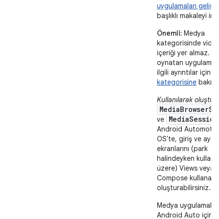
uygulamaları gelişt
başlıklı makaleyi inc
Önemli:
Medya
kategorisinde vide
içeriği yer almaz. V
oynatan uygulamala
ilgili ayrıntılar için
V
kategorisine
bakın.
Kullanılarak oluştur
MediaBrowserSe
MediaSession
ve
Android Automotiv
OS'te, giriş ve ayarl
ekranlarını (park
halindeyken kullanı
üzere) Views veya
Compose kullanara
oluşturabilirsiniz.
Medya uygulamaları
Android Auto için
E