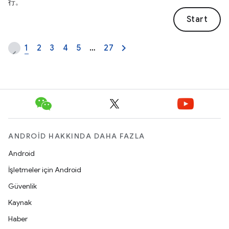
行。
Start
1
2
3
4
5
…
27
ANDROID HAKKINDA DAHA FAZLA
Android
İşletmeler için Android
Güvenlik
Kaynak
Haber