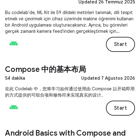
Updated 26 Temmuz 2025
Bu codelab'de, ML Kit ile 59 dildeki metinleri tanımak, dili tespit
etmek ve çevirmek için cihaz üzerinde makine öğrenimi kullanan
bir Android uygulaması oluşturacaksınız. Ayrıca, bu görevleri
gerçek zamanlı kamera feed'inden gerçekleştirmek için
CameraX kitaplığını nasıl entegre edeceğinizi de
öğreneceksiniz.
Start
Compose 中的基本布局
54 dakika
Updated 7 Ağustos 2026
在此 Codelab 中，您将学习如何通过使用由 Compose 以开箱即用
的方式提供的可组合项和修饰符来实现真实的设计。
Start
Android Basics with Compose and