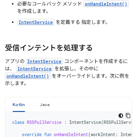
必要なコールバック メソッド
onHandleIntent()
を作成します。
IntentService
を定義する 指定します。
受信インテントを処理する
アプリの
IntentService
コンポーネントを作成するに
は、
IntentService
を拡張し、その中に
onHandleIntent()
をオーバーライドします。次に例を
示します。
Kotlin
Java
class
RSSPullService
:
IntentService
(
RSSPullServic
override
fun
onHandleIntent
(
workIntent
:
Intent