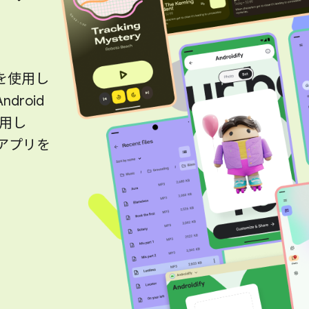
トを使用し
roid
用し
アプリを