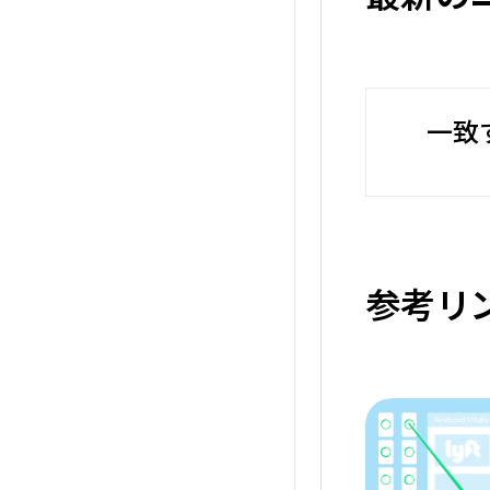
一致
参考リ