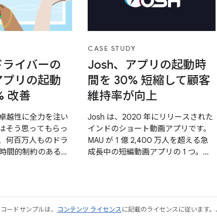
CASE STUDY
、ドライバーの
Josh、アプリの起動時
d アプリの起動
間を 30% 短縮して顧客
% 改善
維持率が向上
リの卓越性に全力を注い
Josh は、2020 年にリリースされた
はそう思ってもらっ
インドのショート動画アプリです。
、何百万人ものドラ
MAU が 1 億 2,400 万人を超える急
時間的制約のある重
成長中の短編動画アプリの 1 つ。さ
提供するライドシェ
まざまなデバイス（ハイ、ミドル、
合、速度が遅い、また
ローエンド）で最適化を行い、すべ
プリは許容できない
てのデバイスで標準のエクスペリエ
。
ンスを維持することが成功の鍵。ア
やコードサンプルは、
コンテンツ ライセンス
プリの起動時間を短縮し、アプリを
に記載のライセンスに従います。Java