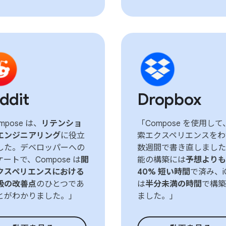
ddit
Dropbox
mpose は、
リテンショ
「Compose を使用して
エンジニアリング
に役立
索エクスペリエンスをわ
した。デベロッパーへの
数週間で書き直しました
ートで、Compose は
開
能の構築には
予想よりも
クスペリエンスにおける
40% 短い時間
で済み、i
級の改善点
のひとつであ
は
半分未満の時間
で構築
とがわかりました。」
ました。」