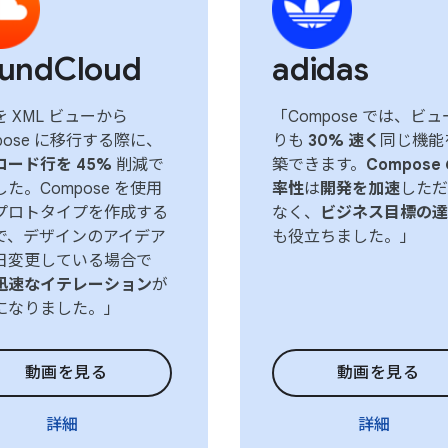
undCloud
adidas
 XML ビューから
「Compose では、ビ
pose に移行する際に、
りも
30% 速く
同じ機能
コード行を 45%
削減で
築できます。
Compose
た。Compose を使用
率性
は
開発を加速
しただ
プロトタイプを作成する
なく、
ビジネス目標の達
で、デザインのアイデア
も役立ちました。」
日変更している場合で
迅速なイテレーション
が
になりました。」
動画を見る
動画を見る
詳細
詳細