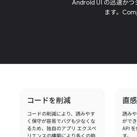
Android UI 
ます。Co
コードを削減
直感
コードの削減により、読みやす
読みや
く保守が容易でバグも少なくな
ができ
るため、独自のアプリ エクスペ
API
リエンスの構築により多くの時
す。