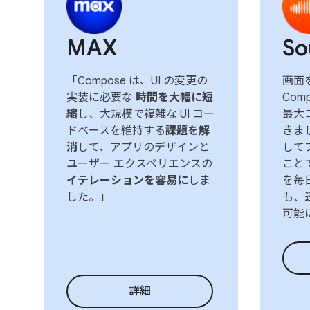
MAX
So
「Compose は、UI の変更の
画面を
実装に必要な
時間を大幅に短
Com
縮
し、大規模で複雑な UI コー
最大
ドベースを維持する
課題を解
きまし
消
して、アプリのデザインと
して
ユーザー エクスペリエンスの
こと
イテレーションを容易に
しま
を毎
した。」
も、
可能
詳細