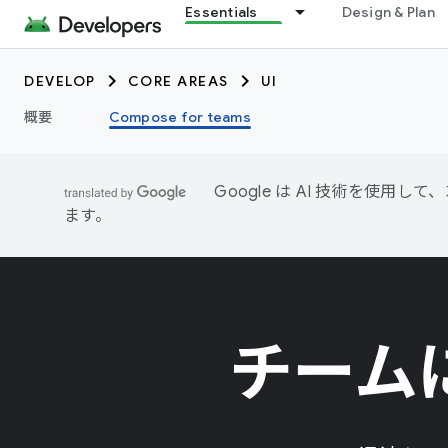
Essentials
Design & Plan
DEVELOP
CORE AREAS
UI
概要
Compose for teams
Google は AI 技術を使
ます。
チームに