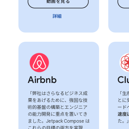
動画を見る
詳細
Airbnb
Cl
「弊社はさらなるビジネス成
「生
果をあげるために、強固な技
とに
術的基盤の構築とエンジニア
ード
の能力開発に重点を置いてき
速度
ました。Jetpack Compose は
た。
これらの目標の両方を実現