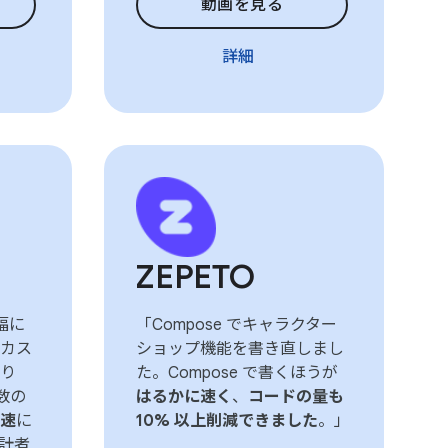
動画を見る
詳細
ZEPETO
幅に
「Compose でキャラクター
カス
ショップ機能を書き直しまし
り
た。Compose で書くほうが
関数の
はるかに速く
、
コードの量も
速
に
10% 以上削減できました
。」
計者