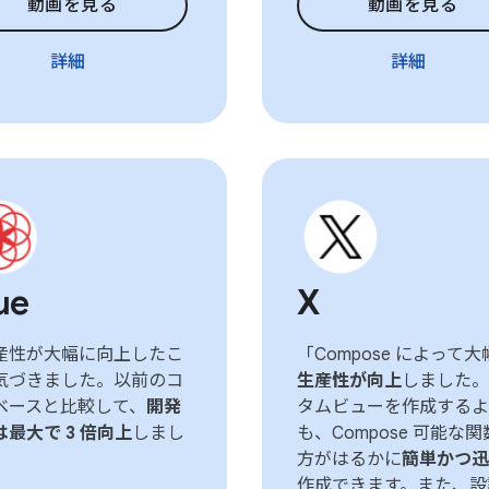
動画を見る
動画を見る
詳細
詳細
ue
X
産性が大幅に向上したこ
「Compose によって大
気づきました。以前のコ
生産性が向上
しました。
ベースと比較して、
開発
タムビューを作成するよ
は最大で 3 倍向上
しまし
も、Compose 可能な
」
方がはるかに
簡単かつ迅
作成できます。また、設