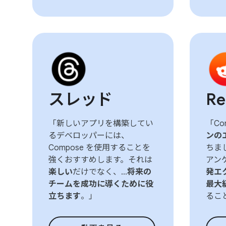
スレッド
Re
「新しいアプリを構築してい
「Co
るデベロッパーには、
ンの
Compose を使用することを
ちま
強くおすすめします。それは
アンケ
楽しい
だけでなく、...
将来の
発エ
チームを成功に導くために役
最大
立ちます
。」
るこ