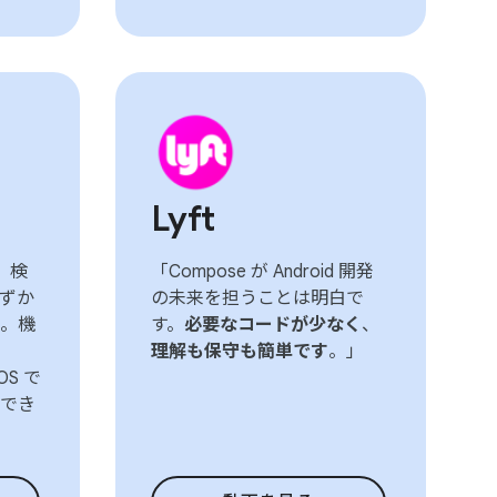
Lyft
、検
「Compose が Android 開発
ずか
の未来を担うことは明白で
。機
す。
必要なコードが少なく
、
理解も保守も簡単です
。」
OS で
でき