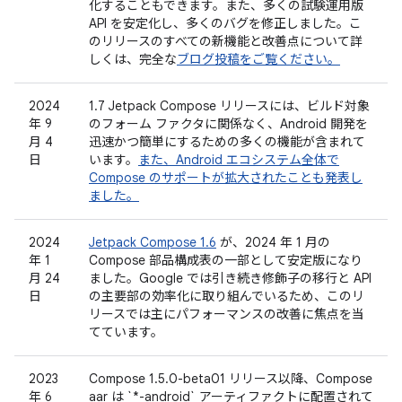
化することもできます。また、多くの試験運用版
API を安定化し、多くのバグを修正しました。こ
のリリースのすべての新機能と改善点について詳
しくは、完全な
ブログ投稿をご覧ください。
2024
1.7 Jetpack Compose リリースには、ビルド対象
年 9
のフォーム ファクタに関係なく、Android 開発を
月 4
迅速かつ簡単にするための多くの機能が含まれて
日
います。
また、Android エコシステム全体で
Compose のサポートが拡大されたことも発表し
ました。
2024
Jetpack Compose 1.6
が、2024 年 1 月の
年 1
Compose 部品構成表の一部として安定版になり
月 24
ました。Google では引き続き修飾子の移行と API
日
の主要部の効率化に取り組んでいるため、このリ
リースでは主にパフォーマンスの改善に焦点を当
てています。
2023
Compose 1.5.0-beta01 リリース以降、Compose
年 6
aar は `*-android` アーティファクトに配置されて