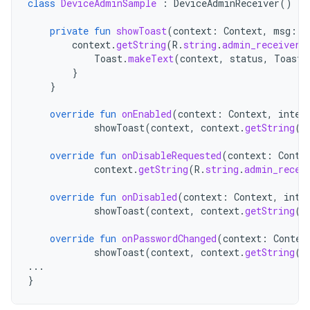
class
DeviceAdminSample
:
DeviceAdminReceiver
()
{
private
fun
showToast
(
context
:
Context
,
msg
:
S
context
.
getString
(
R
.
string
.
admin_receiver_
Toast
.
makeText
(
context
,
status
,
Toast
.
}
}
override
fun
onEnabled
(
context
:
Context
,
inten
showToast
(
context
,
context
.
getString
(
R
override
fun
onDisableRequested
(
context
:
Conte
context
.
getString
(
R
.
string
.
admin_recei
override
fun
onDisabled
(
context
:
Context
,
inte
showToast
(
context
,
context
.
getString
(
R
override
fun
onPasswordChanged
(
context
:
Contex
showToast
(
context
,
context
.
getString
(
R
...
}