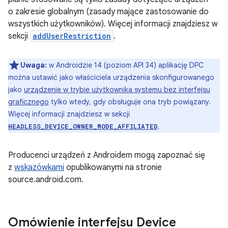
o zakresie globalnym (zasady mające zastosowanie do
wszystkich użytkowników). Więcej informacji znajdziesz w
sekcji
addUserRestriction
.
Uwaga:
w Androidzie 14 (poziom API 34) aplikację DPC
można ustawić jako właściciela urządzenia skonfigurowanego
jako
urządzenie w trybie użytkownika systemu bez interfejsu
graficznego
tylko wtedy, gdy obsługuje ona tryb powiązany.
Więcej informacji znajdziesz w sekcji
.
HEADLESS_DEVICE_OWNER_MODE_AFFILIATED
Producenci urządzeń z Androidem mogą zapoznać się
z
wskazówkami
opublikowanymi na stronie
source.android.com.
Omówienie interfejsu Device