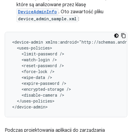
które są analizowane przez klasę
DeviceAdminInfo
. Oto zawartość pliku
device_admin_sample.xml
:
<device-admin
<limit-password
<watch-login
<reset-password
<force-lock
<wipe-data
<expire-password
<encrypted-storage
<disable-camera
</uses-policies>

</device-admin>
Podczas projektowania aplikacji do zarządzania