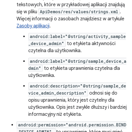
tekstowych, które w przykładowej aplikacji znajdują
się w pliku
ApiDemos/res/values/strings.xml
.
Więcej informacji o zasobach znajdziesz w artykule
Zasoby aplikacji
.
android:label="@string/activity_sample
_device_admin"
to etykieta aktywności
czytelna dla użytkownika.
android:label="@string/sample_device_a
dmin"
to etykieta uprawnienia czytelna dla
użytkownika.
android:description="@string/sample_de
vice_admin_description"
odnosi się do
opisu uprawnienia, który jest czytelny dla
użytkownika. Opis jest zwykle dłuższy i bardziej
informacyjny niż etykieta.
android:permission="android.permission.BIND
_DEVICE_ADMIN"