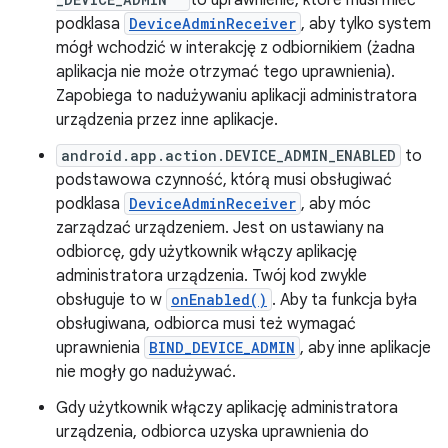
to uprawnienie, które musi mieć
podklasa
DeviceAdminReceiver
, aby tylko system
mógł wchodzić w interakcję z odbiornikiem (żadna
aplikacja nie może otrzymać tego uprawnienia).
Zapobiega to nadużywaniu aplikacji administratora
urządzenia przez inne aplikacje.
android.app.action.DEVICE_ADMIN_ENABLED
to
podstawowa czynność, którą musi obsługiwać
podklasa
DeviceAdminReceiver
, aby móc
zarządzać urządzeniem. Jest on ustawiany na
odbiorcę, gdy użytkownik włączy aplikację
administratora urządzenia. Twój kod zwykle
obsługuje to w
onEnabled()
. Aby ta funkcja była
obsługiwana, odbiorca musi też wymagać
uprawnienia
BIND_DEVICE_ADMIN
, aby inne aplikacje
nie mogły go nadużywać.
Gdy użytkownik włączy aplikację administratora
urządzenia, odbiorca uzyska uprawnienia do