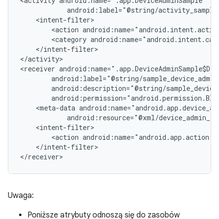
<activity
<action
android:name="android.intent.actio
<category
android:name="android.intent.cat
</intent-filter>

</activity>

<receiver
<meta-data
android:resource="@xml/device_admin_sa
<action
android:name="android.app.action.D
</intent-filter>

</receiver>
Uwaga:
Poniższe atrybuty odnoszą się do zasobów