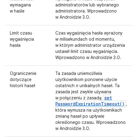
wymagana
administratorów lub wybranego
w haśle
administratora. Wprowadzono
w Androidzie 3.0.
Limit czasu
Czas wygaśnięcia hasła wyrażony
wygaśnięcia
w milisekundach od momentu,
hasła
w którym administrator urządzenia
ustawił limit czasu wygaśnięcia.
Wprowadzono w Androidzie 3.0.
Ograniczenie
Ta zasada uniemożliwia
dotyczące
użytkownikom ponowne użycie
historii haseł
ostatnich
n
unikalnych haseł. Ta
zasada jest zwykle używana
set
w połączeniu z zasadą
Password
Expiration
Timeout(
)
,
która wymusza na użytkownikach
zmianę haseł po upływie
określonego czasu. Wprowadzono
w Androidzie 3.0.