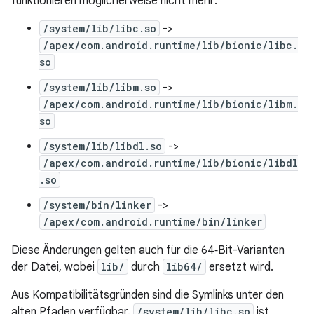
funktionieren möglicherweise nicht mehr:
/system/lib/libc.so
->
/apex/com.android.runtime/lib/bionic/libc.
so
/system/lib/libm.so
->
/apex/com.android.runtime/lib/bionic/libm.
so
/system/lib/libdl.so
->
/apex/com.android.runtime/lib/bionic/libdl
.so
/system/bin/linker
->
/apex/com.android.runtime/bin/linker
Diese Änderungen gelten auch für die 64‑Bit-Varianten
der Datei, wobei
lib/
durch
lib64/
ersetzt wird.
Aus Kompatibilitätsgründen sind die Symlinks unter den
alten Pfaden verfügbar.
/system/lib/libc.so
ist