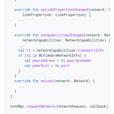
override
fun
onLinkPropertiesChanged
(
network
:
Ne
linkProperties
:
LinkProperties
)
{
...
}
override
fun
onCapabilitiesChanged
(
network
:
Netw
networkCapabilities
:
NetworkCapabilities
)
{
...
val
ti
=
networkCapabilities
.
transportInfo
if
(
ti
is
WifiAwareNetworkInfo
)
{
val
peerAddress
=
ti
.
peerIpv6Addr
val
peerPort
=
ti
.
port
}
}
override
fun
onLost
(
network
:
Network
)
{
...
}
};
connMgr
.
requestNetwork
(
networkRequest
,
callback
)