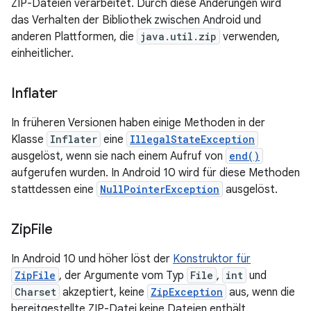
ZIP-Dateien verarbeitet. Durch diese Änderungen wird
das Verhalten der Bibliothek zwischen Android und
anderen Plattformen, die
java.util.zip
verwenden,
einheitlicher.
Inflater
In früheren Versionen haben einige Methoden in der
Klasse
Inflater
eine
IllegalStateException
ausgelöst, wenn sie nach einem Aufruf von
end()
aufgerufen wurden. In Android 10 wird für diese Methoden
stattdessen eine
NullPointerException
ausgelöst.
Zip
File
In Android 10 und höher löst der
Konstruktor für
ZipFile
, der Argumente vom Typ
File
,
int
und
Charset
akzeptiert, keine
ZipException
aus, wenn die
bereitgestellte ZIP-Datei keine Dateien enthält.