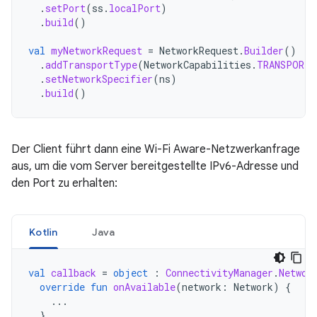
.
setPort
(
ss
.
localPort
)
.
build
()
val
myNetworkRequest
=
NetworkRequest
.
Builder
()
.
addTransportType
(
NetworkCapabilities
.
TRANSPORT_
.
setNetworkSpecifier
(
ns
)
.
build
()
Der Client führt dann eine Wi-Fi Aware-Netzwerkanfrage
aus, um die vom Server bereitgestellte IPv6-Adresse und
den Port zu erhalten:
Kotlin
Java
val
callback
=
object
:
ConnectivityManager
.
Networ
override
fun
onAvailable
(
network
:
Network
)
{
...
}