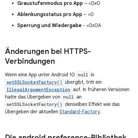
Graustufenmodus pro App
– <0x0
Ablenkungsstatus pro App
– <0
Sperrung und Wiedergabe
- <0x0A
Änderungen bei HTTPS-
Verbindungen
Wenn eine App unter Android 10
null
in
setSSLSocketFactory()
übergibt, tritt ein
IllegalArgumentException
auf. In früheren Versionen
hatte das Übergeben von
null
an
setSSLSocketFactory()
denselben Effekt wie das
Übergeben der aktuellen
Standard-Factory
.
Die android
.
preference-Bibliothek