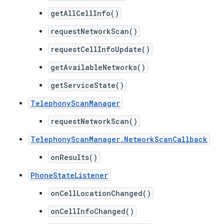
getAllCellInfo()
requestNetworkScan()
requestCellInfoUpdate()
getAvailableNetworks()
getServiceState()
TelephonyScanManager
requestNetworkScan()
TelephonyScanManager.NetworkScanCallback
onResults()
PhoneStateListener
onCellLocationChanged()
onCellInfoChanged()