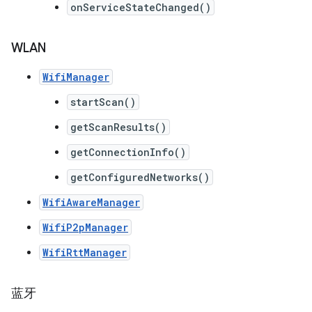
onServiceStateChanged()
WLAN
WifiManager
startScan()
getScanResults()
getConnectionInfo()
getConfiguredNetworks()
WifiAwareManager
WifiP2pManager
WifiRttManager
蓝牙