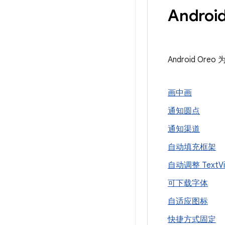
Andro
Android 
画中画
通知圆点
通知渠道
自动填充框架
自动调整 Text
V
可下载字体
自适应图标
快捷方式固定