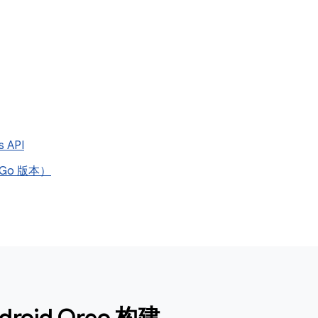
s API
o（Go 版本）
droid Oreo 构建