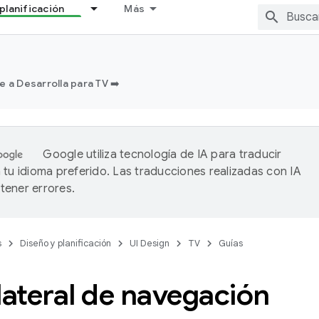
planificación
Más
e a Desarrolla para TV ➡️
Google utiliza tecnología de IA para traducir
 tu idioma preferido. Las traducciones realizadas con IA
ener errores.
s
Diseño y planificación
UI Design
TV
Guías
lateral de navegación