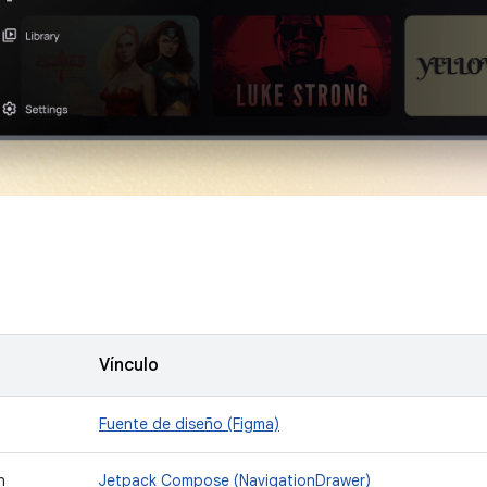
Vínculo
Fuente de diseño (Figma)
n
Jetpack Compose (NavigationDrawer)