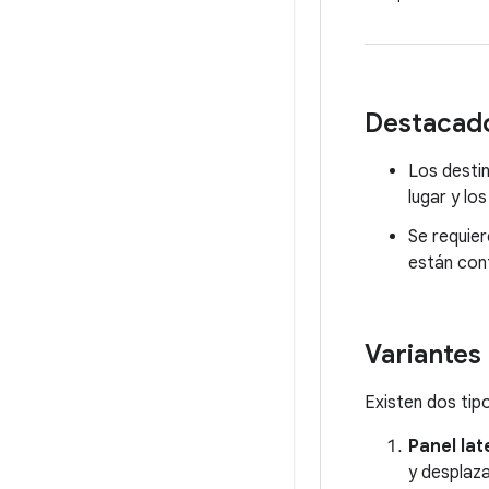
Destacad
Los destin
lugar y lo
Se requier
están con
Variantes
Existen dos tipo
Panel la
y desplaza