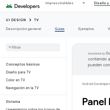
Imprescindibles
Diseño y 
UI DESIGN
TV
Descripción general
Guías
Ejemplos
V
contenido a
Conceptos básicos
pueden cont
Diseño para TV
Color en TV
Android Developer
Navegación en la TV
Panel 
Sistema
Lineamientos sobre los íconos de