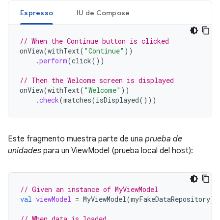
Espresso
IU de Compose
// When the Continue button is clicked
onView
(
withText
(
"Continue"
))
.
perform
(
click
())
// Then the Welcome screen is displayed
onView
(
withText
(
"Welcome"
))
.
check
(
matches
(
isDisplayed
()))
Este fragmento muestra parte de una
prueba de
unidades
para un ViewModel (prueba local del host):
// Given an instance of MyViewModel
val
viewModel
=
MyViewModel
(
myFakeDataRepository
)
// When data is loaded