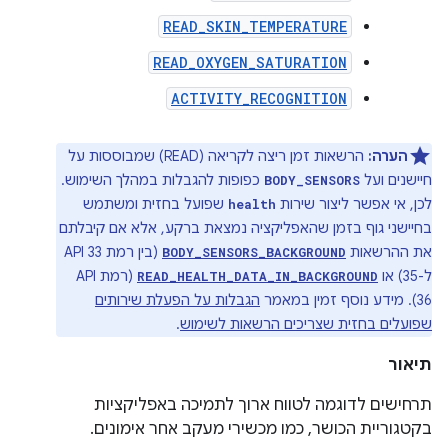
READ_SKIN_TEMPERATURE
READ_OXYGEN_SATURATION
ACTIVITY_RECOGNITION
הערה:
הרשאות זמן ריצה לקריאה (READ) שמבוססות על
חיישנים ועל
כפופות להגבלות במהלך השימוש.
BODY_SENSORS
לכן, אי אפשר ליצור שירות
שפועל בחזית ומשתמש
health
בחיישני גוף בזמן שהאפליקציה נמצאת ברקע, אלא אם קיבלתם
את ההרשאות
(בין רמת API 33
BODY_SENSORS_BACKGROUND
ל-35) או
(רמת API
READ_HEALTH_DATA_IN_BACKGROUND
36). מידע נוסף זמין במאמר
הגבלות על הפעלת שירותים
שפועלים בחזית שצריכים הרשאות לשימוש
.
תיאור
תרחישים לדוגמה לטווח ארוך לתמיכה באפליקציות
בקטגוריית הכושר, כמו מכשירי מעקב אחר אימונים.