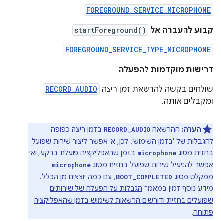
FOREGROUND_SERVICE_MICROPHONE
קבוע להעברה אל
startForeground()
FOREGROUND_SERVICE_TYPE_MICROPHONE
דרישות מוקדמות להפעלה
שולחים בקשה להרשאת זמן ריצה
RECORD_AUDIO
ומקבלים אותה.
הערה:
ההרשאה
בזמן ריצה כפופה
RECORD_AUDIO
להגבלות של 'בזמן השימוש'. לכן, אי אפשר ליצור שירות שפועל
בחזית מסוג
בזמן שהאפליקציה פועלת ברקע, ואי
microphone
אפשר להפעיל שירות שפועל בחזית מסוג
microphone
ממקלט מסוג
,
עם כמה יוצאים מן הכלל
.
BOOT_COMPLETED
מידע נוסף זמין במאמר
הגבלות על הפעלה של שירותים
שפועלים בחזית ודורשים הרשאות לשימוש בזמן שהאפליקציה
פתוחה
.