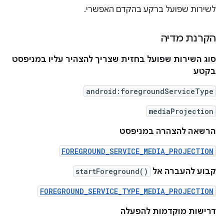
לשירות שפועל ברקע בהקדם האפשרי.
הקרנת מדיה
סוג השירות שפועל בחזית שצריך להצהיר עליו במניפסט
בקטע
android:foregroundServiceType
mediaProjection
הרשאה להצהרה במניפסט
FOREGROUND_SERVICE_MEDIA_PROJECTION
קבוע להעברה אל
startForeground()
FOREGROUND_SERVICE_TYPE_MEDIA_PROJECTION
דרישות מוקדמות להפעלה