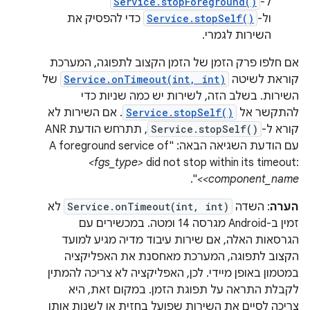
ל-
Service.stopForeground()
ול-
Service.stopSelf()
כדי להפסיק את
השירות לגמרי.
אם חלפו פרק הזמן של הזמן הקצוב לתפוגה, המערכת
קוראת לשיטה
Service.onTimeout(int, int)
של
השירות. בשלב הזה, לשירות יש כמה שניות כדי
להתקשר אל
Service.stopSelf()
. אם השירות לא
קורא ל-
Service.stopSelf()
, תתרחש הודעת ANR
עם הודעת השגיאה הבאה: "A foreground service of
<fgs_type>
did not stop within its timeout:
".
<component_name>
הערה
: השדה
Service.onTimeout(int, int)
לא
זמין ב-Android מגרסה 14 ומטה. במכשירים עם
הגרסאות האלה, אם שירות עיבוד מדיה מגיע למועד
הקצוב לתפוגה, המערכת מאחסנת את האפליקציה
במטמון באופן מיידי. לכן, האפליקציה לא צריכה להמתין
לקבלת התראה על תפוגת הזמן. במקום זאת, היא
צריכה לסיים את השירות שפועל בחזית או לשנות אותו