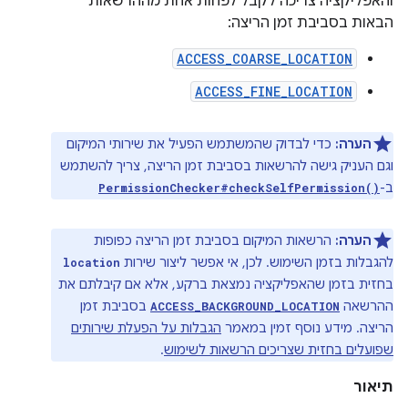
והאפליקציה צריכה לקבל לפחות אחת מההרשאות
הבאות בסביבת זמן הריצה:
ACCESS_COARSE_LOCATION
ACCESS_FINE_LOCATION
הערה:
כדי לבדוק שהמשתמש הפעיל את שירותי המיקום
וגם העניק גישה להרשאות בסביבת זמן הריצה, צריך להשתמש
ב-
PermissionChecker#checkSelfPermission()
הערה:
הרשאות המיקום בסביבת זמן הריצה כפופות
להגבלות בזמן השימוש. לכן, אי אפשר ליצור שירות
location
בחזית בזמן שהאפליקציה נמצאת ברקע, אלא אם קיבלתם את
ההרשאה
בסביבת זמן
ACCESS_BACKGROUND_LOCATION
הריצה. מידע נוסף זמין במאמר
הגבלות על הפעלת שירותים
שפועלים בחזית שצריכים הרשאות לשימוש
.
תיאור