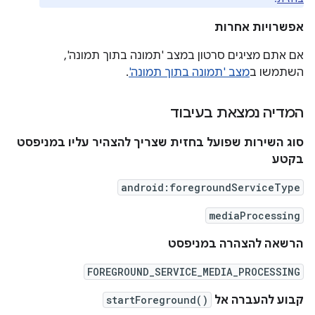
אפשרויות אחרות
אם אתם מציגים סרטון במצב 'תמונה בתוך תמונה',
השתמשו ב
מצב 'תמונה בתוך תמונה'
.
המדיה נמצאת בעיבוד
סוג השירות שפועל בחזית שצריך להצהיר עליו במניפסט
בקטע
android:foregroundServiceType
mediaProcessing
הרשאה להצהרה במניפסט
FOREGROUND_SERVICE_MEDIA_PROCESSING
קבוע להעברה אל
startForeground()