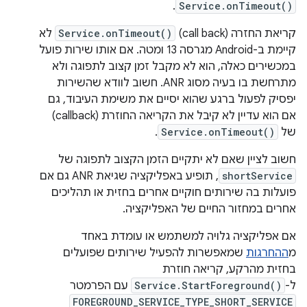
.
Service.onTimeout()
קריאת החזרה (call back)
Service.onTimeout()
לא
קיימת ב-Android מגרסה 13 ומטה. אם אותו שירות פועל
במכשירים כאלה, הוא לא מקבל זמן קצוב לתפוגה ולא
מתרחשת בו בעיה מסוג ANR. חשוב לוודא שהשירות
יפסיק לפעול ברגע שהוא יסיים את משימת העיבוד, גם
אם הוא עדיין לא קיבל את הקריאה החוזרת (callback)
של
Service.onTimeout()
.
חשוב לציין שאם לא יתקיים הזמן הקצוב לתפוגה של
shortService
, תופיע באפליקציה שגיאת ANR גם אם
פועלות בה שירותים חוקיים אחרים בחזית או תהליכים
אחרים במחזור החיים של האפליקציה.
אם אפליקציה גלויה למשתמש או עומדת באחד
מ
ההחרגות
שמאפשרות להפעיל שירותים שפועלים
בחזית מהרקע, קריאה חוזרת
ל-
Service.StartForeground()
עם הפרמטר
FOREGROUND_SERVICE_TYPE_SHORT_SERVICE