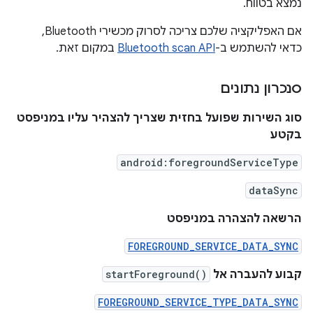
נמצא בטווח.
אם האפליקציה שלכם צריכה לסרוק מכשירי Bluetooth,
כדאי להשתמש ב-
Bluetooth scan API
במקום זאת.
סנכרון נתונים
סוג השירות שפועל בחזית שצריך להצהיר עליו במניפסט
בקטע
android:foregroundServiceType
dataSync
הרשאה להצהרה במניפסט
FOREGROUND_SERVICE_DATA_SYNC
קבוע להעברה אל
startForeground()
FOREGROUND_SERVICE_TYPE_DATA_SYNC