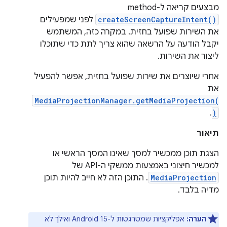
מבצעים קריאה ל-method‏
createScreenCaptureIntent()
לפני שמפעילים
את השירות שפועל בחזית. במקרה כזה, המשתמש
יקבל הודעה על הרשאה שהוא צריך לתת כדי שתוכלו
ליצור את השירות.
אחרי שיוצרים את שירות שפועל בחזית, אפשר להפעיל
את
MediaProjectionManager.getMediaProjection(
.
)
תיאור
הצגת תוכן ממכשיר למסך שאינו המסך הראשי או
למכשיר חיצוני באמצעות ממשקי ה-API של
MediaProjection
. התוכן הזה לא חייב להיות תוכן
מדיה בלבד.
הערה:
אפליקציות שמטרגטות ל-Android 15 ואילך לא