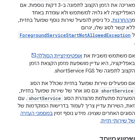
מאריכה את הזמן הקצוב לתפוגה ב-3 דקות נוספות. אם
האפליקציה לא גלויה למשתמש ולא עומדת באחד
מ
ההחרגות
, כל ניסיון להפעיל שירות נוסף שפועל בחזית,
ללא קשר לסוג שלו, יגרום
ל
ForegroundServiceStartNotAllowedException
.
אם משתמש משבית את
אופטימיזציית הסוללה
באפליקציה, היא עדיין מושפעת מזמן הקצאת הזמן
הקצוב לתפוגה של shortService FGS.
אם מפעילים שירות שפועל בחזית שכולל את הסוג
shortService
וגם סוג אחר של שירות שפועל בחזית,
המערכת מתעלמת מהצהרת הסוג
shortService
. עם
זאת, השירות עדיין צריך לעמוד בדרישות המוקדמות של
הסוגים האחרים שצוינו. מידע נוסף זמין
במסמכי העזרה
של שירותי חזית
.
שימוש מיוחד