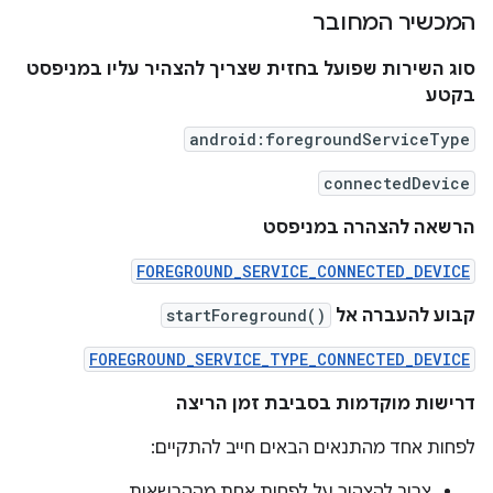
המכשיר המחובר
סוג השירות שפועל בחזית שצריך להצהיר עליו במניפסט
בקטע
android:foregroundServiceType
connectedDevice
הרשאה להצהרה במניפסט
FOREGROUND_SERVICE_CONNECTED_DEVICE
קבוע להעברה אל
startForeground()
FOREGROUND_SERVICE_TYPE_CONNECTED_DEVICE
דרישות מוקדמות בסביבת זמן הריצה
לפחות אחד מהתנאים הבאים חייב להתקיים:
צריך להצהיר על לפחות אחת מההרשאות