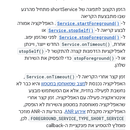
הזמן הקצוב לתפוגה של shortService מתחיל מהרגע
שבו מתבצעת הקריאה
ל-
Service.startForeground()
. האפליקציה אמורה
לבצע קריאה ל-
Service.stopSelf()
או
ל-
Service.stopForeground()
לפני שהזמן יפוג.
אחרת,
Service.onTimeout()
החדש ייוצר, ויינתן
לאפליקציות הזדמנות קצרה להתקשר ל-
stopSelf()
או ל-
stopForeground()
כדי להפסיק את השירות
שלהן.
זמן קצר אחרי הקריאה ל-
Service.onTimeout()
,
האפליקציה נכנסת ל
מצב שמאוחסן במטמון
והיא כבר לא
נחשבת לפעילה בחזית, אלא אם המשתמש מבצע
אינטראקציה פעילה עם האפליקציה. זמן קצר אחרי
שהאפליקציה מאוחסנת במטמון והשירות לא הופסק,
האפליקציה מקבלת
אירוע ANR
. בהודעת ה-ANR מוזכר
FOREGROUND_SERVICE_TYPE_SHORT_SERVICE
. לכן,
מומלץ להטמיע את פונקציית ה-callback‏