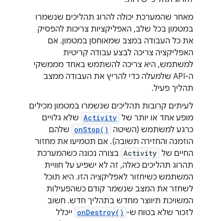
מאחר שהמערכת יכולה להרוג תהליכים שנשמרו
במטמון בכל שלב, האפליקציות צריכות להפסיק
את כל העבודה במצב שמאוחסן במטמון. אם
האפליקציה צריכה לבצע עבודה קריטית
למשתמש, היא צריכה להשתמש באחד מממשקי
ה-API שלמעלה כדי להריץ את העבודה ממצב
תהליך פעיל.
לעיתים קרובות תהליכים שנשמרו במטמון מכילים
מופע אחד או יותר של
Activity
שלא גלויים
כרגע למשתמש (השיטה
onStop()
שלהם
הוזמנה והחזירה תשובה). אם תטמיעו את מחזור
החיים של
Activity
בצורה נכונה כשהמערכת
תהרוג תהליכים כאלה, זה לא ישפיע על חוויית
המשתמש כשיחזור לאפליקציה הזו. היא תוכל
לשחזר את המצב שנשמר קודם כשהפעילות
המשויכת תיווצר מחדש בתהליך חדש. חשוב
לזכור שלא בטוח ש-
onDestroy()
ייכלל