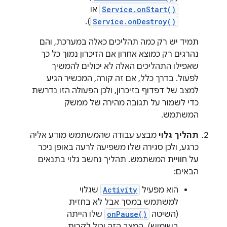
Service.onStart()
או
).
Service.onDestroy()
תמיד יש רק כמה תהליכים כאלה במערכת, והם
נהרגים רק כמוצא אחרון אם הזיכרון נמוך כל כך
שאפילו התהליכים האלה לא יכולים להמשיך
לפעול. בדרך כלל, אם זה קורה, המכשיר הגיע
למצב של דפדוף בזיכרון, ולכן הפעולה הזו נדרשת
כדי לשמור על תגובה מהירה של ממשק
המשתמש.
תהליך גלוי
מבצע עבודה שהמשתמש מודע אליה
כרגע, ולכן סגירה שלו משפיעה לרעה באופן ניכר
על חוויית המשתמש. תהליך נחשב גלוי בתנאים
הבאים:
הוא מפעיל
Activity
שגלוי
למשתמש במסך אבל לא בחזית
(השיטה
onPause()
שלו הייתה
בשימוש). המצב הזה יכול לקרות,