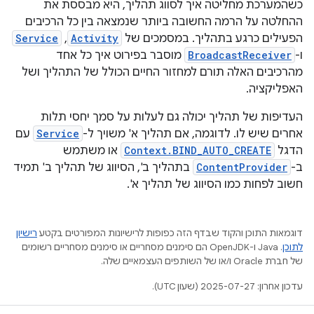
כשהמערכת מחליטה איך לסווג תהליך, היא מבססת את
ההחלטה על הרמה החשובה ביותר שנמצאה בין כל הרכיבים
הפעילים כרגע בתהליך. במסמכים של
Activity
,
Service
ו-
BroadcastReceiver
מוסבר בפירוט איך כל אחד
מהרכיבים האלה תורם למחזור החיים הכולל של התהליך ושל
האפליקציה.
העדיפות של תהליך יכולה גם לעלות על סמך יחסי תלות
אחרים שיש לו. לדוגמה, אם תהליך א' משויך ל-
Service
עם
הדגל
Context.BIND_AUTO_CREATE
או משתמש
ב-
ContentProvider
בתהליך ב', הסיווג של תהליך ב' תמיד
חשוב לפחות כמו הסיווג של תהליך א'.
דוגמאות התוכן והקוד שבדף הזה כפופות לרישיונות המפורטים בקטע
רישיון
לתוכן
.‏ Java ו-OpenJDK הם סימנים מסחריים או סימנים מסחריים רשומים
של חברת Oracle ו/או של השותפים העצמאיים שלה.
עדכון אחרון: 2025-07-27 (שעון UTC).