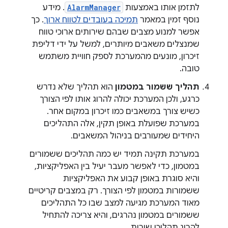
לתזמן אותו באמצעות
AlarmManager
. מידע
נוסף זמין במאמר
תמיכה בעובדים לטווח ארוך
. כך
אפשר למנוע מצבים שבהם שירותים ארוכי טווח
שמנצלים משאבים מיותרים, למשל על ידי דליפת
זיכרון, מונעים מהמערכת לספק חוויית משתמש
טובה.
תהליך ששמור במטמון
הוא תהליך שלא נדרש
כרגע, ולכן המערכת יכולה להרוג אותו לפי הצורך
כשיש צורך במשאבים כמו זיכרון במקום אחר.
במערכת שפועלת באופן תקין, אלה התהליכים
היחידים שמעורבים בניהול המשאבים.
במערכת תקינה תמיד יש כמה תהליכים ששמורים
במטמון, כדי לאפשר מעבר יעיל בין האפליקציות,
והיא סוגרת באופן קבוע את האפליקציות
ששמורות במטמון לפי הצורך. רק במצבים קריטיים
מאוד המערכת מגיעה למצב שבו כל התהליכים
ששמורים במטמון נהרגים, והיא צריכה להתחיל
להרוג תהליכי שירות.