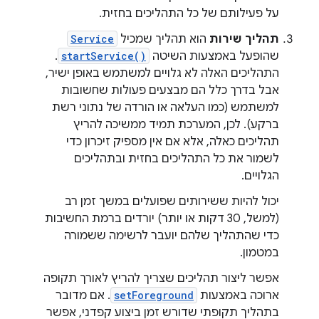
על פעילותם של כל התהליכים בחזית.
תהליך שירות
הוא תהליך שמכיל
Service
שהופעל באמצעות השיטה
startService()
.
התהליכים האלה לא גלויים למשתמש באופן ישיר,
אבל בדרך כלל הם מבצעים פעולות שחשובות
למשתמש (כמו העלאה או הורדה של נתוני רשת
ברקע). לכן, המערכת תמיד ממשיכה להריץ
תהליכים כאלה, אלא אם אין מספיק זיכרון כדי
לשמור את כל התהליכים בחזית ובתהליכים
הגלויים.
יכול להיות ששירותים שפועלים במשך זמן רב
(למשל, 30 דקות או יותר) יורדים ברמת החשיבות
כדי שהתהליך שלהם יועבר לרשימה ששמורה
במטמון.
אפשר ליצור תהליכים שצריך להריץ לאורך תקופה
ארוכה באמצעות
setForeground
. אם מדובר
בתהליך תקופתי שדורש זמן ביצוע קפדני, אפשר