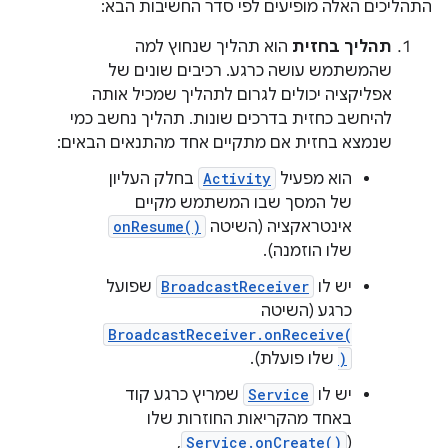
התהליכים האלה מופיעים לפי סדר החשיבות הבא:
תהליך בחזית
הוא תהליך שנחוץ למה
שהמשתמש עושה כרגע. רכיבים שונים של
אפליקציה יכולים לגרום לתהליך שמכיל אותה
להיחשב כחזית בדרכים שונות. תהליך נחשב כמי
שנמצא בחזית אם מתקיים אחד מהתנאים הבאים:
הוא מפעיל
Activity
בחלק העליון
של המסך שבו המשתמש מקיים
אינטראקציה (השיטה
onResume()
שלו הוזמנה).
יש לו
BroadcastReceiver
שפועל
כרגע (השיטה
BroadcastReceiver.onReceive(
)
שלו פועלת).
יש לו
Service
שמריץ כרגע קוד
באחד מהקריאות החוזרות שלו
(
Service.onCreate()
,‏