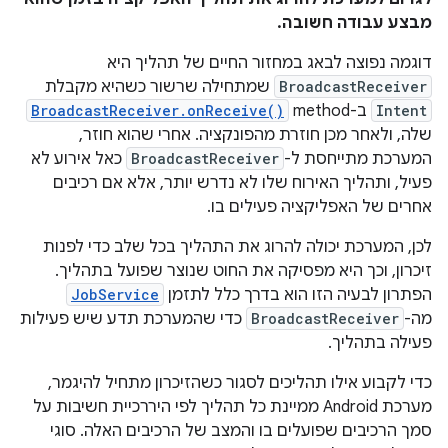
מבצע עבודה חשובה.
דוגמה נפוצה לבאג במחזור החיים של תהליך היא
BroadcastReceiver
שמתחילה שרשור כשהיא מקבלת
Intent
ב-method‏
BroadcastReceiver.onReceive()
שלה, ולאחר מכן חוזרת מהפונקציה. אחרי שהוא חוזר,
המערכת מתייחסת ל-
BroadcastReceiver
כאל אירוע לא
פעיל, ותהליך האירוח שלו לא נדרש יותר, אלא אם רכיבים
אחרים של האפליקציה פעילים בו.
לכן, המערכת יכולה להרוג את התהליך בכל שלב כדי לפנות
זיכרון, וכך היא מפסיקה את החוט שנוצר שפועל בתהליך.
הפתרון לבעיה הזו הוא בדרך כלל לתזמן
JobService
מה-
BroadcastReceiver
כדי שהמערכת תדע שיש פעילות
פעילה בתהליך.
כדי לקבוע אילו תהליכים לסגור כשהזיכרון מתחיל להיגמר,
מערכת Android ממיינת כל תהליך לפי היררכיית חשיבות על
סמך הרכיבים שפועלים בו והמצב של הרכיבים האלה. סוגי