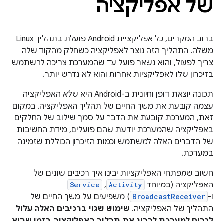
של אפליקציה
ברוב המקרים, כל אפליקציית Android פועלת בתהליך Linux
משלה. התהליך הזה נוצר לאפליקציה כשחלק מהקוד שלה
צריך לפעול, והוא נשאר פועל עד שהמערכת צריכה להשתמש
בזיכרון שלו לאפליקציות אחרות והוא לא נדרש יותר.
תכונה יוצאת דופן וחיונית ב-Android היא ש
לא
האפליקציה
עצמה קובעת את משך החיים של תהליך האפליקציה. במקום
זאת, המערכת קובעת את הדבר על סמך שילוב של החלקים
באפליקציה שהמערכת יודעת שהם פועלים, מידת החשיבות
של הדברים האלה למשתמש וכמות הזיכרון הכוללת שזמינה
במערכת.
חשוב שמפתחי האפליקציות יבינו איך רכיבים שונים של
האפליקציה (במיוחד
Activity
,‏
Service
ו-
BroadcastReceiver
) משפיעים על משך החיים של
התהליך של האפליקציה.
שימוש שגוי ברכיבים האלה עלול
לגרום למערכת להרוג את תהליך האפליקציה בזמן שהוא